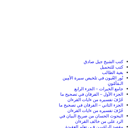
كتب الشيخ جيل صادق
كتب للتحميل
بغية الطالب
نُور العُيون في تلخيص سيرة الأمِين
الـمَأمُونِ
جامع الخيرات – الجزء الرابع
الجزء الأول – الفرقان في تصحيح ما
حُرّفَ تفسيره من ءايات القرءان
الجزء الثاني – الفرقان في تصحيح ما
حُرّفَ تفسيره من ءايات القرءان
البحوث الحسان من صريح البيان في
الرد على من خالف القرءان
مقصد الراغبيـن فـى تعلم العقيدة