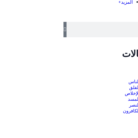
المزيد+
لات
لناس
فلق
إخلاص
لمسد
نصر
كافرون