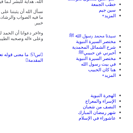
الله، هداية للبشر لـما في
خطب الجمعة
سين جيم
نسأل الله أن يثبتنا على 
المزيد+
ما فيه الصواب والرشاد، 
خبير.
وءاخر دعوانا أن الحمد ل
سيدنا محمد رسول الله ﷺ
وعلى ءاله وصحبه الطيبي
مختصر السيرة النبوية
شرح الشمائل المحمدية
أخبرني عن حبيبيﷺ
س51: ما معنى قوله تعالى: {والسماء بنيناها بأيد وإنا لموسعون} [الذاريات: 47]؟
مختصر السيرة النبوية
المقدمة
في بيت رسول الله
هنا كان الحبيب
المزيد+
الهجرة النبوية
الإسراء والمعراج
النصف من شعبان
شهر رمضان المبارك
عاشوراء في الإسلام