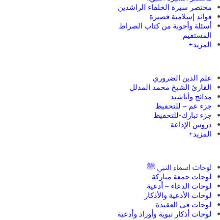
مختصر سيرة الخلفاء الراشدين
فوائد إسلامية قصيرة
أسئلة وأجوبة من كتاب الصراط
المستقيم
المزيد+
علم الدين الضروري
القارئ الشيخ محمد المدلل
مدائح وأناشيد
جزء عم – للتحفيظ
جزء تبارك-للتحفيظ
دروس الإذاعة
المزيد+
لوحات اسماء النبي ﷺ
لوحات جمعة مباركة
لوحات الدعاء – أدعية
لوحات الأدعية والأذكار
لوحات في العقيدة
لوحات أذكار نبوية وأوراد وأدعية