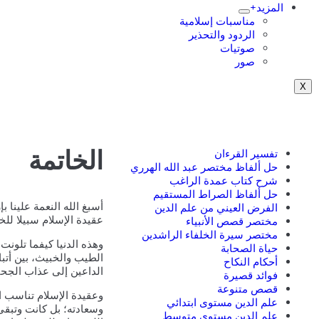
المزيد+
مناسبات إسلامية
الردود والتحذير
صوتيات
صور
X
الخاتمة
تفسير القرءان
حل ألفاظ مختصر عبد الله الهرري
شرح كتاب عمدة الراغب
حل ألفاظ الصراط المستقيم
أسبغ الله النعمة علينا ب
الفرض العيني من علم الدين
عقيدة الإسلام سبيلا للخل
مختصر قصص الأنبياء
مختصر سيرة الخلفاء الراشدين
وهذه الدنيا كيفما تلونت
حياة الصحابة
الطيب والخبيث، بين أتبا
أحكام النكاح
الداعين إلى عذاب الجحي
فوائد قصيرة
قصص متنوعة
وعقيدة الإسلام تناسب ا
علم الدين مستوى ابتدائي
وسعادته؛ بل كانت وتبقى
علم الدين مستوى متوسط