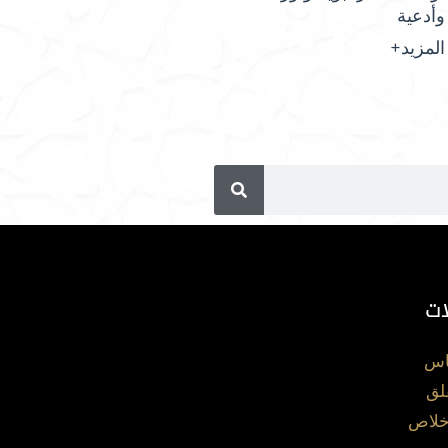
وأدعية
المزيد+
ات
اس
لق
خلاص