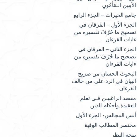
الأمِين الـمَأمُونِ
جامع الخيرات – الجزء الرابع
الجزء الأول – الفرقان في
تصحيح ما حُرّفَ تفسيره من
ءايات القرءان
الجزء الثاني – الفرقان في
تصحيح ما حُرّفَ تفسيره من
ءايات القرءان
البحوث الحسان من صريح
البيان في الرد على من خالف
القرءان
مقصد الراغبيـن فـى تعلم
العقيدة وأحكام الدين
أنس المجالس- الجزء الأول
مختصر المطالب الوفية
بهجة النظر