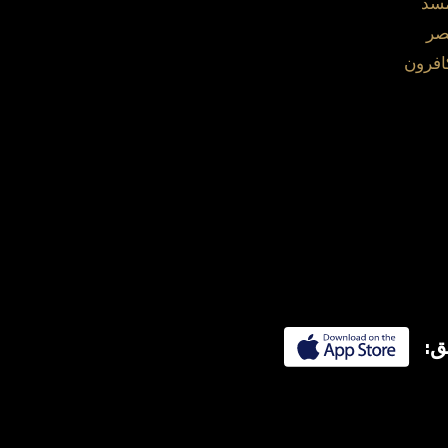
مسد
صر
افرون
ق: