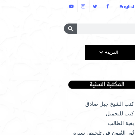
Englis
المزيد+
كتب الشيخ جيل صادق
كتب للتحميل
بغية الطالب
نُور العُيون في تلخيص سيرة