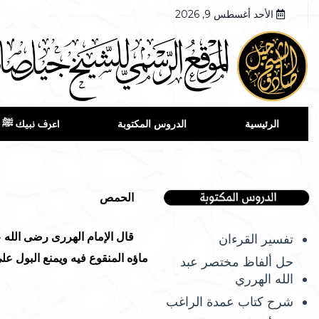
الأحد أغسطس 9, 2026
الرئيسية
الدروس المكتوبة
اعرف نبيك ﷺ
الحمص
قال الإمام الهررى رضى الله ع
تفسير القرءان
ماؤه المنقوع فيه ويمنع البول ع
حل ألفاظ مختصر عبد
الله الهرري
شرح كتاب عمدة الراغب