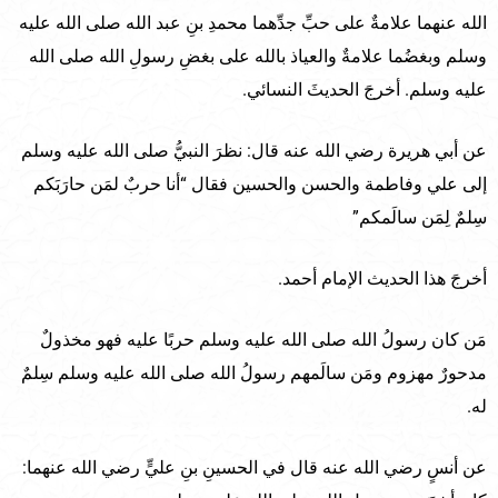
الله عنهما علامةٌ على حبِّ جدِّهما محمدِ بنِ عبد الله صلى الله عليه
وسلم وبغضُما علامةٌ والعياذ بالله على بغضِ رسولِ الله صلى الله
عليه وسلم. أخرجَ الحديثَ النسائي.
عن أبي هريرة رضي الله عنه قال: نظرَ النبيُّ صلى الله عليه وسلم
إلى علي وفاطمة والحسن والحسين فقال “أنا حربٌ لمَن حارَبَكم
سِلمٌ لِمَن سالَمكم”
أخرجَ هذا الحديث الإمام أحمد.
مَن كان رسولُ الله صلى الله عليه وسلم حربًا عليه فهو مخذولٌ
مدحورٌ مهزوم ومَن سالَمهم رسولُ الله صلى الله عليه وسلم سِلمٌ
له.
عن أنسٍ رضي الله عنه قال في الحسينِ بنِ عليٍّ رضي الله عنهما: