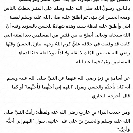
بالناس، رسولُ الله صلى الله عليه وسلم على المنبر يخطبُ بالناس
ومعه الحسن ابنُ بنتِه، ثم أطلقَ عليه صلى الله عليه وسلم لفظةَ
ابني وأطلقَ عليه لفظةَ سيد، وهذه شهادةٌ للحسن بالسؤدد وفيه أنّ
اللهَ سبحانه وتعالى أصلحَ به بين فئتينِ من المسلمين بعد الفتنة التي
كانت قد وقعَت في خلافةِ عليٍّ كرم اللهُ وجهه. تنازلَ الحسنُ وقتَها
رضي الله عنه عن المُلك لا لِقِلة ولا لِذِلّة ولا لعِلة حقنًا لدماءِ
المسلمين رغبةً فيما عند الله.
عن أسامةِ بنِ زيدٍ رضي الله عنهما عن النبيِّ صلى الله عليه وسلم
أنه كان يأخذُه والحسن ويقول “اللهم إني أحبُّهما فأحبَّهما” أو كما
قال. أخرجه البخاري.
ومن حديث البراءِ بنِ عازبٍ رضي الله عنه ولفظُه: رأيتُ النبيَّ صلى
الله عليه وسلم والحسنُ بنُ علي على عاتقِه، يقول “اللهم إني أحبُّه
فأَحِبَّه”