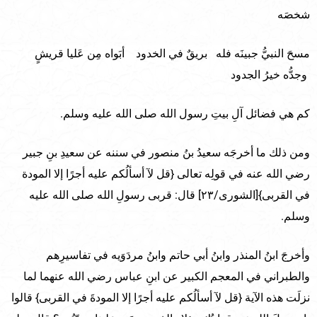
شخصَه
مسحَ النبيُّ جبينَه فله بريقٌ في الخدود أبَواه مِن عَليا قريشٍ
وجدُّه خيرُ الجدود
كم هي فضائل آلِ بيتِ رسول الله صلى الله عليه وسلم.
ومن ذلك ما أخرجَه سعيدُ بنُ منصور في سننه عن سعيدِ بنِ جبير
رضي الله عنه في قولِه تعالى {قل لآ أسألُكم عليه أجرًا إلا المودة
في القربى}[الشورى/٢٣] قال: قربى رسولِ الله صلى الله عليه
وسلم.
وأخرجَ ابنُ المنذر وابنُ أبي حاتم وابنُ مردَوَيه في تفاسيرِهم
والطبراني في المعجم الكبير عن ابنِ عباس رضي الله عنهما لما
نزلَت هذه الآية {قل لآ أسألُكم عليه أجرًا إلا المودةَ في القربى} قالوا