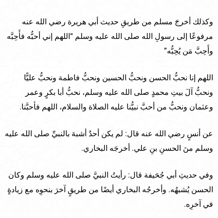
وكذلك أخرجَ مسلم من طريقِ حديث أبي هريرة رضي الله عنه
مرفوعًا إلى رسولِ الله صلى الله عليه وسلم “اللهم إني أحبُّه فأَحِبَّه
وأَحِبَّ مَن يُحِبُّه”
اللهم إنا نحبُّ الحسن ونحبُّ الحسين ونحبُّ فاطمة ونحبُّ عليًّا
ونحبُّ آلَ بيتِ محمدٍ صلى الله عليه وسلم، نحبُّ أبا بكرٍ وعمر
وعثمان ونحبُّ من أحبَّ نبيُّنا عليه الصلاة والسلام، اللهم فأحبَّنا.
عن أنسٍ رضي الله عنه قال: لم يكن أحدٌ أشبهَ بالنبيِّ صلى الله عليه
وسلم منَ الحسنِ بنِ علي. أخرجَه البخاري.
وفي حديثِ أبي جُحَيفة قال: رأيتُ النبيَّ صلى الله عليه وسلم وكان
الحسن يُشبهُه. وأخرجُه البخاري أيضًا من طريقٍ آخرَ بنحوِه مع زيادةٍ
في آخرِه.