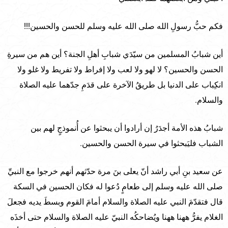
فكم حبُّ رسولِ الله صلى الله عليه وسلم للحسن والحسين!!!
أين شبابُ المسلمين من سيّدَي شبابِ أهلِ الجنة؟ أين هم من سيرةِ
الحسن والحسين؟ لا لهو ولا لعب ولا إفراط ولا تفريط ولا غلو ولا
انكِباب على الدنيا بل طريقُ الآخرة على قدَمِ جدّهما عليه الصلاة
والسلام.
شبابُ هذه الأمة أجدَرُ إن أرادوا أن يبحثوا عن أُنموذجٍ لهم بين
الشباب فليَبحثوا في سيرة الحسن والحسين.
عن سعيد بنِ أبي راشد أنّ يعلى بنَ مرة حدّثهم أنهم خرجوا مع النبيِّ
صلى الله عليه وسلم إلى طعامٍ دُعوا له فكان الحسين في السكة
قال فتقدّمَ النبي عليه الصلاة والسلام أمامَ القوم وبسطَ يديه فجعلَ
الغلام يفرُّ ههنا ههنا ويُضاحكُه النبيّ عليه الصلاة والسلام حتى أخذَه