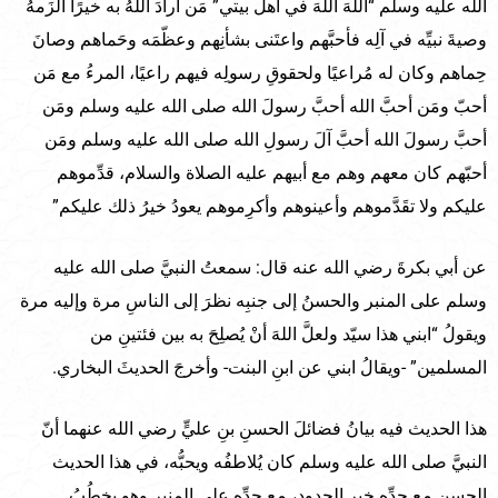
الله عليه وسلم “اللهَ اللهَ في أهل بيتي” مَن أرادَ اللهُ به خيرًا ألزَمهُ
وصيةَ نبيِّه في آلِه فأحبَّهم واعتَنى بشأنِهم وعظّمَه وحَماهم وصانَ
حِماهم وكان له مُراعيًا ولحقوقِ رسولِه فيهم راعيًا، المرءُ مع مَن
أحبّ ومَن أحبَّ الله أحبَّ رسولَ الله صلى الله عليه وسلم ومَن
أحبَّ رسولَ الله أحبَّ آلَ رسولِ الله صلى الله عليه وسلم ومَن
أحبّهم كان معهم وهم مع أبيهم عليه الصلاة والسلام، قدِّموهم
عليكم ولا تقَدَّموهم وأعينوهم وأكرِموهم يعودُ خيرُ ذلك عليكم”
عن أبي بكرةَ رضي الله عنه قال: سمعتُ النبيَّ صلى الله عليه
وسلم على المنبر والحسنُ إلى جنبِه نظرَ إلى الناسِ مرة وإليه مرة
ويقولُ “ابني هذا سيّد ولعلَّ اللهَ أنْ يُصلِحَ به بين فئتينِ من
المسلمين” -ويقالُ ابني عن ابنِ البنت- وأخرجَ الحديثَ البخاري.
هذا الحديث فيه بيانُ فضائلَ الحسنِ بنِ عليٍّ رضي الله عنهما أنّ
النبيَّ صلى الله عليه وسلم كان يُلاطفُه ويحبُّه، في هذا الحديث
الحسن مع جدِّه خير الجدود، مع جدِّه على المنبر وهو يخطُبُ