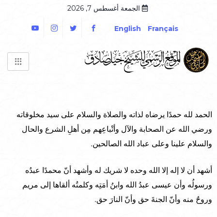
الجمعة أغسطس 7, 2026
English
Français
الحمد لله حمدًا يرضاه لذاته والصلاة والسلام على سيد مخلوقاته
ورضي الله عن الصحابة والآل وأتْباعِهم مِن أهلِ الشرع والحال
والسلام علينا وعلى عباد الله الصالحين.
أشهد أن لا إله إلا الله وحده لا شريك له وأشهد أنّ محمدًا عبدُه
ورسولُه وأن عيسى عبدُ الله وابنُ أمَتِه وكلمتُه ألقاها إلى مريم
وروحٌ منه وأنّ الجنةَ حق وأنّ النارَ حق.