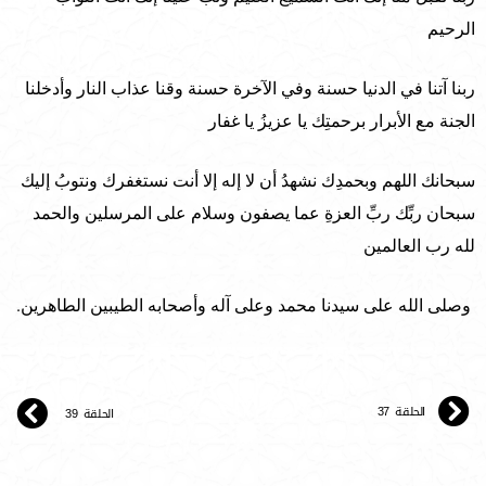
الرحيم
ربنا آتنا في الدنيا حسنة وفي الآخرة حسنة وقنا عذاب النار وأدخلنا
الجنة مع الأبرار برحمتِك يا عزيزُ يا غفار
سبحانك اللهم وبحمدِك نشهدُ أن لا إله إلا أنت نستغفرك ونتوبُ إليك
سبحان ربِّك ربِّ العزةِ عما يصفون وسلام على المرسلين والحمد
لله رب العالمين
وصلى الله على سيدنا محمد وعلى آله وأصحابه الطيبين الطاهرين.
الحلقة 37
الحلقة 39