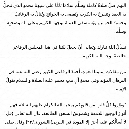
اللهم صلّ صلاةً كاملة وسلِّم سلامًا تامًّا على سيدِنا محمدٍ الذي تنحلُّ
به العقد وتنفرجُ به الكرب وتُقضى به الحوائج وتُنالُ به الرغائبُ
وحسنُ الخواتيمِ ويُستسقى الغمامُ بوجهِه الكريم وعلى آله وصحبِه
وسلِّم.
نسألُ اللهَ تبارك وتعالى أنْ يجعلَ نيّتَنا في هذا المجلس الرفاعي
خالصةً لوجهِ اللهِ الكريم
من مقالاتِ إمامِنا الغوثِ أحمدَ الرفاعي الكبير رضي الله عنه في
البرهان المؤيد وفي محبةِ آلِ بيتِ محمدٍ عليه الصلاة والسلام يقولُ
الإمام:
“ونوِّروا كلَّ قلبٍ من قلوبِكم بمحبةِ آلِه الكرام عليهم السلام فهم
أنوارُ الوجودِ اللامعة وشموسُ السعودِ الطالعة، قال الله تعالى {قل
لآ أسألُكم عليه أجرًا إلا المودةَ في القربى}[الشورى/٢٣] وقال صلى