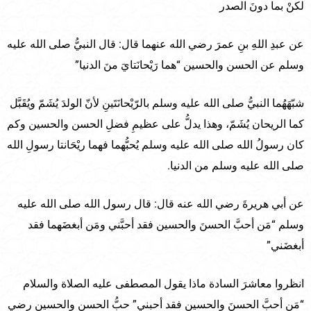
لكنْ بما دونَ الصدر
عن عبدِ اللهِ بنِ عمرَ رضي الله عنهما قال: قال النبيُّ صلى الله عليه
وسلم عن الحسن والحسين “هما رَيْحانَتايَ منَ الدنيا”
شبّهَهُما النبيُّ صلى الله عليه وسلم بالرّيْحانَتَينِ لأنّ الولدَ يُشَمّ ويُقَبَّل
كما الريحان يُشَمّ، وهذا يدلُّ على عظيمِ فضلِ الحسن والحسين وكم
كان رسولُ الله صلى الله عليه وسلم يُحبُّهما فهما ريْحَانتا رسولِ الله
صلى الله عليه وسلم من الدنيا.
عن أبي هريرةَ رضي الله عنه قال: قال رسول الله صلى الله عليه
وسلم “مَن أحبَّ الحسنَ والحسين فقد أحبَّني ومَن أبغضَهما فقد
أبغضَني”
انظروا معاشرَ السادة ماذا يقول المصطفى عليه الصلاة والسلام
“مَن أحبَّ الحسنَ والحسين فقد أحبني” حبُّ الحسن والحسين رضي