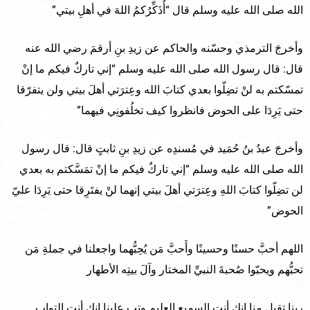
الله صلى الله عليه وسلم قال “أُذَكِّرُكمُ اللهَ في أهلِ بيتي”
وأخرجَ الترمذي وحسّنه والحاكم عن زيدِ بنِ أرقمَ رضي الله عنه
قال: قال رسول الله صلى الله عليه وسلم “إني تاركٌ فيكم ما إنْ
تمسّكتم به لنْ تضِلّوا بعدي كتابَ الله وعِترَتي أهلَ بيتي ولن يتفرّقا
حتى يَرِدَا على الحوض فانظروا كيف تخلُفونِي فيهما”
وأخرجَ عبدُ بنُ حُمَيد في مُسندِه عن زيدِ بنِ ثابتٍ قال: قال رسول
الله صلى الله عليه وسلم “إني تاركٌ فيكم ما إنْ تمَسَّكتم به بعدي
لن تضِلّوا كتابَ اللهِ وعِترَتي أهلَ بيتي إنهما لنْ يفتَرِقا حتى يَرِدَا عليّ
الحوض”
اللهم أحبَّ حسنًا وحسينًا وأَحبَّ مَن يُحِبُّهما واجعلنا في جملةِ مَن
تحبُّهم ويحبّوا صُحبةَ النبيِّ المختار وآلَ بيتِه الأطهار
ربنا تقبل منا إنك أنت السميع العليم وتب علينا إنك أنت التواب