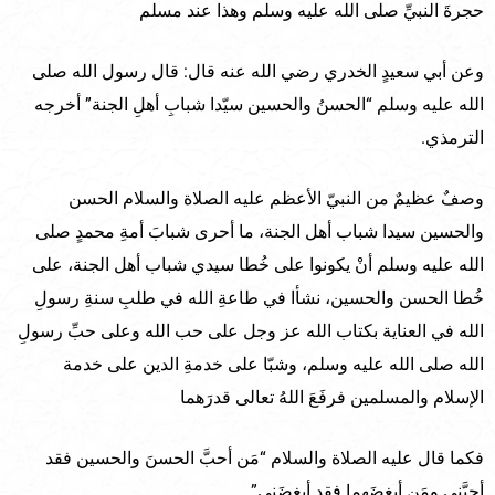
حجرةَ النبيِّ صلى الله عليه وسلم وهذا عند مسلم
وعن أبي سعيدٍ الخدري رضي الله عنه قال: قال رسول الله صلى
الله عليه وسلم “الحسنُ والحسين سيّدا شبابِ أهلِ الجنة” أخرجه
الترمذي.
وصفٌ عظيمٌ من النبيّ الأعظم عليه الصلاة والسلام الحسن
والحسين سيدا شباب أهل الجنة، ما أحرى شبابَ أمةِ محمدٍ صلى
الله عليه وسلم أنْ يكونوا على خُطا سيدي شباب أهل الجنة، على
خُطا الحسن والحسين، نشأا في طاعةِ الله في طلبِ سنةِ رسولِ
الله في العناية بكتاب الله عز وجل على حب الله وعلى حبِّ رسولِ
الله صلى الله عليه وسلم، وشبّا على خدمةِ الدين على خدمة
الإسلام والمسلمين فرفَعَ اللهُ تعالى قدرَهما
فكما قال عليه الصلاة والسلام “مَن أحبَّ الحسنَ والحسين فقد
أحبَّني ومَن أبغضَهما فقد أبغضَني”