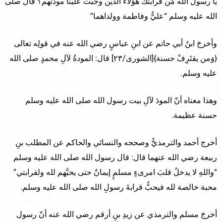
يا رسولَ الله مَن قرابتُك هؤلاء الذين وجبَت علينا مودّتُهم؟ قال صلى
الله عليه وسلم “عليٌّ وفاطمة وولداهما”
وأخرجَ ابنُ أبي حاتم عن ابنِ عباسٍ رضي الله عنه في قولِه تعالى
{وَمن يقتَرِفْ حسنة}[الشورى/٢٣] قال: المودةُ لآلِ محمدٍ صلى الله
عليه وسلم.
وهذا معناه أنّ المودَ لآلِ بيت رسول الله صلى الله عليه وسلم
حسنة عظيمة.
أخرج أحمد والترمذيُّ وصححه والنسائي والحاكم عن المطلب بنِ
ربيعة رضي الله عنهما قال: قال رسول الله صلى الله عليه وسلم
“واللهِ لا يدخلُ قلبَ امرىءٍ مسلمٍ إيمانٌ حتى يحبَّهم لله ولقرابتي”
محبة خالصة لله فيحبُّ قرابةَ رسولِ الله صلى الله عليه وسلم.
أخرجَ مسلم والترمذي عن زيدِ بنِ أرقم رضي الله عنه أنّ رسول