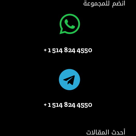
انضم للمجموعة
4550 824 514 1 +
4550 824 514 1 +
أحدث المقالات