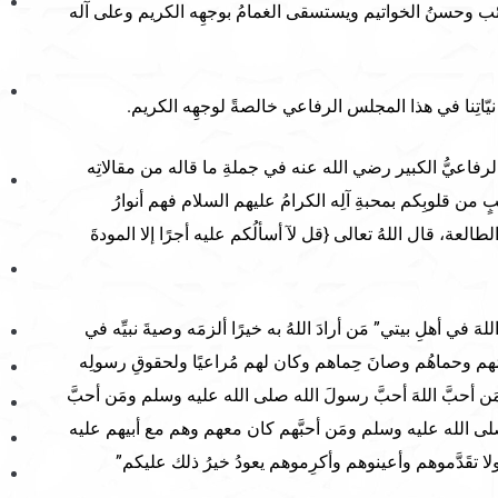
ئب وحسنُ الخواتيم ويستسقى الغمامُ بوجهِه الكريم وعلى آله
 نيّاتِنا في هذا المجلس الرفاعي خالصةً لوجهِه الكريم.
 الرفاعيُّ الكبير رضي الله عنه في جملةِ ما قاله من مقالاتِه
بٍ من قلوبِكم بمحبةِ آلِه الكرامُ عليهم السلام فهم أنوارُ
العة، قال اللهُ تعالى {قل لآ أسألُكم عليه أجرًا إلا المودةَ
 في أهلِ بيتي” مَن أرادَ اللهُ به خيرًا ألزمَه وصيةَ نبيِّه في
ّمَهم وحماهُم وصانَ حِماهم وكان لهم مُراعيًا ولحقوقِ رسولِه
َن أحبَّ اللهَ أحبَّ رسولَ الله صلى الله عليه وسلم ومَن أحبَّ
صلى الله عليه وسلم ومَن أحبَّهم كان معهم وهم مع أبيهم عليه
ا تقَدَّموهم وأعينوهم وأكرِموهم يعودُ خيرُ ذلك عليكم”