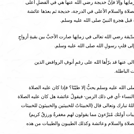
انِها وإلا فإنّ خديجة رضي الله عنها هي في الفضلِ أعلى
لصلاة والسلام الأعلى في الدرجة، خديجة ثم بعدَها عائشة
بل هجرةِ النبيّ صلى الله عليه وسلم.
يقة رضي الله تعالى في زمانِها صارت الأحبَّ بين بقيةِ أزواجِ
ى قلبِ رسولِ الله صلى الله عليه وسلم.
 عنها قد برّأَها الله على رغمِ أنوفِ الروافض الذين
ات الباطلة.
 الله عليه وسلم يحبُّ إلا طيّبًا؟ فإذا كان عليه الصلاة
 النساء -أي في ذلك الزمن- فيقولُ عائشة هل كان عليه الصلاة
للهُ تبارك وتعالى قال {الخبيثاتُ للخبيثين والخبيثونَ للخبيثات
ات أولئك مُبَرَّءونَ مما يقولون لهم مغفرةٌ ورزقٌ كريم}
 عليه الصلاة والسلام وعائشة وكذلك الطيبون والطيبات من هذه