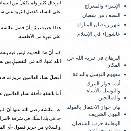
الرجالِ كثير ولم يكمُلْ من النسا
الإسراء والمعراج
على النساء كفضلِ الثريدِ على سا
النصف من شعبان
شهر رمضان المبارك
هذا الحديث يبيّن أنّ فضلَ عائشة 
عاشوراء في الإسلام
على غيرِه من الأطعمة.
كما أنّ هذا الحديث ليس فيه بتف
البرهان في تنزيه الله عن
الله عنها، لأنه في التفضيلِ بين نس
المكان
مفهوم التوسل والبدعة
أفضلُ نساء العالمين مريم ثم فا
أدلة جواز التبرك
والتوسل بالأنبياء
أما بالفقهِ فأفقهُ نساءِ العالمين
والصالحين
بيان جواز الاحتفال بالمولد
عن عائشة رضي الله عنها أنّ النبيّ
النبوي الشريف
جاءني بكِ الملَك في سَرَقة -المر
الوهابية حزب الشيطان
والسلام- من حرير فيقول -أي الملَ
وقرنه وجماعته