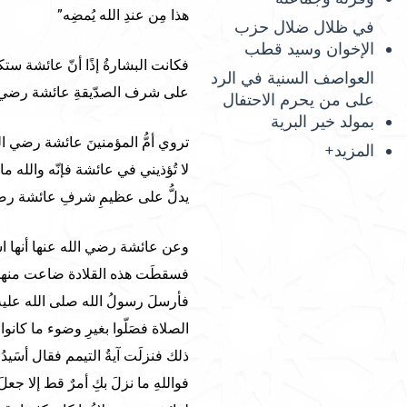
هذا مِن عندِ الله يُمضِه”
في ظلال ضلال حزب
الإخوان وسيد قطب
فكانت البشارةُ إذًا أنّ عائشة ستك
العواصف السنية في الرد
على شرف الصدّيقةِ عائشة رضي ال
على من يحرم الاحتفال
بمولد خير البرية
تروي أمُّ المؤمنينَ عائشة رضي الل
المزيد+
لا تُؤذيني في عائشة فإنّه والله ما ن
يدلُّ على عظيمِ شرفِ عائشة رضي
وعن عائشة رضي الله عنها أنها اس
فسقطَت هذه القلادة ضاعت منها 
فأرسلَ رسولُ الله صلى الله عليه 
الصلاة فصَلّوا بغيرِ وضوء ما كانوا
ذلك فنزلَت آيةُ التيمم فقال أسَيدُ
فواللهِ ما نزلَ بكِ أمرٌ قط إلا جع