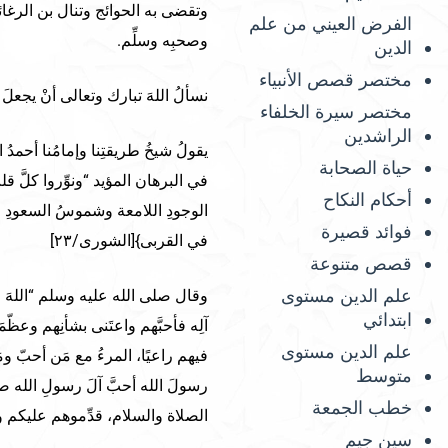
وتقضى به الحوائج وتنال بن الرغا
الفرض العيني من علم
وصحبِه وسلِّم.
الدين
مختصر قصص الأنبياء
نسألُ اللهَ تبارك وتعالى أنْ يجعلَ
مختصر سيرة الخلفاء
الراشدين
يقولُ شيخُ طريقتِنا وإمامُنا أحمدُ
حياة الصحابة
في البرهان المؤيد “ونوِّروا كلَّ قل
أحكام النكاح
الوجودِ اللامعة وشموسُ السعودِ الط
فوائد قصيرة
في القربى}[الشورى/٢٣]
قصص متنوعة
علم الدين مستوى
وقال صلى الله عليه وسلم “اللهَ اللهَ
ابتدائي
آلِه فأحبَّهم واعتَنى بشأنِهم وعظ
علم الدين مستوى
فيهم راعيًا، المرءُ مع مَن أحبّ وم
متوسط
رسولَ الله أحبَّ آلَ رسولِ الله 
خطب الجمعة
الصلاة والسلام، قدِّموهم عليكم ول
سين جيم