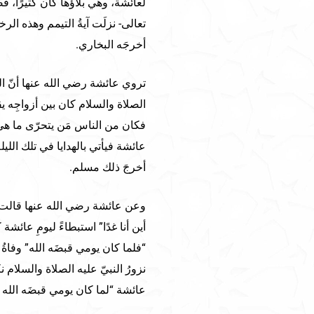
لعائشة، وهي بلاؤُها كان كثيرًا، 
تعالى- نزلَت آيةُ التيمم وهذه ا
أخرجَه البخاري.
تروي عائشة رضي الله عنها أنّ الناسَ
الصلاة والسلام كان بين أزواجِه ي
فكان من الناس مَن يتحرّى ما هي ا
عائشة فيأتي بالهدايا في تلك اللي
أخرجَ ذلك مسلم.
وعن عائشة رضي الله عنها قالت: إ
أين أنا غدًا” استبطاءً ليومِ عائش
“فلما كان يومي قبضَه الله” وفاةُ
نزورُ النبيّ عليه الصلاة والسلام
عائشة “لما كان يومي قبضَه الله 