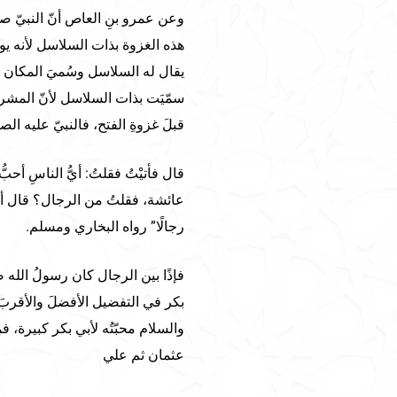
وعن عمرو بنِ العاص أنّ النبيّ ص
هذه الغزوة بذات السلاسل لأنه يو
يقال له السلاسل وسُميَ المكان 
سمّيَت بذات السلاسل لأنّ المشرك
قبلَ غزوةِ الفتح، فالنبيّ عليه ا
قال فأتيْتُ فقلتُ: أيُّ الناسِ أح
عائشة، فقلتُ من الرجال؟ قال أبوه
رجالًا” رواه البخاري ومسلم.
فإذًا بين الرجال كان رسولُ الله 
بكر في التفضيل الأفضلَ والأقربَ
والسلام محبّتُه لأبي بكر كبيرة، ف
عثمان ثم علي