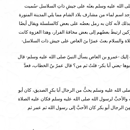
لى الله عليه وسلم بعثَه على جيشِ ذاتِ السلاسل -سُميت
جد اسم لماء من مشارف بلاد الشام مما يلي المدينة المنورة
بذلك لأنه كان به رمل بعضُه على بعض كالسلسلة ويقال أيضًا
ين ارتبطَ بعضُهم إلى بعض مخافةَ الفرار، وهذا الغزوة كانت
لصلاة والسلام بعثَ عمرًا بنَ العاص على جيش ذات السلاسل-
بُّ إليك -عمرو بن العاص يسأل النبيّ صلى الله عليه وسلم- قال
ا -يعني أبا بكر- قلتُ ثم من؟ قال عمرُ بنُ الخطاب، فعدَّ
صلى الله عليه وسلم يحبُّ من الرجال أبا بكرٍ الصديق، كان أبو
 والأحبَّ لرسول الله صلى الله عليه وسلم فكان عليه الصلاة
مِنَ الرجال أبو بكر كان الأحبَّ إلى رسول الله ثم عمر ثم