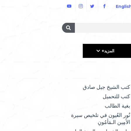
Englis
المزيد+
كتب الشيخ جيل صادق
كتب للتحميل
بغية الطالب
نُور العُيون في تلخيص سيرة
الأمِين الـمَأمُونِ