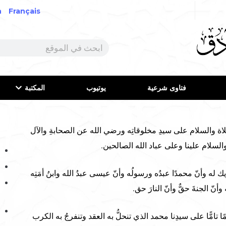
h
Français
فتاوى شرعية
يوتيوب
المكتبة
لاة والسلام على سيدِ مخلوقاتِه ورضي الله عن الصحابةِ والآل
 والسلام علينا وعلى عباد الله الصالحين.
ريك له وأنّ محمدًا عبدُه ورسولُه وأنّ عيسى عبدُ الله وابنُ أمَتِه
أنّ الجنةَ حقٌّ وأنّ النارَ حق.
تامًّا على سيدِنا محمد الذي تنحلُّ به العقد وتنفرجُ به الكرب