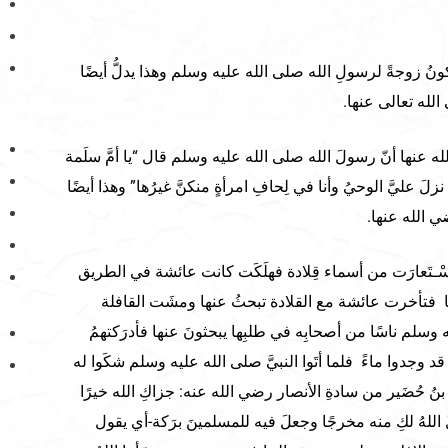
ونُ زوجةً لرسولِ الله صلى الله عليه وسلم وهذا يدلُّ أيضًا
له تعالى عنها.
ه عنها أنّ رسولَ الله صلى الله عليه وسلم قال “يا أمَّ سلَمة
زلَ عليَّ الوحيُ وأنا في لِحافِ امرأةٍ منكنَّ غيرُها” وهذا أيضًا
 الله عنها.
ْـتَعارَت من أسماء قِلادة فهلَكَت كانت عائشة في الطريق
فتأخرت عائشة مع القلادة تبحثُ عنها ومشَت القافلة
وسلم ناسًا من أصحابِه في طلبِها يبحثونَ عنها فأدرَكتهمُ
 قد وجدوا ماءً فلما أتَوا النبيَّ صلى الله عليه وسلم شكَوا له
 بنُ حُضَير من سادةِ الأنصار رضي الله عنه: جزاكِ الله خيرًا
لَ اللهُ لكِ منه مخرجًا وجعلَ فيه للمسلمينَ برَكة-أي يقول