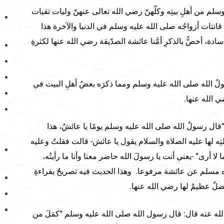
وسلم من أهلِ بيتِه وكلّهنّ رضي الله تعالى عنهنّ وليات تقيات
تات أزواجُه صلى الله عليه وسلم في الدنيا والآخرة هذا
سادة، أخصُّ بالذكرِ أمَّنا عائشة الصدّيقة رضي الله عنها لكثرةِ
ولُ الله صلى الله عليه وسلم ومما ذكرَه بعضُ أهلِ البيت في
الله عنها.
ل رسولُ الله صلى الله عليه وسلم يومًا يا عائشُ، هذا
تِه لها عليه الصلاة والسلام يقول يا عائش- قالت فقلتُ وعليه
 لا أرى” -يعني أنت يا رسولَ الله حاضر معنا وأنا ما رأيتُه،
اه مسلم عن عائشة مرفوعا. وهذا الحديث فيه تصريحٌ بقراءةِ
ضلٌ عظيمٌ لها رضي الله عنها.
 عنه قال: قال رسول الله صلى الله عليه وسلم “كمَلَ من