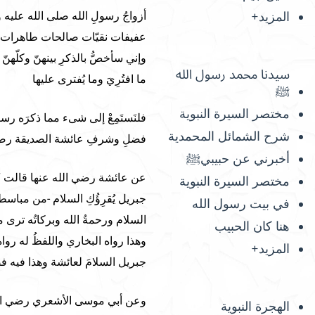
المزيد+
أزواجُ رسولِ الله صلى الله عليه 
عفيفات نقيّات صالحات طاهرات قان
وإني سأخصُّ بالذكرِ بينهنّ وكلّهنّ 
سيدنا محمد رسول الله
ما افتُرِيَ وما يُفترى عليها
ﷺ
مختصر السيرة النبوية
فلنَستَمِعْ إلى شىء مما ذكرَه رس
شرح الشمائل المحمدية
فضلِ وشرفِ عائشة الصديقة رضي 
أخبرني عن حبيبيﷺ
عن عائشة رضي الله عنها قالت “قا
مختصر السيرة النبوية
جبريل يُقرِؤُكِ السلام -من مباسط
في بيت رسول الله
السلام ورحمةُ الله وبركاتُه ترى ما
هنا كان الحبيب
وهذا رواه البخاري واللفظُ له رو
المزيد+
جبريل السلامَ لعائشة وهذا فيه ف
وعن أبي موسى الأشعري رضي الله
الهجرة النبوية