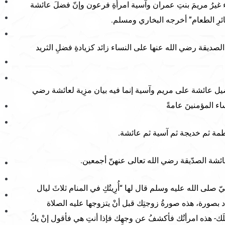
ء غيرُ مريمَ بنتِ عمران وآسية امرأةِ فرعون وإنّ فضلَ عائشة
ئرِ الطعام” أخرجه البخاري ومسلم.
الصديقة رضي الله عنها على النساء زائد كزيادةِ فضلِ الثريد
ضيل عائشة على مريم وآسية إنما فيه بيان مزِية لعائشة رضي
اء المؤمنينَ عامةً
طمة ثم خديجة ثم آسية ثم عائشة.
 عائشة الصدّيقة رضي الله تعالى عنهنّ أجمعين.
 صلى الله عليه وسلم قال لها “أُرِيتُكِ في المنام ثلاثَ ليال
اد بصورة، هذه صورةُ زوجتِك قبل أنْ يتزوجها عليه الصلاة
ك- هذه امرأتُك فأكشفُ عن وجهِك فإذا أنتِ هي فأقول إنْ يكُ