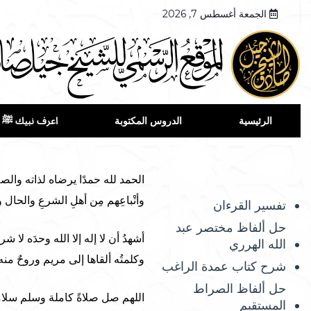
الجمعة أغسطس 7, 2026
الرئيسية
الدروس المكتوبة
اعرف نبيك ﷺ
الحمد لله حمدًا يرضاه لذاته والص
وأتْباعِهم مِن أهلِ الشرعِ والحال
تفسير القرءان
حل ألفاظ مختصر عبد
أشهدُ أن لا إله إلا الله وحدَه لا ش
الله الهرري
وكلمتُه ألقاها إلى مريم وروحٌ منه و
شرح كتاب عمدة الراغب
حل ألفاظ الصراط
اللهم صل صلاةً كاملة وسلم سلامًا 
المستقيم