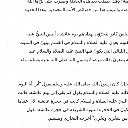
قصة الإفك حصلت بعد هذه الحادثة وصبرَت حتى برّأها اللهُ
لرخصة والتيمم هذا من خصائص الأمة المحمدية، وهذا الحديث
 كانوا يتَحَرَّوْنَ بهداياهم يومَ عائشة، أليس النبيُّ عليه
قسِم يعدِل عليه الصلاة والسلام في القسمِ بينهنّ في المبيت
لليالي التي يكونُ فيها النبيّ عليه الصلاة والسلام عند
لة يبتغونَ بذلك مرضاةَ رسولِ الله صلى الله عليه وسلم، وقد
نْ كان رسولُ اللهِ صلى الله عليه وسلم يقول “أين أنا اليوم
ة كأنه عليه الصلاة والسلام يقول كم بقيَ إلى يومِ عائشة، قالت
 النبيّ عليه الصلاة والسلام كانت في حجرةِ عائشة الآن عندما
 نكونُ في الحجرة النبوية الشريفة في حجرة عائشة- تقول
بين سَحْري ونَحْرِي” أخرجه البخاري ومسلم.