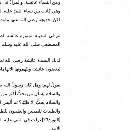
ومن النساء عائشة، والمرادُ في زم
وهي كانت بين نساء النبيّ عليه ا
لكنْ خديجة رضي الله عنها ماتت ق
ثم في المدينة المنورة عائشة الصدّ
المصطفى صلى الله عليه وسلم إل
لذلك السيدة عائشة رضي الله تعالى
يُبغِضونَ عائشة ويتّهمونَها الاتهام
نقولُ لهم: وهل كان رسولُ الله صلى
والسلام يُسأل مَن تحبُّ أكثر من
والسلام يحبُّ إلا طيّبًا؟ ثم أليس ا
والطيباتُ للطيبين والطيبونَ للطيب
[النور/٢٦] نزلَت في النبي
الأمة.