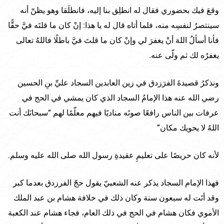
وقعَ فيك بحضوري فقال له انطلِق بنا إليه، فانطلَقا وهو يظنّ أنه
سينتصرُ لنفسِه منه، فلما أتاه قال له يا هذا: إنْ كان ما قلتَه فيَّ حقًّا
فأنا أسألُ اللهَ أنْ يغفرَ لي وإنْ كان ما قلتَ فيَّ باطلًا فاللهُ تعالى
يغفرُه لك ثم ولّى عنه.
ونذكرُ قصيدةَ الفرَزدق في زين العابدين السجاد عليِّ بنِ الحسين
رضي الله عنه هذا الإمامُ السجاد الذي كان يمشي في الحج في
عرفات بين الناس رافعًا صوتَه مناديًا فيهم معلّمًا لهم “سبحانَك أنت
اللهُ لا يحويك مكان”
لأنه كان حريصًا على تعليمِ عقيدةِ رسول الله صلى الله عليه وسلم.
فهذا الإمام السجاد يذكر عنه الشعبيّ يقول حجّ الفرزدق بعدما كبر
وقد أتَت له سبعون سنة وكان ذلك في خلافة هشام بن عبد الملك
الأموي فكان هشام في الحج في ذلك العام، فجاء هشام عند الكعبة