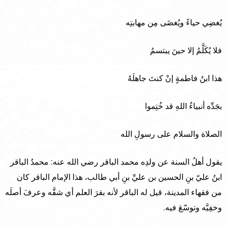
يُغضِي حياءً ويُغضَى مِن مهابتِه
فلا يُكَلَّمُ إلا حينَ يبتسمُ
هذا ابنُ فاطمةٍ إنْ كنتَ جاهلَهُ
بجَدِّه أنبياءُ اللهِ قد خُتِموا
الصلاة والسلام على رسولِ الله
يقول أهلُ السنة عن ولدِه محمد الباقر رضي الله عنه: محمدُ الباقر
ابنُ عليّ بنِ الحسين بن عليِّ بنِ أبي طالب، هذا الإمام الباقر كان
من فقهاء المدينة، قيل له الباقر لأنه بقرَ العلم أي شقَّه وعرفَ أصلَه
وخفِيَّه وتوسّعَ فيه.