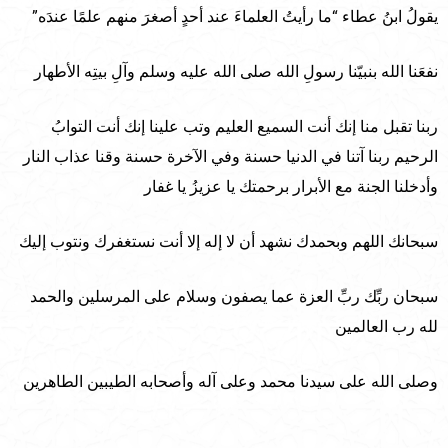
يقولُ ابنُ عطاء “ما رأيتُ العلماءَ عند أحدٍ أصغرَ منهم علمًا عندَه”
نفعَنا الله بنبيّنا رسولِ الله صلى الله عليه وسلم وآلِ بيتِه الأطهار
ربنا تقبل منا إنك أنت السميع العليم وتب علينا إنك أنت التوابُ
الرحيم ربنا آتنا في الدنيا حسنة وفي الآخرة حسنة وقنا عذاب النار
وأدخلنا الجنة مع الأبرار برحمتك يا عزيزُ يا غفار
سبحانك اللهم وبحمدك نشهد أن لا إله إلا أنت نستغفرك ونتوب إليك
سبحان ربِّك ربِّ العزة عما يصفون وسلام على المرسلين والحمد
لله رب العالمين
وصلى الله على سيدنا محمد وعلى آله وأصحابه الطيبين الطاهرين