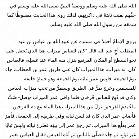
الله صلى الله عليه وسلم ووصيةُ النبيِّ صلى الله عليه وسلم في
حقِّهم بقيَت ثابتةً في ذاكرتِهم، لذلك روى هذا الحديثَ مضبوطًا كما
سمعَه من رسولِ الله صلى الله عليه وسلم.
يروي الإمامُ أحمدُ في مسندِه عن عبيدِ اللهِ بنِ عباسٍ بنِ عبد
المطلب أخِ عبدِ الله قال “كان للعباس ميزاب -هذا الذي يُجعل على
نحو السطح أو المكان المرتفع ينزل منه الماء عند غسلِه، فالعباس
كان له ميزاب، هذا الميزاب كان على طريقِ عمرَ بنِ الخطاب، جاء
يومُ الجمعة فلبِسَ عمر ثيابَه يومَ الجمعة وهو حينئذٍ خليفة
للمسلمين وخرج يمرُّ في الطريق وسيمرُّ من تحتِ ميزابِ العباس
وكان قد ذُبِحَ للعباسِ فَرخان فلما وافى عمر الميزاب -وصل- صُبَّ
ماءٌ بدمِ الفرخين نزلَ من هذا الميزاب هذا الماء مع دم الفرخين
فأصابَ عمر الذي كان قد لبسَ ثيابَه وفي طريقِه إلى الجمعة، فأمرَ
عمر بقلْعِ هذا الميزاب، ثم رجعَ عمر إلى بيتِه فطرحَ ثيابَه ولبِسَ ثيابًا
غيرَ ثيابِه ثم جاء فصلّى بالناس ثم أتاه العباس فقال العباس لعمر