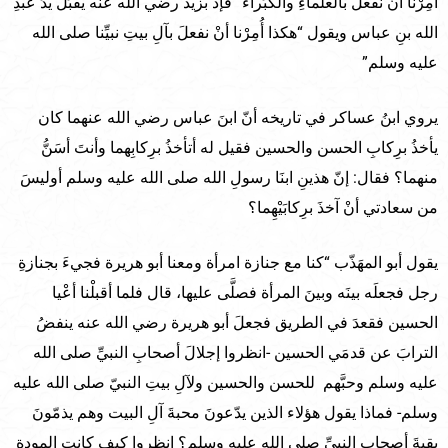
أُمِرْنا أنْ نفعلَ بالعلماءِ والكُبَراء” فإذ بزيد رضي الله عنه يقبِّلُ يدَ عبدِ
الله بنِ عباس ويقول “هكذا أُمِرْنا أنْ نفعلَ بآلِ بيتِ نبيِّنا صلى الله
عليه وسلم”
يروي ابنُ عساكر في تاريخه أنّ ابنَ عباس رضي الله عنهما كان
يأخذُ برِكابِ الحسن والحسين فقيل له أتأخذُ برِكابِهما وأنتَ أسَنُّ
منهما؟ فقال: إنّ هذينِ ابنَا رسولِ الله صلى الله عليه وسلم أوليسَ
من سعادتي أنْ آخذَ برِكابَيْهِما؟
يقول أبو المهَذّب “كنا مع جنازة امرأة ومعنا أبو هريرة فجيءَ بجنازةِ
رجل فجعلَه بينَه وبينَ المرأة فصلَّى عليها، قال فلما أقبلْنا أعْيا
الحسين فقعدَ في الطريق فجعلَ أبو هريرة رضي الله عنه ينفضُ
الترابَ عن قدمَي الحسين -انظروا إجلالَ أصحابِ النبيِّ صلى الله
عليه وسلم وحبَّهم للحسن والحسين ولآلِ بيتِ النبيّ صلى الله عليه
وسلم- فماذا يقول هؤلاء الذين يدّعونَ محبةَ آلِ البيت وهم يذمّونَ
بقيةَ أصحابِ النبيِّ صلى الله عليه وسلم؟ انظروا كيف كانت المودة