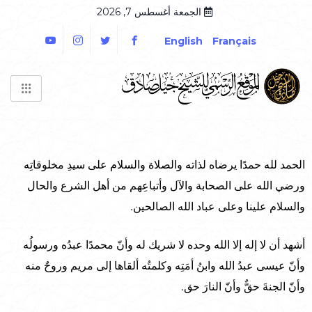
الجمعة أغسطس 7, 2026
English
Français
الحمد لله حمدًا يرضاه لذاته والصلاة والسلام على سيدِ مخلوقاتِه
ورضي الله على الصحابة والآل وأتباعِهم من أهل الشرع والحال
والسلام علينا وعلى عباد الله الصالحين.
أشهد أن لا إله إلا الله وحده لا شريك له وأنّ محمدًا عبدُه ورسولُه
وأنّ عيسى عبدُ الله وابنُ أمَتِه وكلمتُه ألقاها إلى مريم وروحٌ منه
وأنّ الجنةَ حقٌّ وأنّ النارَ حق.