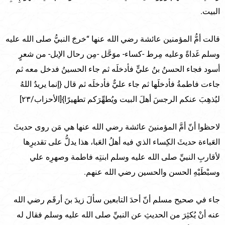
البيت.
قالت أمُّ المؤمنين عائشة رضي الله عنها “خرجَ النبيُّ صلى الله عليه
وسلم غَداةً وعليه مِرط -كساء- موَحَّل -مِن رحال الإبل- من شعرٍ
أسود فجاء الحسنُ بنُ عليٍّ فأدخلَه ثم جاء الحسينُ فدخل معه ثم
جاءت فاطمةُ فأدخلَها ثم جاء عليٌّ فأدخلَه ثم قال {إنما يريدُ اللهُ
ليُذهِبَ عنكم الرجسَ أهلَ البيت ويُطهِّرَكم تطهيرًا}[الأحزاب/٢٣]
لاحظوا أنّ أمَّ المؤمنينَ عائشة رضي الله عنها هي مَن روى حديثَ
العَباءة حديثَ الكِساء الذي فيه أهلُ العَبا، هذا يدلُّ على تقديرِها
لأقاربِ النبيِّ صلى الله عليه وسلم ابنتِه فاطمة وصهرِه علي
وسبْطَيْهِ الحسن والحسين رضي الله عنهم.
جاء في صحيح مسلم أنّ أحدَ التابعين سألَ زيدَ بنَ أرقَم رضي الله
عنه أنْ يُكثِرَ من الحديثِ عن النبيِّ صلى الله عليه وسلم فقال له