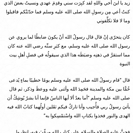
زيد يا ابنَ أخي واللهِ لقد كبِرَت سني وقدِمَ عهدي ونسيتُ بعضَ الذي
كنتُ أعي مِن رسولِ الله صلى الله عليه وسلم فما حدّثتُكم فاقبلوا
وما لا فلا تكلِّفوني
كان يتحرّى إنْ قال قال رسولُ الله أنْ يكونَ ضابطًا لما يروي عن
رسول الله صلى الله عليه وسلم، مع كبَرِ سنِّه رضي الله عنه كان
مما استقرَّ في ذهنِه وضبَطَه هذا الذي سيقولُه في فضلِ أهلِ بيت
النبوة
قال “قام رسولُ الله صلى الله عليه وسلم يومًا خطيبًا بماءٍ يُدعى
خُمًّا بين مكة والمدينة فحَمِدَ الله وأثنى عليه ووعظَ وذكر، ثم قال
صلى الله عليه وسلم “أما بعدُ ألا أيها الناسُ فإنما أنا بشرٌ يُوشِكُ أن
يأتيَ رسولُ ربي فأُجيب وأنا تاركٌ فيكم ثقَلين أولُهما كتابُ الله فيه
الهدى والنور فخذوا بكتابِ الله واسْتمْسِكوا به”
فحثَّ عليه الصلاة والسلام على كتابِ الله ورغّبَ فيه، انظروا