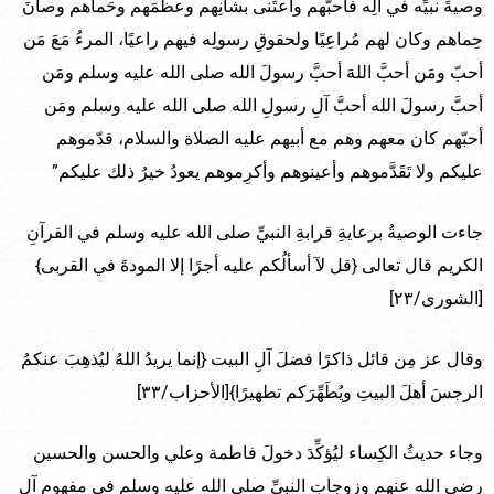
وصيةَ نبيِّه في آلِه فأحبَّهم واعتَنى بشأنِهم وعظّمَهم وحَماهم وصانَ
حِماهم وكان لهم مُراعِيًا ولحقوقِ رسولِه فيهم راعيًا، المرءُ مَعَ مَن
أحبّ ومَن أحبَّ اللهَ أحبَّ رسولَ الله صلى الله عليه وسلم ومَن
أحبَّ رسولَ الله أحبَّ آلِ رسولِ الله صلى الله عليه وسلم ومَن
أحبّهم كان معهم وهم مع أبيهم عليه الصلاة والسلام، قدّموهم
عليكم ولا تَقَدَّموهم وأعينوهم وأكرِموهم يعودُ خيرُ ذلك عليكم”
جاءت الوصيةُ برعايةِ قرابةِ النبيِّ صلى الله عليه وسلم في القرآنِ
الكريم قال تعالى {قل لآ أسألُكم عليه أجرًا إلا المودةَ في القربى}
[الشورى/٢٣]
وقال عز مِن قائل ذاكرًا فضلَ آلِ البيت {إنما يريدُ اللهُ ليُذهِبَ عنكمُ
الرجسَ أهلَ البيتِ ويُطَهِّرَكم تطهيرًا}[الأحزاب/٣٣]
وجاء حديثُ الكِساء ليُؤكِّدَ دخولَ فاطمة وعلي والحسن والحسين
رضي الله عنهم وزوجاتِ النبيِّ صلى الله عليه وسلم في مفهومِ آلِ