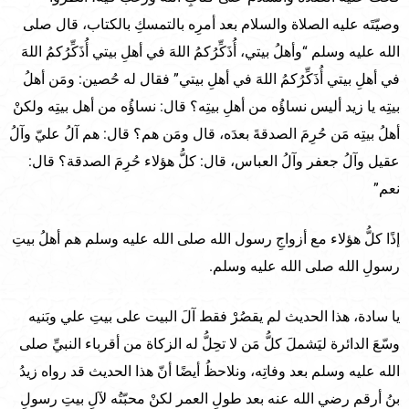
وصيّتَه عليه الصلاة والسلام بعد أمرِه بالتمسكِ بالكتاب، قال صلى
الله عليه وسلم “وأهلُ بيتي، أُذَكِّرُكمُ اللهَ في أهلِ بيتي أُذَكِّرُكمُ اللهَ
في أهلِ بيتي أُذَكِّرُكمُ اللهَ في أهلِ بيتي” فقال له حُصين: ومَن أهلُ
بيتِه يا زيد أليس نساؤُه من أهلِ بيتِه؟ قال: نساؤُه من أهل بيتِه ولكنْ
أهلُ بيتِه مَن حُرِمَ الصدقةَ بعدَه، قال ومَن هم؟ قال: هم آلُ عليّ وآلُ
عقيل وآلُ جعفر وآلُ العباس، قال: كلُّ هؤلاء حُرِمَ الصدقة؟ قال:
نعم”
إذًا كلُّ هؤلاء مع أزواجِ رسول الله صلى الله عليه وسلم هم أهلُ بيتِ
رسولِ الله صلى الله عليه وسلم.
يا سادة، هذا الحديث لم يقصُرْ فقط آلَ البيت على بيتِ علي وبَنيه
وسّعَ الدائرة ليَشملَ كلُّ مَن لا تحِلُّ له الزكاة من أقرباء النبيِّ صلى
الله عليه وسلم بعد وفاتِه، ونلاحظُ أيضًا أنّ هذا الحديث قد رواه زيدُ
بنُ أرقم رضي الله عنه بعد طولِ العمر لكنْ محبّتُه لآلِ بيتِ رسولِ