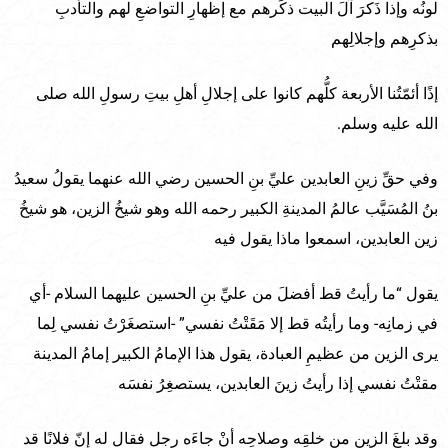
لونُه وإذا ذَكرَ آلَ البيت ذكَرهم مع إظهارِ التواضعِ لهم والتأدبِ
بذكرِهم وإجلالِهم
إذًا أئمّتُنا الأربعة كلُّهم كانوا على إجلالِ أهلِ بيتِ رسولِ الله صلى
الله عليه وسلم.
وفي حقِّ زينِ العابدين عليِّ بنِ الحسين رضي الله عنهما يقولُ سعيدُ
بنُ المُسَيَّب عالمُ المدينةِ الكبير رحمه الله وهو شيخُ الزين، هو شيخُ
زين العابدين، اسمعوا ماذا يقول فيه
يقول “ما رأيتُ قط أفضلَ من عليِّ بنِ الحسين عليهما السلام -أي
في زمانِه- وما رأيتُه قط إلا مَقَتْتُ نفسي” -استصغَرْتُ نفسي لِما
يرى الزين من عظيمِ العبادة، يقول هذا الإمامُ الكبير إمامُ المدينة
مقتْتُ نفسي إذا رأيتُ زينَ العابدين، يستصغِرُ نفسَه
وقد بلغَ الزين من خلقِه وصلاحِه أنْ جاءَه رجل فقال له إنّ فلانًا قد