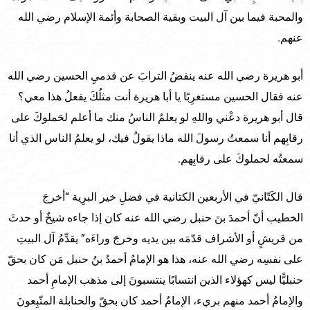
والمحبة فيما بين آل البيت وبقية الصحابة وأئمة الإسلام رضي الله
عنهم.
أبو هريرة رضي الله عنه ينفضُ الترابَ عن قدميِ الحسين رضي الله
عنه فقال الحسين مستغرِبًا يا أبا هريرة أنت مثلُكَ يفعلُ هذا معي؟
قال أبو هريرة دعْني واللهِ لو يعلمُ الناسُ منك ما أعلم لحَملوكَ على
رقابِهم أنا سمعتُ رسولَ الله ماذا يقولُ فيك، لو يعلمُ الناس الذي أنا
سمعتُه لحملوكَ على رقابِهم.
قال الكَتّانيّ في الأربعين الكتانية في فضلِ خير البرِية “أخرجَ
الخطيب أنّ أحمدَ بنَ حنبل رضي الله عنه كان إذا جاءه شيخٌ أو حدثَ
من قريشٍ أو الأشراف قدّمَه بين يديه وخرجَ وراءَه” يقدِّمُ آل البيتِ
على نفسِه رضي الله عنه، هذا هو الإمامُ أحمدُ بنُ حنبل مَن كان بحقّ
حنبليًّا ليس كهؤلاء الذين انتسابًا ينتسبونَ إلى مذهب الإمامِ أحمد
والإمامُ أحمد منهم بريء، الإمامُ أحمد كان بحقّ والحنابلة المتّبِعونَ