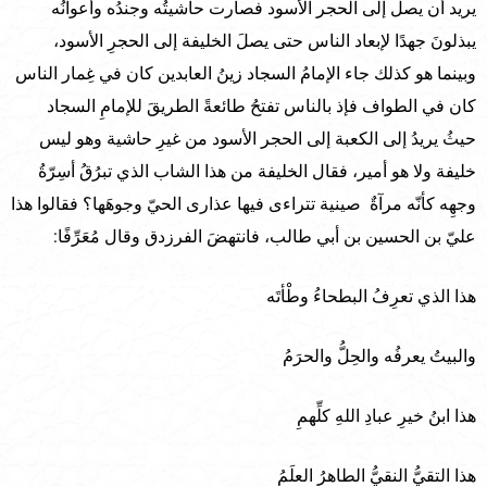
يريد أن يصل إلى الحجر الأسود فصارت حاشيتُه وجندُه وأعوانُه
يبذلونَ جهدًا لإبعاد الناس حتى يصلَ الخليفة إلى الحجرِ الأسود،
وبينما هو كذلك جاء الإمامُ السجاد زينُ العابدين كان في غِمار الناس
كان في الطواف فإذ بالناس تفتحُ طائعةً الطريقَ للإمامِ السجاد
حيثُ يريدُ إلى الكعبة إلى الحجر الأسود من غيرِ حاشية وهو ليس
خليفة ولا هو أمير، فقال الخليفة من هذا الشاب الذي تبرُقُ أسِرّةُ
وجهِه كأنّه مرآةٌ صينية تتراءى فيها عذارى الحيّ وجوهَها؟ فقالوا هذا
عليّ بن الحسين بن أبي طالب، فانتهضَ الفرزدق وقال مُعَرِّفًا:
هذا الذي تعرِفُ البطحاءُ وطْأتَه
والبيتُ يعرفُه والحِلُّ والحرَمُ
هذا ابنُ خيرِ عبادِ اللهِ كلِّهمِ
هذا التقيُّ النقيُّ الطاهرُ العلَمُ