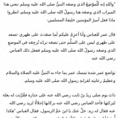
“واللهِ إنه لَلْموْضِعُ الذي وضعَه النبيُّ صلى الله عليه وسلم -يعني هذا
الميزاب الذي وضعَه هنا رسولُ الله صلى الله عليه وسلم، انظروا
ماذا فعل أميرُ المؤمنين خليفةُ المسلمين-
قال عمر للعباس وأنا أعزِمُ عليكم لَما صعَدتَ على ظهري -تصعد
على ظهري ليس على السلَّم حتى تضعَه تردّه تُرجِعَه في الموضعِ
الذي وضعَه رسولُ الله صلى الله عليه وسلم ففعل ذلك العباس
رضي الله عنه
تواضع عمر شدة تمسك عمر بما جاء به النبيُّ عليه الصلاة والسلام
وعظيمُ رعايتِه لقرابةِ رسولِ الله صلى الله عليه وسلم.
ذاتَ يوم صلى زيدُ بنُ ثابت رضي الله عنه على جنازة فقُرِّبَت له بغلة
ليَركبَها فأخذ العباس رضي الله عنه بركابها إجلالًا لزيد رضي الله
عنه فقال له زيد: خلِّ عنك يا ابنَ عمِّ الرسول، فقال العباس “هكذا