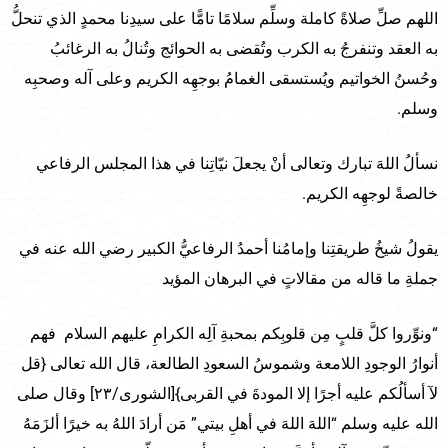
اللهم صلِّ صلاةً كاملة وسلِّم سلامًا تامًّا على سيدِنا محمدٍ الذي تنحلُّ
به العقد وتنفرجُ به الكرب وتُقضى به الحوائج وتُنالُ به الرغائبُ
وحُسنُ الخواتيم ويُستسقى الغمامُ بوجهِه الكريم وعلى آله وصحبِه
وسلم.
نسألُ اللهَ تبارك وتعالى أنْ يجعلَ نيّاتِنا في هذا المجلس الرفاعي
خالصةً لوجهِه الكريم.
يقولُ شيخُ طريقتِنا وإمامُنا أحمدُ الرفاعيُّ الكبير رضي الله عنه في
جملةِ ما قاله من مقالاتٍ في البرهان المؤيد
“ونوِّروا كلَّ قلبٍ مِن قلوبِكم بمحبةِ آلِه الكرامِ عليهم السلام فهم
أنوارُ الوجودِ اللامعة وشموسُ السعودِ الطالعة، قال الله تعالى {قل
لآ أسألُكم عليه أجرًا إلا المودةَ في القربى}[الشورى/٢٣] وقال صلى
الله عليه وسلم “اللهَ اللهَ في أهلِ بيتي” مَن أرادَ اللهُ به خيرًا ألزَمَهُ