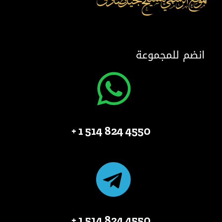
انضم للمجموعة
4550 824 514 1 +
4550 824 514 1 +