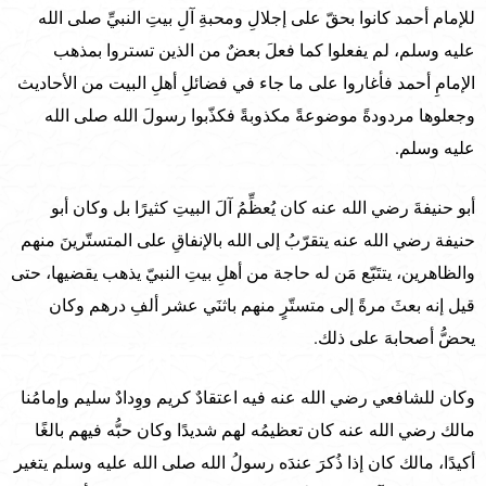
للإمام أحمد كانوا بحقّ على إجلالِ ومحبةِ آلِ بيتِ النبيِّ صلى الله
عليه وسلم، لم يفعلوا كما فعلَ بعضٌ من الذين تستروا بمذهب
الإمامِ أحمد فأغاروا على ما جاء في فضائلِ أهلِ البيت من الأحاديث
وجعلوها مردودةً موضوعةً مكذوبةً فكذّبوا رسولَ الله صلى الله
عليه وسلم.
أبو حنيفةَ رضي الله عنه كان يُعظِّمُ آلَ البيتِ كثيرًا بل وكان أبو
حنيفة رضي الله عنه يتقرّبُ إلى الله بالإنفاقِ على المتستّرينَ منهم
والظاهرين، يتتَبّع مَن له حاجة من أهلِ بيتِ النبيّ يذهب يقضيها، حتى
قيل إنه بعثَ مرةً إلى متستّرٍ منهم باثنَي عشر ألفِ درهم وكان
يحضُّ أصحابهَ على ذلك.
وكان للشافعي رضي الله عنه فيه اعتقادٌ كريم ووِدادٌ سليم وإمامُنا
مالك رضي الله عنه كان تعظيمُه لهم شديدًا وكان حبُّه فيهم بالغًا
أكيدًا، مالك كان إذا ذُكرَ عندَه رسولُ الله صلى الله عليه وسلم يتغير