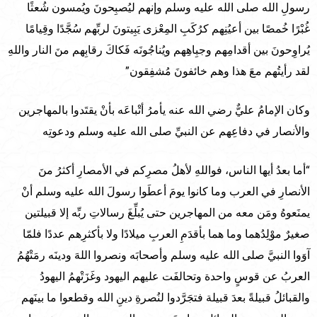
رسولِ الله صلى الله عليه وسلم وإنهم ليُصبِحونَ ويُمسون شُعثًا
غُبْرًا خُمصًا بين أعيُنِهم كرُكَبِ المِعْزى يَبِيتونَ لربِّهم سُجَّدًا وقِيامًا
يُراوِحونَ بين أقدامِهم وجبِاهِهم ويُناجُونَه فَكاكَ رقابِهم منَ النار واللهِ
لقد رأيتُهم معَ هذا وهم خائفونَ مُشفِقون”
وكان الإمامُ عليٌّ رضي الله عنه يأمرُ أتْباعَه بأنْ يقتَدوا بالمهاجرين
والأنصار في دفاعِهم عن النبيِّ صلى الله عليه وسلم ودعوتِه
“أما بعدُ أيها الناس، فواللهِ لأهلُ مصرِكم في الأمصارِ أكثرُ منَ
الأنصارِ في العرب وما كانوا يومَ أعطَوا رسولَ الله عليه وسلم أنْ
يمنَعوهُ ومَن معه من المهاجرين حتى يُبلِّغَ رسالاتِ ربِّه إلا قبيلتين
صغيرٌ موْلِدُهما وما هما بأقدَمِ العربِ ميلادًا ولا بأكثرِهم عددًا فلمّا
آوَوا النبيَّ صلى الله عليه وسلم وأصحابَه ونصروا اللهَ ودينَه رمَتْهُمُ
العربُ عن قوسٍ واحدة وتحالفَت عليهم اليهود وغَزَتْهمُ اليهودُ
والقبائلُ قبيلةً بعدَ قبيلة فتجَرَّدوا لنُصرةِ دينِ الله وقطعوا ما بينَهم