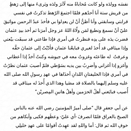
نفسَه وولدَه ولو كانت مُحاباةً منه لَآثرَ ولدَه وبَرىءَ منها إلى رَهطٍ
من قريش ستة أنا أحدُهم فلمّا اجتمعَ الرّهط تذكرتُ في نفسي
قرابتي وسابقتي وأنا أظنُّ أنْ لن يعدِلوا بي فأخذَ عبدُ الرحمن مواثيقَ
عليّ أنْ نسمعَ ونطيعَ لمَن ولّاهُ اللهُ عز وجل أمرَنا ثم أخذ بيدِ عثمان
فضربَ يدَه على يدِه فنظرتُ في أمري فإذا طاعتي قد سبقَت بيْعتي
وإذا ميثاقي قد أُخذَ لغيري فبايعْنا عثمان فأدّيْتُ إلى عثمانَ حقَّه
وعرفتُ له طاعتَه وغزوتُ معه في جيوشه وكنتُ آخذُ إذا أعطاني
وأغزو إذا أغزاني وأضرِبُ بين يديه بسَوْطي فلمّ أصيبَ عثمان نظرْتُ
في أمري فإذا الخليفتانِ اللذانِ أخذَاها في عهدِ رسولِ الله صلى الله
عليه وسلم إليهما بالصلاة قد مضَيا وهذا الذي أُخذَ له ميثاقي قد
أُصيب فبايَعني أهلُ الحرَمين وأهلُ هاتينِ المِصريْن”
عن أبي جعفرٍ قال “صلى أميرُ المؤمنينَ رضي الله عنه بالناس
الصبحَ بالعراق فلمّا انصرفَ -أي عليّ- وعظَهم فكبى وأبكاهم من
خوفِ الله ثم قال: أما واللهِ لقد عهِدتُ أقوامًا على عهدِ خليلِي