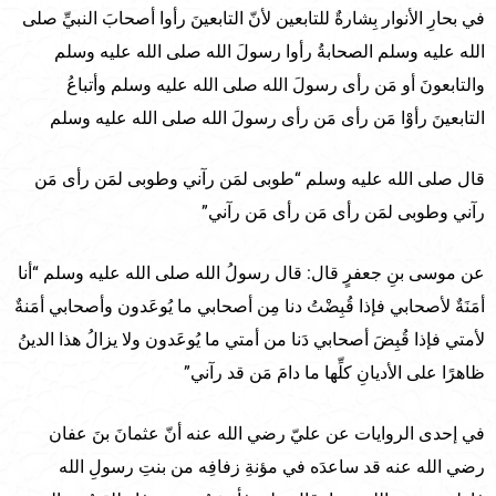
في بحارِ الأنوار بِشارةٌ للتابعين لأنّ التابعينَ رأوا أصحابَ النبيِّ صلى
الله عليه وسلم الصحابةُ رأوا رسولَ الله صلى الله عليه وسلم
والتابعونَ أو مَن رأى رسولَ الله صلى الله عليه وسلم وأتباعُ
التابعينَ رأوْا مَن رأى مَن رأى رسولَ الله صلى الله عليه وسلم
قال صلى الله عليه وسلم “طوبى لمَن رآني وطوبى لمَن رأى مَن
رآني وطوبى لمَن رأى مَن رأى مَن رآني”
عن موسى بنِ جعفرٍ قال: قال رسولُ الله صلى الله عليه وسلم “أنا
أمَنَةٌ لأصحابي فإذا قُبِضْتُ دنا مِن أصحابي ما يُوعَدون وأصحابي أمَنةٌ
لأمتي فإذا قُبِضَ أصحابي دَنا من أمتي ما يُوعَدون ولا يزالُ هذا الدينُ
ظاهرًا على الأديانِ كلِّها ما دامَ مَن قد رآني”
في إحدى الروايات عن عليّ رضي الله عنه أنّ عثمانَ بنَ عفان
رضي الله عنه قد ساعدَه في مؤنةِ زفافِه من بنتِ رسولِ الله