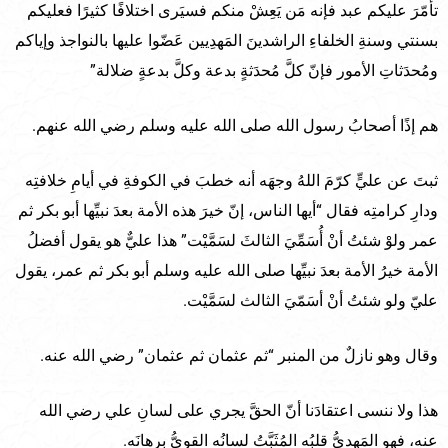
تأمّرَ عليكم عبد فإنه مَن يَعِشْ منكم فسيَرى اختلافًا كثيرًا فعليكم
بسنتي وسنةِ الخلفاءِ الراشدينَ المَهدِيين عَضّوا عليها بالنواجذ وإياكم
ومُحدَثاتِ الأمور فإنّ كلَّ مُحدَثةٍ بدعة وكلَّ بدعةٍ ضلالة”
هم إذًا أصحابُ رسول الله صلى الله عليه وسلم رضي الله عنهم.
ثبتَ عن عليٍّ كرّمَ اللهُ وجهَه أنه خطبَ في الكوفةِ في أيامِ خلافتِه
ودارِ كرامتِه فقال “أيها الناس، إنّ خيرَ هذه الأمة بعدَ نبيِّها أبو بكر ثم
عمر ولوْ شئتُ أنْ أُسَمِّيَ الثالثَ لسَمَّيْت” هذا عليٌّ هو يقول أفضلُ
الأمة خيرُ الأمة بعدَ نبيِّها صلى الله عليه وسلم أبو بكر ثم عمر، يقول
عليّ ولو شئتُ أنْ أسَمّيَ الثالث لسَمَّيْت.
وقال وهو نازلٌ من المنبر “ثم عثمان ثم عثمان” رضي الله عنه.
هذا ولا ننسى اعتقادَنا أنّ الحقَّ يجري على لسانِ علي رضي الله
عنه، فهو المَهديُّ قلبُه المُثَبَّتُ لسانُه القويُّ برهانَه.