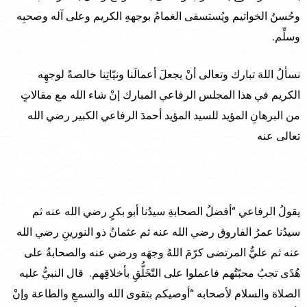
وحُسنُ الخواتيم ويُستسقى الغمامُ بوجههِ الكريم وعلى آله وصحبِه
وسلِّم.
نسألُ اللهَ تبارك وتعالى أنْ يجعلَ أعمالَنا ونيّاتِنا خالصةً لوجهِه
الكريم في هذا المجلس الرفاعي المبارك إنْ شاء الله مع مقالاتٍ
من البرهانِ المؤيد للسيد المؤيد أحمدَ الرفاعي الكبير رضي الله
تعالى عنه
يقولُ الرفاعي “أفضلُ الصحابةِ سيدُنا أبو بكرٍ رضي الله عنه ثم
سيدُنا عمرُ الفاروق رضي الله عنه ثم عثمانُ ذو النورينِ رضي الله
عنه ثم عليٌّ المرتضى كرّمَ اللهُ وجهَه ورضي عنه والصحابةُ على
هُدًى تجبُ محبّتُهم فاعملوا على التّخَلُّقِ بأخلاقِهم. قال النبيُّ عليه
الصلاة والسلام لأصحابه “أوصيكم بتقوى الله والسمعِ والطاعة وإنْ