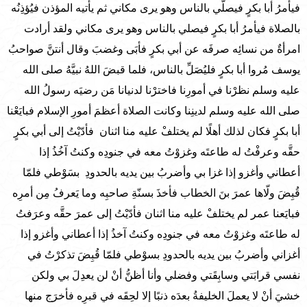
فيأمرُ أبا بكرٍ فيصلّي بالناس وهو يرى مكاني ثم يأتيه المؤذن فيُؤذِنُه
بالصلاة فيأمرُ أبا بكرٍ فيصلي بالناس وهو يرى مكاني ولقد أرادت
امرأةٌ من نسائِه صرفَه عن أبي بكرٍ فأبَى وغضبَ وقال أنتنَّ صواحبُ
يوسف مُروا أبا بكرٍ فليُصَلِّ بالناس، فلما قبضَ اللهُ نبيَّهُ صلى الله
عليه وسلم نظرْنا في أمورِنا فاخترْنا لدنيانا مَن رضيَه رسولُ الله
صلى الله عليه وسلم لدينِنا وكانت الصلاة أعظمَ أمورِ الإسلام فبايَعْنا
أبا بكرٍ فكان لذلك أهلًا لم يختلفْ عليه منا اثنان فأدّيْتُ إلى أبي بكرٍ
حقَّه وعرفْتُ له طاعتَه وغزوْتُ معه في جنودِه وكنتُ آخُذُ إذا
أعطاني وأغزو إذا غزا بي وأضربُ بين يديه بالحدودِ بسَوْطي فلمّا
قُبِضَ ولّاها عمرَ بنَ الخطاب فأخذَ بسنّةِ صاحبِه وما يَعرفُ مِن أمرِه
فبايَعنا عمر لم يختلفْ عليه منا اثنان فأدّيْتُ إلى عمرَ حقَّه وعرَفتُ
له طاعتَه وغزوْتُ معه في جنودِه وكنتُ آخذُ إذا أعطاني وأغزو إذا
أغزاني وأضربُ بين يديه بالحدودِ بسوْطي فلمّا قُبِضَ تذكرْتُ في
نفسي قرابَتي وسابِقَتي وفضلي وأنا أظنُّ أنْ لن يعدِلَ بي ولكن
خشيَ أنْ لا يعملَ الخليفةُ بعدَه ذنبًا إلا لحِقَه في قبرِه فأخرَج منها