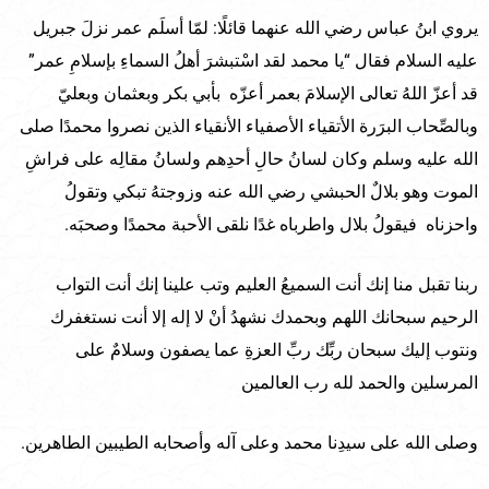
يروي ابنُ عباس رضي الله عنهما قائلًا: لمّا أسلَم عمر نزلَ جبريل
عليه السلام فقال “يا محمد لقد اسْتبشرَ أهلُ السماءِ بإسلامِ عمر”
قد أعزّ اللهُ تعالى الإسلامَ بعمر أعزّه بأبي بكر وبعثمان وبعليّ
وبالصِّحاب البرَرة الأتقياء الأصفياء الأنقياء الذين نصروا محمدًا صلى
الله عليه وسلم وكان لسانُ حالِ أحدِهم ولسانُ مقالِه على فراشِ
الموت وهو بلالٌ الحبشي رضي الله عنه وزوجتهُ تبكي وتقولُ
واحزناه فيقولُ بلال واطرباه غدًا نلقى الأحبة محمدًا وصحبَه.
ربنا تقبل منا إنك أنت السميعُ العليم وتب علينا إنك أنت التواب
الرحيم سبحانك اللهم وبحمدك نشهدُ أنْ لا إله إلا أنت نستغفرك
ونتوب إليك سبحان ربِّك ربِّ العزةِ عما يصفون وسلامٌ على
المرسلين والحمد لله رب العالمين
وصلى الله على سيدِنا محمد وعلى آله وأصحابه الطيبين الطاهرين.