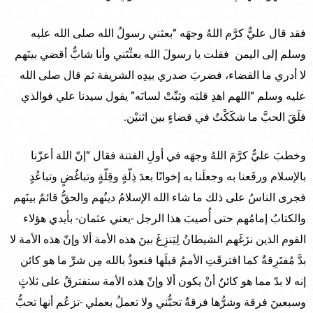
فقد قال عليٌّ كرَّم اللهُ وجهَه “بعثني رسولُ الله صلى الله عليه
وسلم إلى اليمن فقلت يا رسولَ الله بعثْتَني وأنا شابٌّ أقضي بينَهم
لا أدري ما القضاء، فضربَ صدري بيدِه الشريفة ثم قال صلى الله
عليه وسلم “اللهم اهدِ قلبَه وثبِّتْ لسانَه” يقول سيدنا علي فوالذي
فلَقَ الحبَّ ما شكَكْتُ في قضاءٍ بين اثنيْن.
وخطبَ عليٌّ كرَّمَ اللهُ وجهَه في أولِ الفتنة فقال “إنّ اللهَ أعزّنا
بالإسلام ورفَعنا به وجعلَنا به إخوانًا بعدَ ذِلّةٍ وقِلّةٍ وتباغُضٍ وتباعُدٍ
فجرى الناسُ على ذلك ما شاء الله الإسلامُ دينُهم والحقُّ قائمٌ بينَهم
والكتابُ إمامُهم حتى أُصيبَ هذا الرجل -يعني عثمان- بأيدي هؤلاء
القوم الذين نزَغَهم الشيطانُ لِيَنزِغَ بينَ هذه الأمة ألا وإنّ هذه الأمة لا
بدَّ مُفتَرِقةٌ كما افترقَتِ الأممُ قبلَها فنعوذُ بالله مِن شرِّ ما هو كائن
إنه لا بدّ مما هو كائنٌ أنْ يكون ألا وإنّ هذه الأمة ستفترقُ على ثلاثٍ
وسبعينَ فرقة وشرُّها فرقةٌ تحبُّني ولا تعملُ بعملي -تزعُم أنها تحبُّ