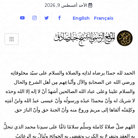
الأحد أغسطس 9, 2026
English
Français
الحمد لله حمدًا يرضاه لذاتِه والصلاة والسلام على سيّد مخلوقاتِه
ورضي الله عن الصحابةِ والآل وأتْباعِهم مِن أهل الشرع والحال
والسلام علينا وعلى عباد الله الصالحين أشهدُ أنْ لا إله إلا الله وحدَه
لا شريك له وأنّ محمدًا عبدُه ورسولُه وأنّ عيسى عبدُ الله وابنُ أمَتِه
وكلِمَتُه ألقاها إلى مريمَ وروحٌ منه وأنّ الجنةَ حق وأنّ النارَ حق.
اللهم صلِّ صلاةً كاملة وسلِّم سلامًا تامًّا على سيدِنا محمد الذي تنحلُّ
به العقد وتنفرجُ به الكرب وتقضى به الحوائج وتُنالُ به الرغائبُ