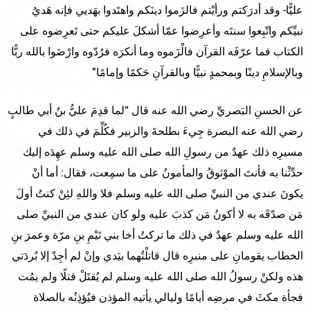
عليًّا- وقد أدرَكتم ورأيْتم فالزَموا دينَكم واهتَدوا بهَديي فإنه هَديُ
نبيِّكم واتّبِعوا سنتَه وأعرِضوا عمّا أشكلَ عليكم حتى تَعرِضوه على
الكتاب فما عرّفَه القرآن فالْزَموه وما أنكرَه فرُدّوه وارْضَوا بالله ربًّا
وبالإسلامِ دينًا وبمحمدٍ نبيًّا وبالقرآنِ حَكمًا وإمامًا”
عن الحسنِ البَصريِّ رضي الله عنه قال “لما قدِمَ عليُّ بنُ أبي طالبٍ
رضي الله عنه البصرة جِيءَ بطلحةَ والزبير فكُلِّمَ في ذلك في
مسيرِه ذلك عهدٌ من رسولِ الله صلى الله عليه وسلم عهِدَه إليك
حدِّثْنا به فأنتَ الموْثوقُ والمأمونُ على ما سمِعت، فقال: أما أنْ
يكونَ عندي من النبيِّ صلى الله عليه وسلم فلا واللهِ لئِنْ كنتُ أولَ
مَن صدّقَه به لا أكونُ مَن كذبَ عليه ولو كان عندي من النبيِّ صلى
الله عليه وسلم عهدٌ في ذلك ما تركتُ أخا بني تَيْمِ بنِ مرّة وعمرَ بنِ
الخطاب يقومانِ على منبرِه قال قاتلْتُهما بيَدي وإنْ لم أجِدْ إلا بُردَتي
هذه ولكنْ رسولُ الله صلى الله عليه وسلم لم يُقتَلْ قتلًا ولم يمُت
فجأة مكثَ في مرضِه أيامًا وليالي يأتيه المؤذن فيُؤذِنُه بالصلاة