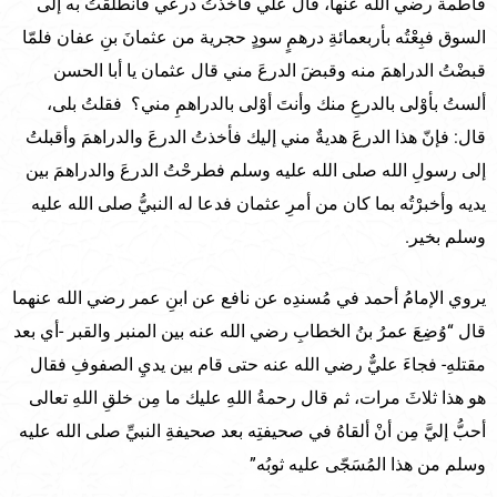
فاطمة رضي الله عنها، قال علي فأخذتُ درعي فانطلقتُ به إلى
السوق فبِعْتُه بأربعمائةِ درهمٍ سودٍ حجرية من عثمانَ بنِ عفان فلمّا
قبضْتُ الدراهمَ منه وقبضَ الدرعَ مني قال عثمان يا أبا الحسن
ألستُ بأوْلى بالدرعِ منك وأنتَ أوْلى بالدراهمِ مني؟ فقلتُ بلى،
قال: فإنّ هذا الدرعَ هديةٌ مني إليك فأخذتُ الدرعَ والدراهمَ وأقبلتُ
إلى رسولِ الله صلى الله عليه وسلم فطرحْتُ الدرعَ والدراهمَ بين
يديه وأخبرْتُه بما كان من أمرِ عثمان فدعا له النبيُّ صلى الله عليه
وسلم بخير.
يروي الإمامُ أحمد في مُسندِه عن نافع عن ابنِ عمر رضي الله عنهما
قال “وُضِعَ عمرُ بنُ الخطابِ رضي الله عنه بين المنبر والقبر -أي بعد
مقتلهِ- فجاءَ عليٌّ رضي الله عنه حتى قام بين يديِ الصفوفِ فقال
هو هذا ثلاثَ مرات، ثم قال رحمةُ اللهِ عليك ما مِن خلقِ اللهِ تعالى
أحبُّ إليَّ مِن أنْ ألقاهُ في صحيفتِه بعد صحيفةِ النبيِّ صلى الله عليه
وسلم من هذا المُسَجّى عليه ثوبُه”