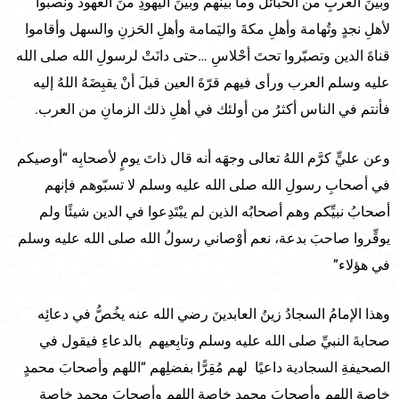
وبينَ العربِ من الحبائل وما بينَهم وبينَ اليهودِ منَ العهود ونصبوا
لأهلِ نجدٍ وتُهامة وأهلِ مكةَ واليَمامة وأهلِ الحَزنِ والسهل وأقاموا
قناةَ الدين وتصبّروا تحتَ أحْلاسِ …حتى دانَتْ لرسولِ الله صلى الله
عليه وسلم العرب ورأى فيهم قرّةَ العين قبلَ أنْ يقبِضَهُ اللهُ إليه
فأنتم في الناس أكثرُ من أولئك في أهلِ ذلك الزمانِ من العرب.
وعن عليٍّ كرَّم اللهُ تعالى وجهَه أنه قال ذاتَ يومٍ لأصحابِه “أوصيكم
في أصحابِ رسولِ الله صلى الله عليه وسلم لا تسبّوهم فإنهم
أصحابُ نبيِّكم وهم أصحابُه الذين لم يبْتَدِعوا في الدين شيئًا ولم
يوقِّروا صاحبَ بدعة، نعم أوْصاني رسولُ الله صلى الله عليه وسلم
في هؤلاء”
وهذا الإمامُ السجادُ زينُ العابدينَ رضي الله عنه يخُصُّ في دعائِه
صحابةَ النبيِّ صلى الله عليه وسلم وتابِعيهم بالدعاءِ فيقول في
الصحيفةِ السجادية داعيًا لهم مُقِرًّا بفضلِهم “اللهم وأصحابَ محمدٍ
خاصة اللهم وأصحابَ محمدٍ خاصة اللهم وأصحابَ محمدٍ خاصة