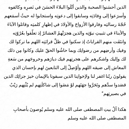
الذين أحسَنوا الصحبة والذين أبْلَوا البلاءَ الحسَنَ في نَصرِه وكاتَفوه
وأسرَعوا إلى وِفادَتِه وسابقوا إلى دعوتِه واستجابوا له حيثُ أسمَعهم
حُجّةَ رسالتِه وفارقوا الأزواجَ والأولادَ في إظهارِ كلمتِه وقاتلوا الآباءَ
والأبناءَ في تثبيتِ نبوّتِه والذين هجرَتْهمُ العشائرُ إذ تعلّقوا بعُرُوّتِه
وانتَفَت منهم القراباتُ إذ سكنوا في ظلِّ قرابَتِه اللهم ما تركوا لك
وفيك وأرضِهم من رضوانِك وبما حاشُوا الحقّ عليك وكانوا مِن ذلك
لك وإليك واشكرهم على هجرتِهم فيك ديارَهم وخروجَهم من سَعةِ
المعاش إلى ضيقه اللهم وأوْصِلْ إلى التابعينَ لهم بإحسان الذي
يقولونَ ربّنا اغفر لنا ولإخوانِنا الذين سبقونا بالإيمان خيرَ جزائِك الذين
قصَدوا سدَّهم وتَحَرَّوا جهَتَهم لوْ مَضَوا إلى شاكلَتِهم لم يُثْنِهم رَيْبٌ
في بصيرتِهم”
هكذا آلُ بيتِ المصطفى صلى الله عليه وسلم يُوصونَ بأصحابِ
المصطفى صلى الله عليه وسلم