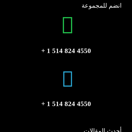
انضم للمجموعة
4550 824 514 1 +
4550 824 514 1 +
أحدث المقالات