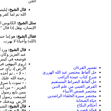
الجن
قال الشيخ:
إبليس
الله ثم لما كفر 
سئل الشيخ:
الكابوس ا
الإنسان، وهل إذا قال “
فقال الشيخ:
هو إما جني
(الله) وأحيانا لا يهرب.
قال الشيخ:
ورد أ
عبد العزيز وكا
فوضعه في كيس ث
تفسير القرءان
الأرض إذ رأى حية
حل ألفاظ مختصر عبد الله الهرري
: « لا » ، ثم أخذ
شرح كتاب عمدة الراغب
رحمة الله عليك 
حل ألفاظ الصراط المستقيم
الفرض العيني من علم الدين
العزيز : « من أن
مختصر قصص الأنبياء
ممن بايع رسول ا
مختصر سيرة الخلفاء الراشدين
لسمعت رسول الله
حياة الصحابة
الأرض ويدفنك خي
أحكام النكاح
قال الشيخ:
الشي
فوائد قصيرة
قال الشيخ:
القو