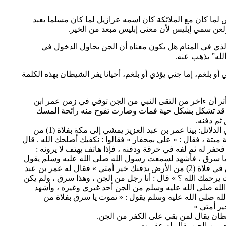
 لما كان مع الملائكة كان اسمه عزازيل لما كان مسلما يعبد
ولعن سمي إبليس لأن معنى إبليس مبعد من الخير.
لذي في المنام هل يكون معناه أن الجن يحاول الدخول في
الله” يذهب عنه.
 أو بلغم، إما جني يؤذي أو بلغم، أحيانا يفر الشيطان بهذه الكلمة
ثر أن ءاخر من التقى النبي من الجن توفي في زمن عمر ابن
ن قد تشكل بشكل حية فمات وصارت تفوح منه رائحة المسك
م دفنه.
(روى البيهقي في الدلائل: بينا عمر بن عبد العزيز يمشي إلى مكة بفلاة (1) من
 ميتة ، فقال : « علي بمحفار » فقالوا : نكفيك أصلحك الله . قال
ه فحفر له ثم لفه في خرقة ودفنه ، فإذا هاتف يهتف لا يرونه :
يا سرق ، فأشهد لسمعت رسول الله صلى الله عليه وسلم يقول
: « تموت يا سرق في فلاة (2) من الأرض يدفنك خير أمتي » فقال له عمر بن عبد
ت يرحمك الله ؟ » قال : أنا رجل من الجن ، وهذا سرق ، ولم يكن
لله صلى الله عليه وسلم من الجن أحد غيري وغيره ، وأشهد
 صلى الله عليه وسلم يقول : « تموت يا سرق بفلاة من
ر أمتي »
طان يقال لمن بقي على الكفر من الجن.
ي من الجن يقال له عفريت.