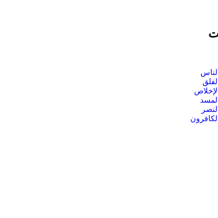
ت
لناس
لفلق
لإخلاص
لمسد
لنصر
لكافرون