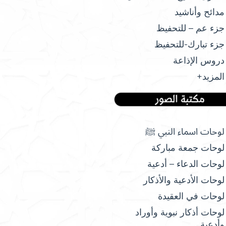
مدائح وأناشيد
جزء عم – للتحفيظ
جزء تبارك-للتحفيظ
دروس الإذاعة
المزيد+
لوحات اسماء النبي ﷺ
لوحات جمعة مباركة
لوحات الدعاء – أدعية
لوحات الأدعية والأذكار
لوحات في العقيدة
لوحات أذكار نبوية وأوراد
وأدعية