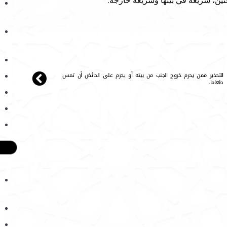
تين، شريعة في بيتها وشريعة خارجه.
التحذير ممن يحرم خروج الجنب من بيته أو يحرم على الحائض أن تمس
طعاما.