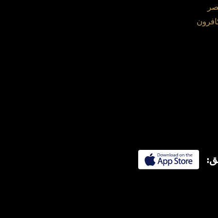
صر
افرون
ق: