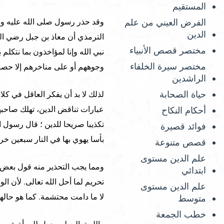
المستقيم
الفرض العيني من علم
وقد حذر رسول صلى الله عليه و
الدين
الترمذي أن معاذ بن جبل رضي الل
مختصر قصص الأنبياء
نبي الله وإنا لمؤاخذون بما نتكلم
مختصر سيرة الخلفاء
وجوههم أو على مناخرهم إلا حصائد
الراشدين
حياة الصحابة
لذلك لا بد أن يفكر العاقل في كل
عبارات تناقض الدين، تهلك صاحبها
أحكام النكاح
تكذيبا صريحا للدين ؛ قال رسول ال
فوائد قصيرة
بأسا يهوي بها في النار سبعين خر
قصص متنوعة
علم الدين مستوى
ومما يجب التحذير منه قول بعض ال
ابتدائي
تحريم لما أحل الله تعالى. لأن ا
علم الدين مستوى
لا ما دامت محتشمة. كما هو حالها
متوسط
خطب الجمعة