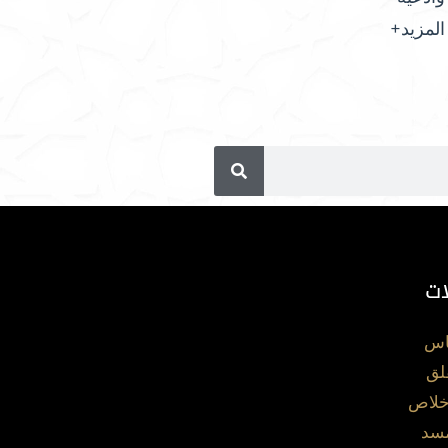
المزيد+
ات
اس
لق
خلاص
مسد