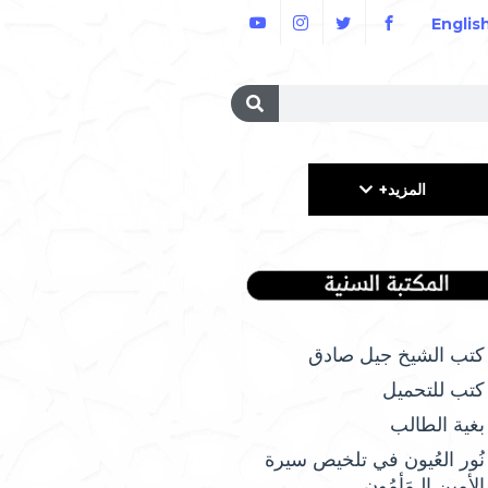
Englis
المزيد+
كتب الشيخ جيل صادق
كتب للتحميل
بغية الطالب
نُور العُيون في تلخيص سيرة
الأمِين الـمَأمُونِ