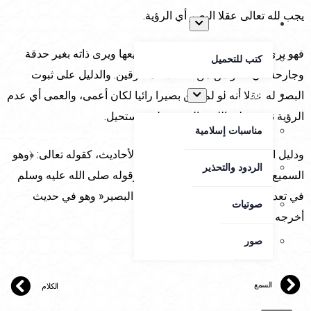
يجب لله تعالى عقلا البصر أي الرؤية.
المكتبة
فهو يرى برؤية أزلية أبدية المرئيات جميعها ويرى ذاته بغير حدقة
كتب للتحميل
وجارحة لأن الحواس من صفات المخلوقين. والدليل على ثبوت
البصر له عقلا أنه لو لم يكن بصيرا رائيا لكان أعمى، والعمى أي عدم
المزيد+
الرؤية نقص على الله، والنقص عليه مستحيل.
مناسبات إسلامية
ودليل السمع والبصر السمعي الآيات والأحاديث، كقوله تعالى: ﴿وهو
الردود والتحذير
السميع البصير﴾ [سورة الشورى/11]، وقوله صلى الله عليه وسلم
في تعداد أسماء الله الحسنى: »السميع البصير« وهو في حديث
صوتيات
أخرجه الترمذي وحسنه.
صور
السمع
الكلام