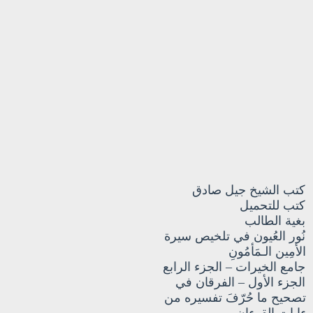
كتب الشيخ جيل صادق
كتب للتحميل
بغية الطالب
نُور العُيون في تلخيص سيرة
الأمِين الـمَأمُونِ
جامع الخيرات – الجزء الرابع
الجزء الأول – الفرقان في
تصحيح ما حُرّفَ تفسيره من
ءايات القرءان