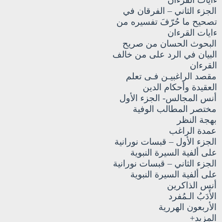
الجزء الثاني – الفرقان في
تصحيح ما حُرّفَ تفسيره من
ءايات القرءان
البحوث الحسان من صريح
البيان في الرد على من خالف
القرءان
مقصد الراغبيـن فـى تعلم
العقيدة وأحكام الدين
أنس المجالس- الجزء الأول
مختصر المطالب الوفية
بهجة النظر
عمدة الراغب
الجزء الأول – قبسات نورانية
على ألفية السيرة النبوية
الجزء الثاني – قبسات نورانية
على ألفية السيرة النبوية
أنس الذاكرين
الأَدَبُ الـمُفرد
الأربعون الهررية
المزيد+