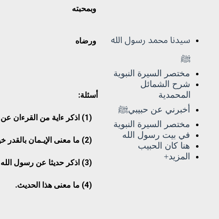
وبمحبته
سيدنا محمد رسول الله
ورضاه
ﷺ
مختصر السيرة النبوية
شرح الشمائل
المحمدية
أسئلة:
أخبرني عن حبيبيﷺ
(
1
) اذكر ءاية من القرءان عن ا
مختصر السيرة النبوية
في بيت رسول الله
(
2
) ما معنى الإيـمان بالقدر خ
هنا كان الحبيب
المزيد+
(
3
) اذكر حديثا عن رسول الله
(4) ما معنى هذا الحديث.