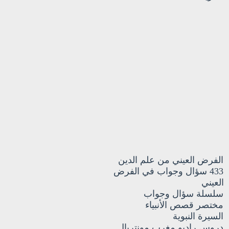
الفرض العيني من علم الدين
433 سؤال وجواب في الفرض
العيني
سلسلة سؤال وجواب
مختصر قصص الأنبياء
السيرة النبوية
دروس راديو مغرب مونتريال