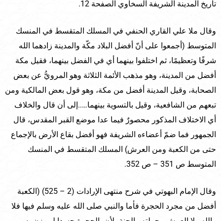
تاريخ المدينة الشريفة السخاوي الصفحة 12.
وقال ملا علي القاري الحنفي في المسلك المتقسط في المنسك
المتوسط (أجمعوا على أنّ أفضل البلاد مكّة والمدينة زادهما الله
شرفًا وتعظيمًا، ثم اختلفوا بينهما أي في الفضل بينهما، فقيل مكة
أفضل من المدينة، وهو مذهب الأئمة الثلاثة وهو المرويُّ عن بعض
الصحابة، وقيل المدينة أفضل من مكة، وهو قول بعض المالكية ومن
تبعهم من الشافعية، وقيل بالتسوية بينهما…..إلى أن قال والخلاف
أي الاختلاف المذكور محصورٌ فيما عدا موضع القبر المقدس، قال
الجمهور فما ضمّ أعضاءه الشريفة فهو أفضل بقاع الأرض بالإجماع
حتى من الكعبة ومن العرش) المسلك المتقسط في المنسك
المتوسط ص 351 – ص 352.
وقال الإمام البهوتي في شرح منتهى الإرادات (2 – 525) (الكعبة
أفضل من مجرد الحجرة فأما والنبي صلى الله عليه وسلم فيها فلا
والله ولا العرش وحملته والجنة، لأن بالحجرة جسدا لو وزن به