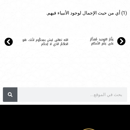
(1) أي من حيث الإجمال لوجود الأنبياء فيهم.
عِلْمُ التوحيد مُقدَّمٌ
الله تعالى ليسَ بمحكُوم لأحَد، هو
على عِلْمِ الأحكامِ
الحاكمُ الذي لا يُحكَم