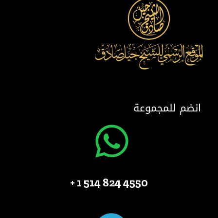
انضم للمجموعة
4550 824 514 1 +