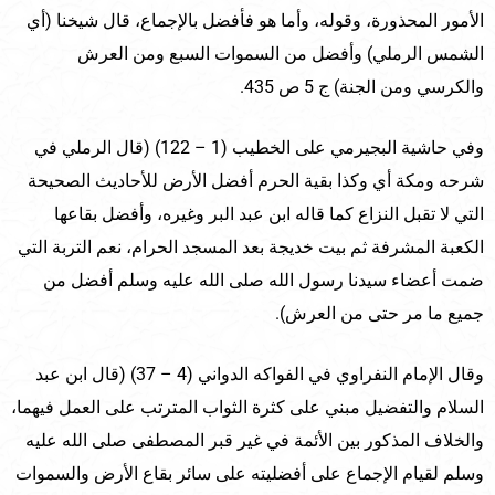
الأمور المحذورة، وقوله، وأما هو فأفضل بالإجماع، قال شيخنا (أي
الشمس الرملي) وأفضل من السموات السبع ومن العرش
والكرسي ومن الجنة) ج 5 ص 435.
وفي حاشية البجيرمي على الخطيب (1 – 122) (قال الرملي في
شرحه ومكة أي وكذا بقية الحرم أفضل الأرض للأحاديث الصحيحة
التي لا تقبل النزاع كما قاله ابن عبد البر وغيره، وأفضل بقاعها
الكعبة المشرفة ثم بيت خديجة بعد المسجد الحرام، نعم التربة التي
ضمت أعضاء سيدنا رسول الله صلى الله عليه وسلم أفضل من
جميع ما مر حتى من العرش).
وقال الإمام النفراوي في الفواكه الدواني (4 – 37) (قال ابن عبد
السلام والتفضيل مبني على كثرة الثواب المترتب على العمل فيهما،
والخلاف المذكور بين الأئمة في غير قبر المصطفى صلى الله عليه
وسلم لقيام الإجماع على أفضليته على سائر بقاع الأرض والسموات