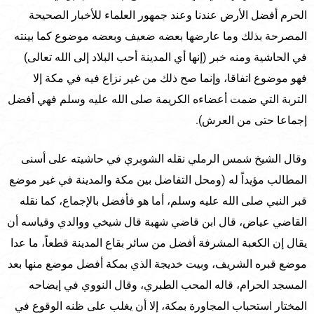
الحرم أفضل الأرض عندنا وعند جمهور العلماء للأخبار الصحيحة
المصرحة بذلك وما عارضها بعضه ضعيف وبعضه موضوع كما بينته
في الحاشية ومنه خبر (إنها أي المدينة أحب البلاد إلى الله تعالى)
فهو موضوع اتفاقا، وإنما صح ذلك من غير نزاع فيه في مكة إلا
التربة التي ضمت أعضاءه الكريمة صلى الله عليه وسلم فهي أفضل
إجماعا حتى من العرش).
وقال الشيخ شمس الرملي نقله الشوبري في حاشيته على أسنى
المطالب مؤيداً له (ومحل التفاضل بين مكة والمدينة في غير موضع
قبر النبي صلى الله عليه وسلم، أما هو فأفضل بالإجماع، كما نقله
القاضي عياض، قال ابن قاضي شهبة قال شيخي ووالدي وقياسه أن
يقال إن الكعبة المشرفة أفضل من سائر بقاع المدينة قطعاً، ما عدا
موضع قبره الشريف، وبيت خديجة الذي بمكة أفضل موضع منها بعد
المسجد الحرام، قاله المحب الطبري، وقال النووي في إيضاحه
المختار استحباب المجاورة بمكة، إلا أن يغلب على ظنه الوقوع في