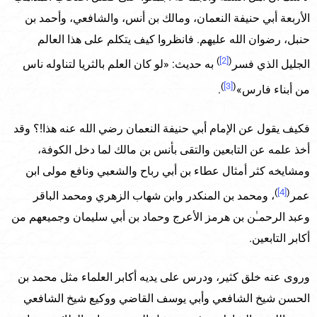
الأربعة أبي حنيفة النعمان، ومالك بن أنس، والشافعي، وأحمد بن
حنبل، رضوان الله عليهم. فانظروا كيف يتكلم على هذا العالم
)
[2]
(
الجليل الذي فسر
به حديث: «لو كان العلم بالثريا لتناوله ناس
)
[3]
(
من أبناء فارس»
.
فكيف يقول عن الإمام أبي حنيفة النعمان رضي الله عنه هذا!؟ وقد
أخذ علمه عن التابعين والتقى بأنس بن مالك لما دخل الكوفة،
ومشايخه كثر أمثال عطاء بن أبي رباح والشعبي ونافع مولى ابن
)
[4]
(
عمر
، ومحمد بن المنكدر وابن شهاب الزهري ومحمد الباقر
وعبد الرحمـٰن بن هرمز الأعرج وحماد بن أبي سليمان وجميعهم من
أكابر التابعين.
وروى عنه خلق كثير، ودرس على يديه أكابر العلماء مثل محمد بن
الحسن شيخ الشافعي وأبي يوسف القاضي ووكيع شيخ الشافعي