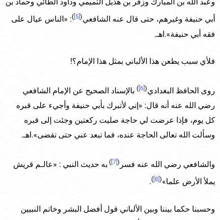
وعبد الله بن المبارك وزفر بن هذيل التميمي وداود الطائي وحماد بن
)
[5]
(
أبي حنيفة وغيرهم، حتى قال عنه الشافعي
: «الناس عيال على
فقه أبي حنيفة».اهـ.
فلأي سبب يطعن هذا الألباني بمثل هذا الإمام؟!
)
[6]
(
روى الحافظ البغدادي
بالإسناد الصحيح عن الإمام الشافعي
رضي الله عنه أنه قال: «إني لأتبرك بأبي حنيفة وأجيء على قبره
كل يوم، فإذا عرضت لي حاجة صليت ركعتين وجئت إلى قبره
وسألت الله تعالى الحاجة عنده، فما تبعد عني حتى تقضى».اهـ.
)
[7]
(
والشافعي رضي الله عنه فسر
به حديث النبي : «عالـم قريش
)
[8]
(
يملأ الأرض علما»
.
وحسبنا حكما بيننا وبين الألباني قول أفضل البشر وخاتم النبيين