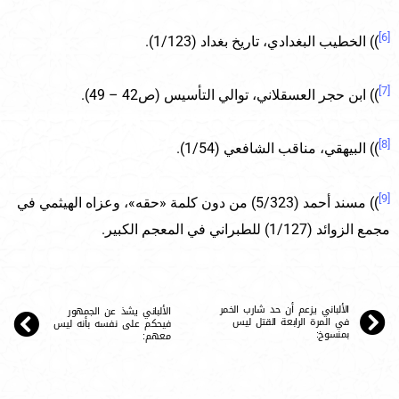
[6]
)) الخطيب البغدادي، تاريخ بغداد (1/123).
[7]
)) ابن حجر العسقلاني، توالي التأسيس (ص42 – 49).
[8]
)) البيهقي، مناقب الشافعي (1/54).
[9]
)) مسند أحمد (5/323) من دون كلمة «حقه»، وعزاه الهيثمي في
مجمع الزوائد (1/127) للطبراني في المعجم الكبير.
الألباني يزعم أن حد شارب الخمر
الألباني يشذ عن الجمهور
في المرة الرابعة القتل ليس
فيحكم على نفسه بأنه ليس
بمنسوخ:
معهم: