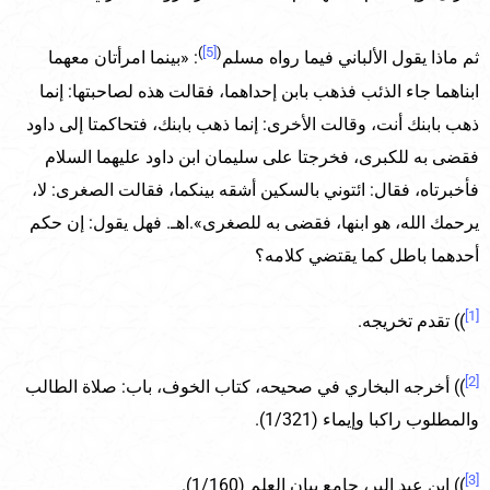
)
[5]
(
ثم ماذا يقول الألباني فيما رواه مسلم
: «بينما امرأتان معهما
ابناهما جاء الذئب فذهب بابن إحداهما، فقالت هذه لصاحبتها: إنما
ذهب بابنك أنت، وقالت الأخرى: إنما ذهب بابنك، فتحاكمتا إلى داود
فقضى به للكبرى، فخرجتا على سليمان ابن داود عليهما السلام
فأخبرتاه، فقال: ائتوني بالسكين أشقه بينكما، فقالت الصغرى: لا،
يرحمك الله، هو ابنها، فقضى به للصغرى».اهـ. فهل يقول: إن حكم
أحدهما باطل كما يقتضي كلامه؟
[1]
)) تقدم تخريجه.
[2]
)) أخرجه البخاري في صحيحه، كتاب الخوف، باب: صلاة الطالب
والمطلوب راكبا وإيماء (1/321).
[3]
)) ابن عبد البر، جامع بيان العلم (1/160).