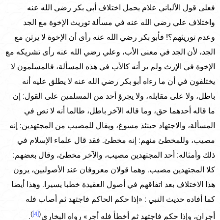
فعلى قول الألباني علام يحمل اختلاف أبي بكر رضي الله عنه
واختلاف علي رضي الله عنه في مسألة توريث الإخوة مع الجد
وعدم توريثهم؟! فأبو بكر رضي الله عنه رأى أن الإخوة لا يرثن مع
الجد، لأن الجد في معنى الأب، وعلي رضي الله عنه رأى تشريكه مع
الإخوة في الإرث ولم ير أنه كالأب في هذه المسألة، فالمسلمون لا
يختلفون في أن ما رءاه أبو بكر رضي الله عنه لا يطلق عليه أنه
باطل، ولا على مقابله، ولا يجرؤ أحد من المسلمين على القول: إن
ما قاله أحدهما حق، وما قاله الآخر باطل، طالما أنه لا نص في
المسألة، والاجتهاد حينئذ مسوغ، ويقال للمصيب من المجتهدين: إنه
مصيب، وللمخطئ منهم: إنه مخطئ. فقد قال علماء الإسلام في
ذلك وأمثاله: أحد المجتهدين مصيب، والآخر مخطئ، وقال بعضهم:
كلا المجتهدين مصيب. وهما قولان معروفان عند الأصوليين، يرون
هذا الاختلاف بعد اتفاقهم في أصول العقيدة خطبا يسيرا. وهذا أيضا
كما أفاده حديث النبي : «إذا حكم الحاكم فاجتهد ثم أصاب فله
)
[4]
(
أجران، وإذا حكم فاجتهد ثم أخطأ فله أجر» رواه البخاري
.