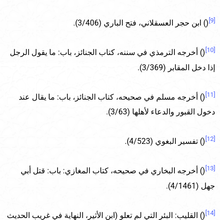
[9]
() ابن حجر العسقلاني، فتح الباري (3/406).
[10]
() أخرجه الترمذي في سننه، كتاب الجنائز، باب: ما يقول الرجل
إذا دخل المقابر (3/369).
[11]
() أخرجه مسلم في صحيحه، كتاب الجنائز، باب: ما يقال عند
دخول القبور والدعاء لأهلها (3/63).
[12]
() تفسير البغوي (4/523).
[13]
() أخرجه البخاري في صحيحه، كتاب المغازي: باب: قتل أبي
جهل (4/1461).
[14]
() القليب: البئر التي لم تعلو (ابن الأثير، النهاية في غريب الحديث