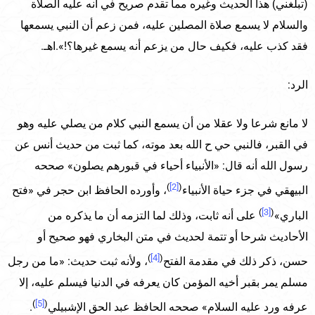
(تبلغني) هذا الحديث وغيره مما تقدم صريح في أنه عليه الصلاة
والسلام لا يسمع صلاة المصلين عليه، فمن زعم أن النبي يسمعها
فقد كذب عليه، فكيف حال من يزعم أنه يسمع غيرها؟!».اهـ.
الرد:
لا مانع شرعا ولا عقلا من أن يسمع النبي كلام من يصلي عليه وهو
في القبر، فالنبي حي ح الله بعد موته، كما ثبت من حديث أنس عن
رسول الله أنه قال: «الأنبياء أحياء في قبورهم يصلون» صححه
)
[2]
(
البيهقي في جزء حياة الأنبياء
، وأورده الحافظ ابن حجر في «فتح
)
[3]
(
الباري»
على أنه ثابت، وذلك لما التزمه أن ما يذكره من
الأحاديث شرحا أو تتمة لحديث في متن البخاري فهو صحيح أو
)
[4]
(
حسن، ذكر ذلك في مقدمة الفتح
، ولأنه ثبت حديث: «ما من رجل
مسلم يمر بقبر أخيه المؤمن كان يعرفه في الدنيا فيسلم عليه، إلا
)
[5]
(
عرفه ورد عليه السلام» صححه الحافظ عبد الحق الإشبيلي
.