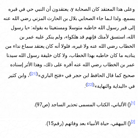
وعلى هذا المعتقد كان الصحابة y، يعتقدون أن النبي حي في قبره
يسمع، ولذا لـما جاء الصحابي بلال بن الحارث المزني رضي الله عنه
إلى قبر رسول الله خاطبه متوسلا ومستغيثا به بقوله: «يا رسول
الله، استسق لأمتك فإنهم قد هلكوا»، ولم ينكر عليه عمر بن
الخطاب رضي الله عنه ولا غيره، فلولا أنه كان يعتقد سماع نداء من
يناديه ما كان خاطبه بهذا الخطاب، ولا كان خليفة رسول الله سيدنا
عمر بن الخطاب رضي الله عنه أقره على ذلك، وهذا الأثر إسناده
)
[21]
(
صحيح كما قال الحافظ ابن حجر في «فتح الباري»
، وابن كثير
)
[22]
(
في «البداية والنهاية»
.
[1]
() الألباني، الكتاب المسمى تحذير الساجد (ص97).
[2]
() البيهقي، حياة الأنبياء بعد وفاتهم (رقم15).