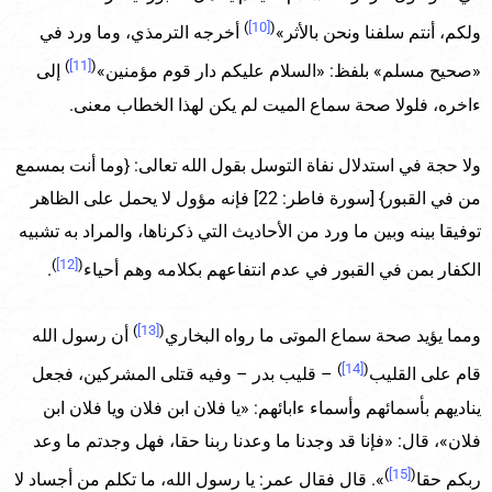
)
[10]
(
ولكم، أنتم سلفنا ونحن بالأثر»
أخرجه الترمذي، وما ورد في
)
[11]
(
«صحيح مسلم» بلفظ: «السلام عليكم دار قوم مؤمنين»
إلى
ءاخره، فلولا صحة سماع الميت لم يكن لهذا الخطاب معنى.
ولا حجة في استدلال نفاة التوسل بقول الله تعالى: {وما أنت بمسمع
من في القبور} [سورة فاطر: 22] فإنه مؤول لا يحمل على الظاهر
توفيقا بينه وبين ما ورد من الأحاديث التي ذكرناها، والمراد به تشبيه
)
[12]
(
الكفار بمن في القبور في عدم انتفاعهم بكلامه وهم أحياء
.
)
[13]
(
ومما يؤيد صحة سماع الموتى ما رواه البخاري
أن رسول الله
)
[14]
(
قام على القليب
– قليب بدر – وفيه قتلى المشركين، فجعل
يناديهم بأسمائهم وأسماء ءابائهم: «يا فلان ابن فلان ويا فلان ابن
فلان»، قال: «فإنا قد وجدنا ما وعدنا ربنا حقا، فهل وجدتم ما وعد
)
[15]
(
ربكم حقا
». قال فقال عمر: يا رسول الله، ما تكلم من أجساد لا