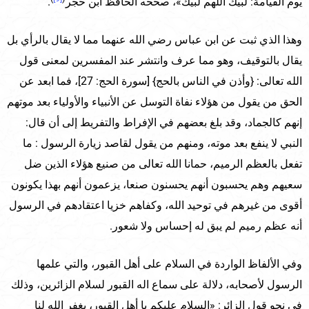
يوم القيامة: لبيك اللهم لبيك»، صححه الحافظ ابن حجر
.
وهذا الذي ثبت عن ابن عباس رضي الله عنهما مما لا يقال بالرأي بل
يقال بالتوقيف، وهو مما عرف وانتشر عند المفسرين لمعنى قول
الله تعالى: {وأذن في الناس بالحج} [سورة الحج: 27]، فما ابعد عن
الحق من يقول من هؤلاء نفاة التوسل عن الأنبياء والأولياء بعد موتهم
إنهم كالجماد، وقد بلغ بعضهم في الإفراط والتفريط إلى أن قال:
النبي لا ينفع بعد موته، ومنهم من يقول لقاصد زيارة الرسول : ما
تفعل بالعظم الرميم، حمانا الله تعالى من صنيع هؤلاء الذين ضل
سعيهم وهم يحسبون أنهم يحسنون صنعا، يزعمون أنهم بهذا يكونون
أقوى من غيرهم في توحيد الله، وكفاهم خزيا اعتقادهم في الرسول
أنه عظم رميم لم يبق له إحساس ولا شعور.
وفي الألفاظ الواردة في السلام على أهل القبور، والتي علمها
الرسول لأصحابه، دلالة على سماع اله القبور لسلام الزائرين، وذلك
في نحو قول الزائر: «السلام عليكم يا أهل القبور، يغفر الله لنا