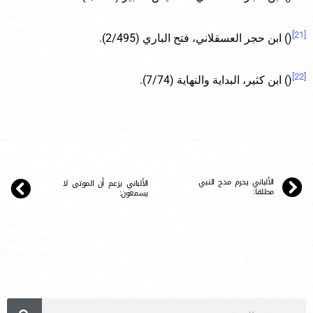
[21]
() ابن حجر العسقلاني، فتح الباري (2/495).
[22]
() ابن كثير، البداية والنهاية (7/74).
الألباني يحرم مدح النبي
الألباني يزعم أن الموتى لا
مطلقا:
يسمعون: