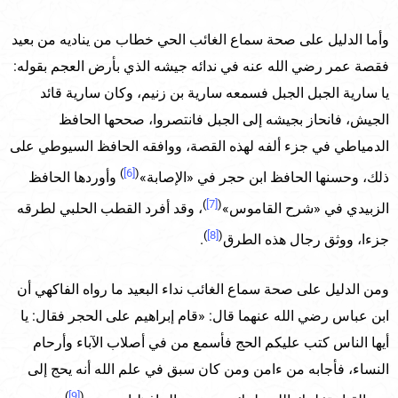
وأما الدليل على صحة سماع الغائب الحي خطاب من يناديه من بعيد
فقصة عمر رضي الله عنه في ندائه جيشه الذي بأرض العجم بقوله:
يا سارية الجبل الجبل فسمعه سارية بن زنيم، وكان سارية قائد
الجيش، فانحاز بجيشه إلى الجبل فانتصروا، صححها الحافظ
الدمياطي في جزء ألفه لهذه القصة، ووافقه الحافظ السيوطي على
)
[6]
(
ذلك، وحسنها الحافظ ابن حجر في «الإصابة»
وأوردها الحافظ
)
[7]
(
الزبيدي في «شرح القاموس»
، وقد أفرد القطب الحلبي لطرقه
)
[8]
(
جزءا، ووثق رجال هذه الطرق
.
ومن الدليل على صحة سماع الغائب نداء البعيد ما رواه الفاكهي أن
ابن عباس رضي الله عنهما قال: «قام إبراهيم على الحجر فقال: يا
أيها الناس كتب عليكم الحج فأسمع من في أصلاب الآباء وأرحام
النساء، فأجابه من ءامن ومن كان سبق في علم الله أنه يحج إلى
)
[9]
(