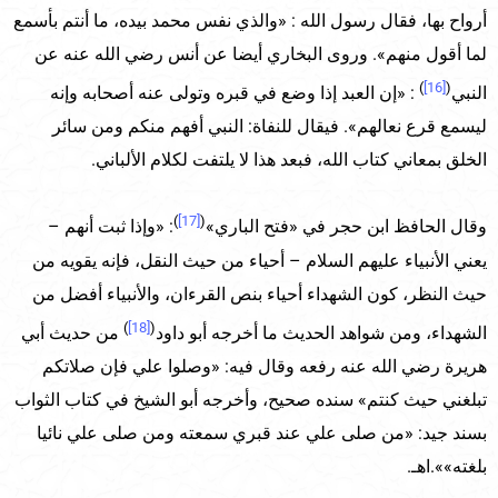
أرواح بها، فقال رسول الله : «والذي نفس محمد بيده، ما أنتم بأسمع
لما أقول منهم». وروى البخاري أيضا عن أنس رضي الله عنه عن
)
[16]
(
النبي
: «إن العبد إذا وضع في قبره وتولى عنه أصحابه وإنه
ليسمع قرع نعالهم». فيقال للنفاة: النبي أفهم منكم ومن سائر
الخلق بمعاني كتاب الله، فبعد هذا لا يلتفت لكلام الألباني.
)
[17]
(
وقال الحافظ ابن حجر في «فتح الباري»
: «وإذا ثبت أنهم –
يعني الأنبياء عليهم السلام – أحياء من حيث النقل، فإنه يقويه من
حيث النظر، كون الشهداء أحياء بنص القرءان، والأنبياء أفضل من
)
[18]
(
الشهداء، ومن شواهد الحديث ما أخرجه أبو داود
من حديث أبي
هريرة رضي الله عنه رفعه وقال فيه: «وصلوا علي فإن صلاتكم
تبلغني حيث كنتم» سنده صحيح، وأخرجه أبو الشيخ في كتاب الثواب
بسند جيد: «من صلى علي عند قبري سمعته ومن صلى علي نائيا
بلغته»».اهـ.