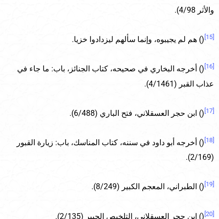
والأثر 4/98).
[15]
() هم لم يجيبوه، وإنما سألهم ليزدادوا خزيا.
[16]
() أخرجه البخاري في صحيحه، كتاب الجنائز، باب: ما جاء في
عذاب القبر (4/1461).
[17]
() ابن حجر العسقلاني، فتح الباري (6/488).
[18]
() أخرجه أبو داود في سننه، كتاب المناسك، باب: زيارة القبور
(2/169).
[19]
() الطبراني، المعجم الكبير (8/249).
[20]
() ابن حجر العسقلاني، التلخيص الحبير (2/135).