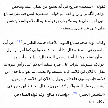
فقوله : «سمعته» صريح في أنه يسمع من يصلي عليه ويدحض
مزاعم الألباني ومن وافقه، ثم قوله : «تبلغني» ليس فيه نفي سماع
النبي لمن صلى عليه، ولا يعارض قوله عليه الصلاة والسلام: «من
صلى علي عند قبري سمعته».
)
[19]
(
وكذلك يؤيد صحة سماع الموتى للأحياء حديث الطبراني
عن أبي
أمامة رضي الله عنه قال: إذا أنا مت فاصنعوا بي كما أمرنا رسول
الله أن نصنع بموتانا، أمرنا رسول الله فقال: «إذا مات أحد من
إخوانكم فسويتم التراب على قبره فليقم أحدكم على رأس قبره ثم
ليقل: يا فلان ابن فلانة، فإنه يسمعه ولا يجيب، ثم يقول: يا فلان ابن
فلانة، فإنه يستوي قاعدا ثم يقول: يا فلان ابن فلانة، فإنه يقول:
أرشدنا يرحمك الله، ولكن لا تشعرون»، قال الحافظ ابن حجر في
)
[20]
(
«التلخيص الحبير»
: «وإسناده صالح، وقد قواه الضياء في
أحكامه».اهـ.