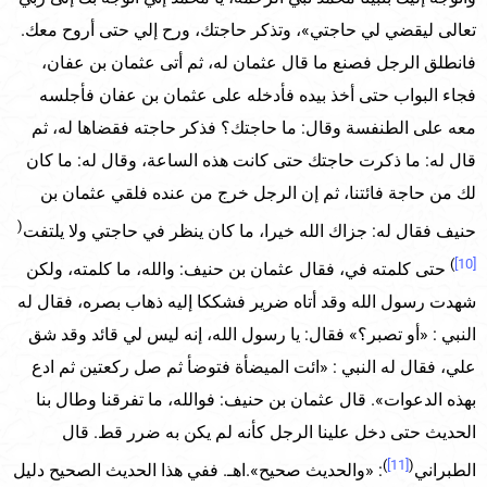
تعالى ليقضي لي حاجتي»، وتذكر حاجتك، ورح إلي حتى أروح معك.
فانطلق الرجل فصنع ما قال عثمان له، ثم أتى عثمان بن عفان،
فجاء البواب حتى أخذ بيده فأدخله على عثمان بن عفان فأجلسه
معه على الطنفسة وقال: ما حاجتك؟ فذكر حاجته فقضاها له، ثم
قال له: ما ذكرت حاجتك حتى كانت هذه الساعة، وقال له: ما كان
لك من حاجة فائتنا، ثم إن الرجل خرج من عنده فلقي عثمان بن
(
حنيف فقال له: جزاك الله خيرا، ما كان ينظر في حاجتي ولا يلتفت
)
[10]
حتى كلمته في، فقال عثمان بن حنيف: والله، ما كلمته، ولكن
شهدت رسول الله وقد أتاه ضرير فشككا إليه ذهاب بصره، فقال له
النبي : «أو تصبر؟» فقال: يا رسول الله، إنه ليس لي قائد وقد شق
علي، فقال له النبي : «ائت الميضأة فتوضأ ثم صل ركعتين ثم ادع
بهذه الدعوات». قال عثمان بن حنيف: فوالله، ما تفرقنا وطال بنا
الحديث حتى دخل علينا الرجل كأنه لم يكن به ضرر قط. قال
)
[11]
(
الطبراني
: «والحديث صحيح».اهـ. ففي هذا الحديث الصحيح دليل