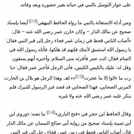
على جواز التوسل بالنبي في حياته بغير حضوره وبعد وفاته.
)
[12]
(
ومن أدلة الاستغاثة بالنبي ما رواه الحافظ البيهقي
أيضا بإسناد
صحيح عن مالك الدار – وكان خازن عمر رضي الله عنه – قال:
«أصاب الناس قحط في زمان عمر فجاء رجل إلى قبر النبي فقال:
يا رسول الله استسق لأمتك فإنهم قد هلكوا، فأتاه رسول الله في
المنام فقال: ائت عمر فأقرئه مني السلام، وأخبره أنهم يسقون
وقل له: عليك بالكيس الكيس، فأتى الرجل فأخبر عمر فقال: «يا
)
[13]
(
رب ما ءالوا إلا ما عجزت
»».اهـ. وهذا الرجل هو بلال بن الحارث
المزني الصحابي، فهذا الصحابي قد قصد قبر الرسول للتبرك فلم
ينكر عليه عمر رضي الله عنه ولا غيره.
)
[14]
(
وقال الحافظ ابن حجر في «فتح الباري»
ما نصه: «وروى ابن
أبي شيبة بإسناد صحيح من رواية أبي صالح السمان عن مالك الدار
قال: أصاب الناس قحط في زمن عمر، فجاء رجل إلى قبر النبي