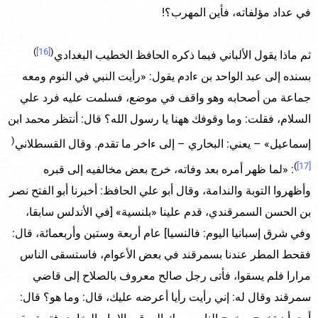
في عداد مؤلفاته، فأين المهرب؟!
)
[16]
(
ثم ماذا يقول الألباني فيما ذكره الحافظ الخطيب البغدادي
بسنده إلى عبد الواحد بن ءادم يقول: «رأيت النبي في النوم ومعه
جماعة من أصحابه وهو واقف في موضع، فسلمت عليه فرد علي
السلام، فقلت: وما وقوفك ههنا يا رسول الله؟ قال: أنتظر محمد ابن
(
إسماعيل» – يعني: البخاري – إلى ءاخر ما تقدم. وقال القسطلاني
)
[17]
: «لما ظهر أمره بعد وفاته، خرج بعض مخالفيه إلى قبره
وأظهروا التوبة والندامة، وقال أبو علي الحافظ: أخبرنا أبو الفتح نصر
بن الحسن السمرقندي، قدم علينا «بلنسية» [في الأندلس سابقا،
وفي شرق إسبانيا اليوم: فالنسيا] عام أربعة وستين وأربعمائة، قال:
فقحط المطر عندنا بسمرقند في بعض الأعوام، فاستسقى الناس
مرارا فلم يسقوا، فأتى رجل صالح معروف بالصلاح إلى قاضي
سمرقند وقال له: إني رأيت رأيا أعرضه عليك، قال: وما هو؟ قال: