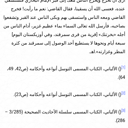
أرى أن تخرج ويخرج الناس معك إلى قبر الإمام البخاري فتستسقي
عنده، فعسى الله أن يسقينا، فقال القاضي: نعم ما رأيت! فخرج
القاضي ومعه الناس واستسقى بهم وبكى الناس عند القبر وتشفعوا
بصاحبه، فأرسل الله تعالى السماء بماء عظيم غزير، أدام الناس من
أجله «بخرتنك» [قرية من قرى سمرقند، وفي أوزبكستان اليوم]
سبعة أيام ونحوها لا يستطيع أحد الوصول إلى سمرقند من كثرة
المطر وغزارته».اهـ.
[1]
() الألباني، الكتاب المسمى التوسل أنواعه وأحكامه (ص42، 49،
64).
[2]
() الألباني، الكتاب المسمى التوسل أنواعه وأحكامه (ص23).
[3]
() الألباني، الكتاب المسمى سلسلة الأحاديث الصحيحة (3/285 –
286).