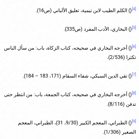
[4]
() الكلم الطيب لابن تيمية، تعليق الألباني (ص16).
[5]
() البخاري، الأدب المفرد (ص335).
[6]
() أخرجه البخاري في صحيحه، كتاب الزكاة، باب: من سأل الناس
تكثرا (2/536).
[7]
() تقي الدين السبكي، شفاء السقام (171، 183 – 184).
[8]
() أخرجه البخاري في صحيحه، كتاب الجمعة، باب: من انتظر حتى
تدفن (8/116).
[9]
() الطبراني، المعجم الكبير (9/30، 31)، الطبراني، المعجم
الصغير (1/306).