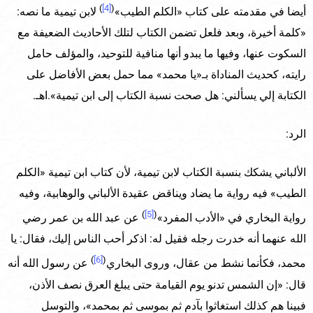
)
[4]
(
أيضا في مقدمته على كتاب «الكلم الطيب»
لابن تيمية ما نصه:
«كلمة أخيرة، وبعد فلعل تضمن الكتاب لتلك الأحاديث الضعيفة مع
السكوت عنها، وفيها ما يبدو أنها منافية للتوحيد، والمؤلف حامل
رايته، كحديث المناداة بـ«يا محمد» مما حمل بعض الأفاضل على
الكتابة إلي يسألني: هل صحت نسبة الكتاب إلى ابن تيمية».اهـ.
الرد:
الألباني يشكك بنسبة الكتاب لابن تيمية، لأن كتاب ابن تيمية «الكلم
الطيب» فيه رواية ما يضاد ويناقض عقيدة الألباني والوهابية، وفيه
)
[5]
(
رواية البخاري في «الأدب المفرد»
عن عبد الله بن عمر رضي
الله عنهما أنه خدرت رجله فقيل له: اذكر أحب الناس إليك، فقال: يا
)
[6]
(
محمد، فكأنما نشط من عقال، وروى البخاري
عن رسول الله أنه
قال: «إن الشمس تدنو يوم القيامة حتى يبلغ العرق نصف الأذن،
فبينا هم كذلك استغاثوا بآدم ثم بموسى ثم بمحمد»، والتوسل