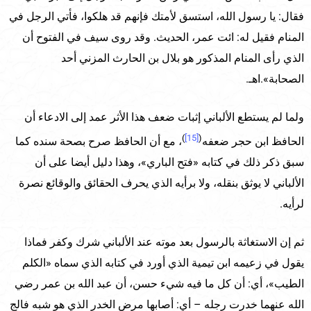
فقال: يا رسول الله، استسق لأمتك فإنهم قد هلكوا، فأتي الرجل في
المنام فقيل له: ائت عمر، الحديث. وقد روى سيف في الفتوح أن
الذي رأى المنام المذكور هو بلال بن الحارث المزني أحد
الصحابة».اهـ.
ولما لم يستطع الألباني إثبات ضعف هذا الأثر عمد إلى الادعاء أن
)
[15]
(
الحافظ ابن حجر ضعفه
، مع أن الحافظ صرح بصحة سنده كما
سبق ذكر ذلك في كتابه «فتح الباري»، وهذا دليل أيضا على أن
الألباني لا يوثق بنقله، ولا برأيه الذي يحرف الحقائق والوقائع نصرة
لرأيه.
ثم إن الاستغاثة بالرسول بعد موته عند الألباني شرك وكفر فماذا
يقول في زعيمه ابن تيمية الذي أورد في كتابه الذي سماه «الكلم
الطيب»، أي: أن كل ما فيه شيء حسن، أن عبد الله بن عمر رضي
الله عنهما خدرت رجله – أي: أصابها مرض الخدر الذي هو شبه فالج