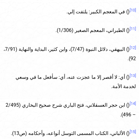
[10]
() في المعجم الكبير: يلتفت إلي.
[11]
() الطبراني، المعجم الصغير (1/306).
[12]
() البيهقي، دلائل النبوة (7/47)، وابن كثير، البداية والنهاية (7/91،
92).
[13]
() أي: لا أقصر إلا ما عجزت عنه، أي: سأفعل ما في وسعي
لخدمة الأمة.
[14]
() ابن حجر العسقلاني، فتح الباري شرح صحيح البخاري (2/495
– 496).
[15]
() الألباني، الكتاب المسمى التوسل أنواعه، وأحكامه (ص13).