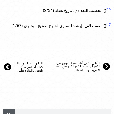
[16]
() الخطيب البغدادي، تاريخ بغداد (2/34).
[17]
() القسطلاني، إرشاد الساري لشرح صحيح البخاري (1/67).
الألباني يدعي أنه يشترط للوقوع في
الألباني يعد النبي ضالا
الكفر أن يعتقد الكافر الكفر في قلبه
كما يعد المتوسلين
لا مجرد قوله بلسانه:
بالأنبياء والأولياء ضالين: