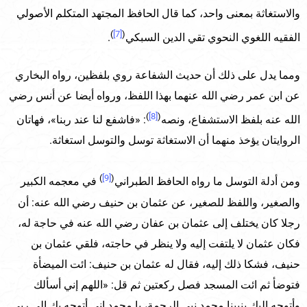
والاستغاثة بمعنى واحد، كما قال الحافظ المجتهد المتكلم الأصولي
)
[7]
(
الفقيه اللغوي النحوي تقي الدين السبكي
.
ومما يدل على ذلك أن حديث الشفاعة روي بلفظين، رواه البخاري
عن ابن عمر رضي الله عنهما بهذا اللفظ، ورواه أيضا عن أنس رضي
)
[8]
(
الله عنه بلفظ الاستشفاع، ونصه
: «فاشفع لنا عند ربنا»، فهاتان
الروايتان يؤخذ منهما أن الاستغاثة توسل والتوسل استغاثة.
)
[9]
(
ومن أدلة التوسل ما رواه الحافظ الطبراني
في معجمه الكبير
والصغير، واللفظ للصغير، عن عثمان بن حنيف رضي الله عنه: أن
رجلا كان يختلف إلى عثمان بن عفان رضي الله عنه في حاجة له،
فكان عثمان لا يلتفت إليه ولا ينظر في حاجته، فلقي عثمان بن
حنيف، فشكا ذلك إليه، فقال له عثمان بن حنيف: ائت الميضأة
فتوضأ ثم ائت المسجد فصل ركعتين ثم قل: «اللهم إني أسألك
وأتوجه إليك بنبينا محمد نبي الرحمة، يا محمد إني أتوجه بك إلى ربي