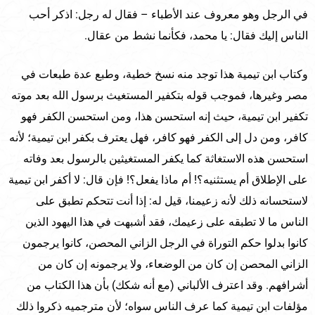
في الرجل وهو معروف عند الأطباء – فقال له رجل: اذكر أحب
الناس إليك فقال: يا محمد، فكأنما نشط من عقال.
وكتاب ابن تيمية هذا توجد منه نسخ خطية، وطبع عدة طبعات في
مصر وغيرها، فموجب قوله بتكفير المستغيث برسول الله بعد موته
تكفير ابن تيمية، حيث إنه استحسن هذا، ومن استحسن الكفر فهو
كافر، ومن دل إلى الكفر فهو كافر، فهل يعترف بكفر ابن تيمية؛ لأنه
استحسن هذه الاستغاثة كما يكفر المستغيثين بالرسول بعد وفاته
على الإطلاق أم يستثنيه؟! أم ماذا يفعل؟! فإن قال: لا أكفر ابن تيمية
لاستحسانه ذلك لأنه زعيمنا، قيل له: إذا أنت تتحكم تطبق على
الناس ما لا تطبقه على زعيمك، فقد أشبهت في هذا اليهود الذين
كانوا بدلوا حكم التوراة في الرجل الزاني المحصن، كانوا يرجمون
الزاني المحصن إن كان من الوضعاء، ولا يرجمونه إن كان من
أشرافهم. وقد اعترف الألباني (مع أنه شكك) بأن هذا الكتاب من
مؤلفات ابن تيمية كما عرف الناس سواه؛ لأن مترجميه ذكروا ذلك