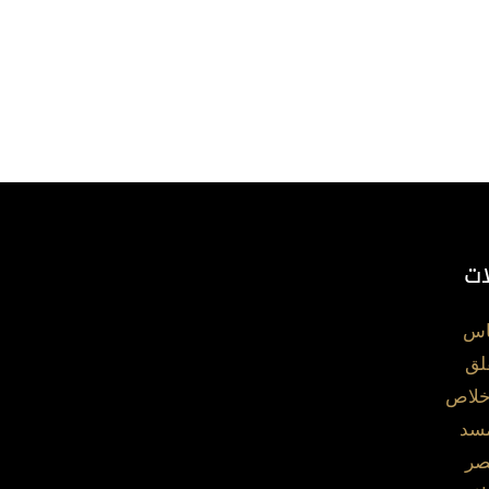
ات
اس
لق
خلاص
مسد
صر