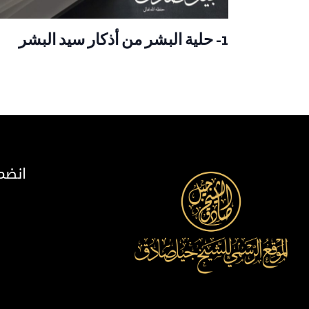
1- حلية البشر من أذكار سيد البشر
انضم