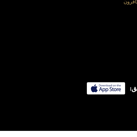
افرون
ق: