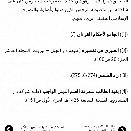
الثابتة وإجماع الأمة، وهو دين جديد اتبعه رجب ديب ومن كان على
شاكلته من متصوفة الرجس الذين ضلوا وأضلوا، والتصوف
الإسلامي الحقيقي بريء منهم.
([1])
الجامع لأحكام القرءان
(/).
([2])
الطبري في تفسيره
(طبعة دار الجيل – بيروت، المجلد العاشر
الجزء 20 ص100).
([3])
زاد المسير
(6/274، 275).
([4])
بغية الطالب لمعرفة العلم الديني الواجب
(طبع شركة دار
المشاريع، الطبعة السابعة 1426هـ الجزء الأول ص151).
{إنك لا تهدي من أحببت
{ما كان محمد أبا أحد من رجالكم
ولكن الله يهدي من