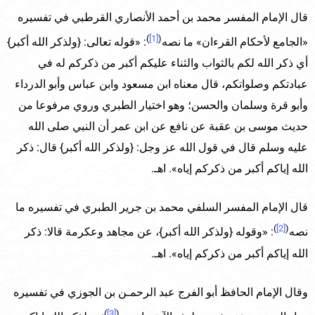
قال الإمام المفسر محمد بن أحمد الأنصاري القرطبي في تفسيره
)
[1]
(
«الجامع لأحكام القرءان» ما نصه
: «قوله تعالى: {ولذكر الله أكبر}
أي ذكر الله لكم بالثواب والثناء عليكم أكبر من ذكركم له في
عبادتكم وصلواتكم، قال معناه ابن مسعود وابن عباس وأبو الدرداء
وأبو قرة وسلمان والحسن؛ وهو اختيار الطبري وروي مرفوعا من
حديث موسى بن عقبة عن نافع عن ابن عمر أن النبي صلى الله
عليه وسلم قال في قول الله عز وجل: {ولذكر الله أكبر} قال: ذكر
الله إياكم أكبر من ذكركم إياه». اهـ.
قال الإمام المفسر السلفي محمد بن جرير الطبري في تفسيره ما
)
[2]
(
نصه
: «وقوله {ولذكر الله أكبر}، عن مجاهد وعكرمة قالا: ذكر
الله إياكم أكبر من ذكركم إياه». اهـ.
وقال الإمام الحافظ أبو الفرج عبد الرحمـن بن الجوزي في تفسيره
)
[3]
(