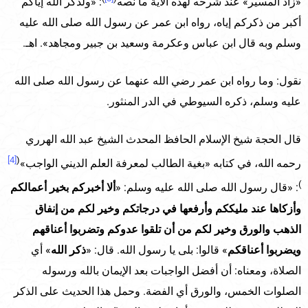
«زاد المسير» عند شرحه لهذه الآية ما نصه
: «ولذكر الله إياكم
أكبر من ذكركم إياه، رواه ابن عمر عن رسول الله صلى الله عليه
وسلم وبه قال ابن عباس وعكرمة وسعيد بن جبير ومجاهد». اهـ.
نقول: وما رواه ابن عمر رضي الله عنهما عن رسول الله صلى الله
عليه وسلم، ذكره السيوطي في الدر المنثور.
قال الحجة شيخ الإسلام الحافظ المحدث الشيخ عبد الله الهرري
[4]
(
رحمه الله، في كتابه «بغية الطالب لمعرفة العلم الديني الواجب»
)
: «قال رسول الله صلى الله عليه وسلم: «
ألا أخبركم بخير أعمالكم
وأزكاها عند مليككم وأرفعها في درجاتكم وخير لكم من إنفاق
الذهب والورق وخير لكم من أن تلقوا عدوكم وتضربوا أعناقهم
ويضربوا أعناقكم
» قالوا: بلى يا رسول الله. قال: «
ذكر الله
» أي
الصلاة، ومعناه: أن أفضل الواجبات بعد الإيمان بالله ورسوله
الصلوات الخمس، والورق أي الفضة. وحمل هذا الحديث على الذكر