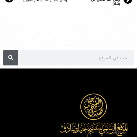
ولكن رسول الله وخاتم النبيين}
يشاء}