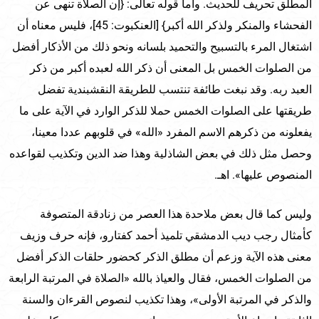
المطلق تحريف للحديث. وأما قوله تعالى: {إن الصلاة تنهى عن
الفحشاء والمنكر ولذكر الله أكبر} [العنكبوت: 45]، فليس معناه أن
اشتغال المرء بالتسبيح والتحميد بلسانه ونحو ذلك من الأذكار أفضل
من الصلوات الخمس بل المعنى أن ذكر الله لعبده أكبر من ذكر
العبد ربه. وقد نبغت طائفة تنتسب للطريقة النقشبندية تفضل
طريقتها على الصلوات الخمس حملا للذكر الوارد في الآية على ما
يفعلونه من ذكرهم الاسم المفرد «الله» في قلوبهم عددا معينا،
وحصل مثل ذلك في بعض الشاذلية وهذا ضد الدين وتكذيب لقواعده
المنصوص عليها». اهـ.
وليس كما قال بعض ملاحدة هذا العصر من زنادقة المتصوفة
كأمثال رجب ديب الدمشقي تلميذ أحمد كفتارو، فإنه حرف وزيف
معنى هذه الآية وزعم أن مطلق الذكر كحضور حلقات الذكر أفضل
من الصلوات الخمس، فقال والعياذ بالله «الصلاة في المرتبة الرابعة
والذكر في المرتبة الأولى»، وهذا تكذيب لنصوص القرءان والسنة