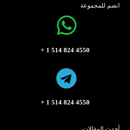
انضم للمجموعة
4550 824 514 1 +
4550 824 514 1 +
أحدث المقالات