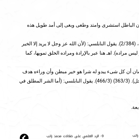
بلسي: لو أن الباطل استشرى وامتد وطغى وبغى إلى أمد طويل هذه
(5) أسماء الله الحسنى، النابلسي، (2/384). يقول النابلسي: (لأن الله عز وجل لا يريد إلا الخير
يس مراده). اهـ هنا عبر بالإرادة ومراده الخلق تمويها، كما
درك الإنسان أن كل شىء يبدو له شرا هو خير مبطن وأن وراءه هدف
كبير لذابت نفسه محبة لله عز وجل). (363/3) (466/3). يقول النابلسي: (أما الشر المطلق في
بعة.
راتب
9- الرد العلمي على ضلالات محمد راتب