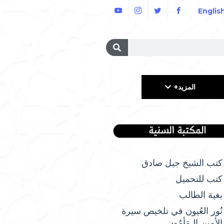
Englis
المزيد+
كتب الشيخ جيل صادق
كتب للتحميل
بغية الطالب
نُور العُيون في تلخيص سيرة
الأمِين الـمَأمُونِ