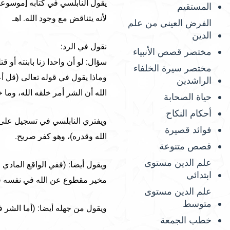
المستقيم
لأنه يتناقض مع وجود الله. اهـ
الفرض العيني من علم
الدين
نقول في الرد:
مختصر قصص الأنبياء
سؤال: لو أن واحدا زنا بابنته أو 
مختصر سيرة الخلفاء
الراشدين
الله أن الشر أمر خلقه الله، وما
حياة الصحابة
أحكام النكاح
ويفتري النابلسي في تسجيل على ا
فوائد قصيرة
الله وقدره)، وهو كفر صريح.
قصص متنوعة
علم الدين مستوى
ويقول أيضا: (ففي الواقع المادي
ابتدائي
مخير مقطوع عن الله في نفسه ف
علم الدين مستوى
متوسط
ويقول من جهله أيضا: (أما الشر في
خطب الجمعة