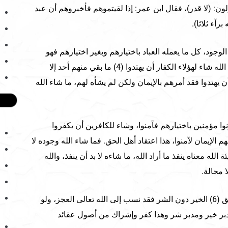
ون: (لا قدر)، فقال ابن عمر: إذا لقيتموهم فأخبروهم أن عبد
رآء ثلاثا).
وجود، كل ما يعمله العباد باختيارهم وبغير اختيارهم فهو
بمشيئة الله تعالى يكون، فلو كان الله شاء لهؤلاء الكفار أن يهتدوا (4) ما بقي منهم أحد إلا
أن يهتدوا فقد أمرهم بالإيمان ولكن لم يشأه لهم، ما شاء الله
وا مؤمنين باختيارهم فآمنوا، وشاء للكافرين أن يكفروا
 الإيمان لآمنوا، هذا اعتقاد أهل الحق. فما شاء الله وجوده لا
 الله معناه ينفذ ما أراد الله، ما شاءه لا بد أن ينفذ، والله
 محالة.
فمن ينسب إلى الله تعالى (5) خلق (6) الخير دون الشر فقد نسب إلى الله تعالى العجز، ولو
دبر خير ومدبر شر وهذا كفر وإشراك من أصول عقائد