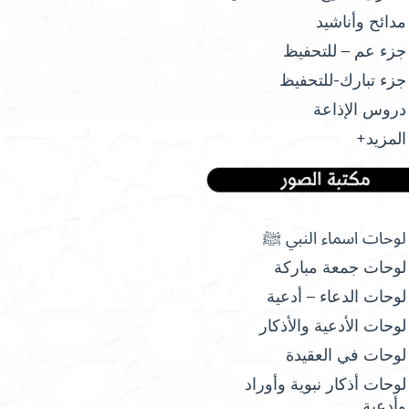
مدائح وأناشيد
جزء عم – للتحفيظ
جزء تبارك-للتحفيظ
دروس الإذاعة
المزيد+
لوحات اسماء النبي ﷺ
لوحات جمعة مباركة
لوحات الدعاء – أدعية
لوحات الأدعية والأذكار
لوحات في العقيدة
لوحات أذكار نبوية وأوراد
وأدعية