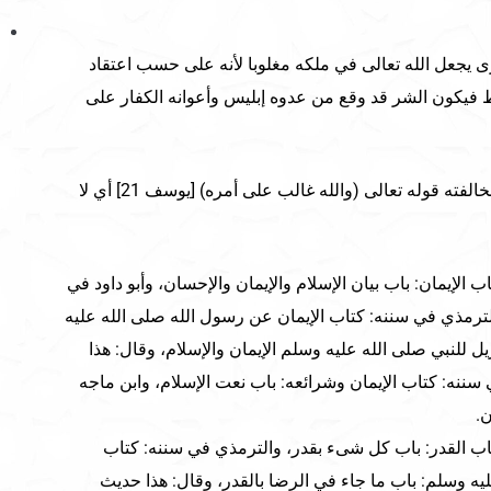
ى يجعل الله تعالى في ملكه مغلوبا لأنه على حسب اعتقاد
فقط فيكون الشر قد وقع من عدوه إبليس وأعوانه الكفار على
فمن يعتقد هذا الرأي فهو هالك لمخالفته قوله تعالى (والله غالب على أمره) [يوسف 21] أي لا
 الإيمان: باب بيان الإسلام والإيمان والإحسان، وأبو داود في
لترمذي في سننه: كتاب الإيمان عن رسول الله صلى الله عليه
للنبي صلى الله عليه وسلم الإيمان والإسلام، وقال: هذا
نه: كتاب الإيمان وشرائعه: باب نعت الإسلام، وابن ماجه
ن.
اب القدر: باب كل شىء بقدر، والترمذي في سننه: كتاب
يه وسلم: باب ما جاء في الرضا بالقدر، وقال: هذا حديث