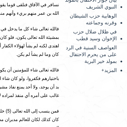
بيان جواز الاحتفال بالمولد
نسافر في الآفاق فنلقى قوما يقول
النبوي الشريف
الله بن عمر منهم بريء وأنهم منه ب
الوهابية حزب الشيطان
وقرنه وجماعته
فالله تعالى شاء كل ما يدخل في ال
في ظلال ضلال حزب
الإخوان وسيد قطب
اهتدى لكنه لم يشأ لهؤلاء الكفار 
العواصف السنية في الرد
على من يحرم الاحتفال
كان وما لم يشأ لم يكن.
بمولد خير البرية
فالله تعالى شاء للمؤمنين أن يكون
المزيد+
باختيارهم فكفروا، ولو كان شاء لهم
بد أن يوجد، ولا أحد يمنع نفاذ مشيئة
غالب على أمره أي منفذ لمراده لا
كان كذلك لكان للعالم مدبران م