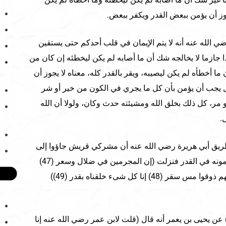
يجوز أن يؤمن ببعض القدر ويكفر ببعض.
ي الله عنه أنه لا يتم الإيمان في قلب أحدكم حتى يستقين
ا جازما لا يخالجه شك أن ما أصابه لم يكن ليخطئه إن كان من
ما أخطأه لم يكن ليصيبه، ويقر بالقدر كله، معناه لا يجوز أن
 يجب أن يؤمن بأن كل ما يجري في الكون من خير أو شر
مر، كل ذلك بخلق الله ومشيئته حدث وكان، ولولا أن الله
.
 والترمذي (2) من طريق أبي هريرة رضي الله عنه أن مشركي قريش جاؤوا إلى
النبي صلى الله عليه وسلم يخاصمونه في القدر فنزلت (إن المجرمين في ضلال وسعر (47)
يوم يسحبون في النار على وجوههم ذوقوا مس سقر (48) إنا كل شىء خلقناه بقدر (49))
روى الإمام أحمد في مسنده (3) عن يحيى بن يعمر أنه قال (قلت لابن عمر رضي الله عنه إنا