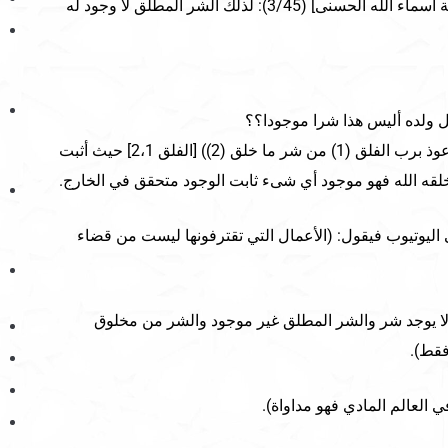
يقول النابلسي في كتابه [موسوعة أسماء الله الحسنى] (3/45): لذلك الشر المطلق لا وجود له
قتل ولده أليس هذا شرا موجودا؟؟
وماذا يقول في قوله تعالى (قل أعوذ برب الفلق (1) من شر ما خلق (2)) [الفلق 2،1] حيث أثبت
 خلقه الله فهو موجود أي شىء ثابت الوجود متحقق في الخارج.
ليوتيوب فيقول: (الأعمال التي تقترفونها ليست من قضاء
 لا يوجد شر والشر المطلق غير موجود والشر من مخلوق
قط).
 العالم المادي فهو مداواة).