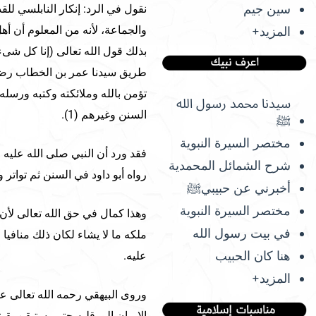
سين جيم
نقول في الرد: إنكار النابلسي لل
والجماعة، لأنه من المعلوم أن أ
المزيد+
طريق سيدنا عمر بن الخطاب رضي ا
تؤمن بالله وملائكته وكتبه ورسل
سيدنا محمد رسول الله
السنن وغيرهم (1).
ﷺ
مختصر السيرة النبوية
فقد ورد أن النبي صلى الله عليه 
شرح الشمائل المحمدية
رواه أبو داود في السنن ثم تواتر 
أخبرني عن حبيبيﷺ
مختصر السيرة النبوية
وهذا كمال في حق الله تعالى لأن 
في بيت رسول الله
ملكه ما لا يشاء لكان ذلك منافيا 
هنا كان الحبيب
عليه.
المزيد+
وروى البيهقي رحمه الله تعالى ع
الإيمان إلى قلبه حتى يستيقن يقي