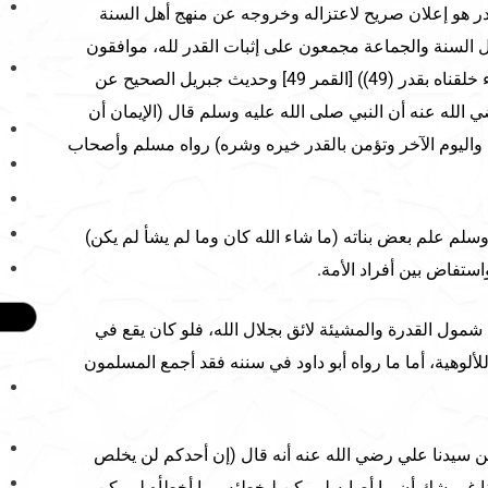
قدر هو إعلان صريح لاعتزاله وخروجه عن منهج أهل السنة
هل السنة والجماعة مجمعون على إثبات القدر لله، موافقون
بذلك قول الله تعالى (إنا كل شىء خلقناه بقدر (49)) [القمر 49] وحديث جبريل الصحيح عن
لله عنه أن النبي صلى الله عليه وسلم قال (الإيمان أن
ه واليوم الآخر وتؤمن بالقدر خيره وشره) رواه مسلم وأصحاب
وسلم علم بعض بناته (ما شاء الله كان وما لم يشأ لم يكن)
واستفاض بين أفراد الأمة.
شمول القدرة والمشيئة لائق بجلال الله، فلو كان يقع في
للألوهية، أما ما رواه أبو داود في سننه فقد أجمع المسلمون
ن سيدنا علي رضي الله عنه أنه قال (إن أحدكم لن يخلص
نا غير شك أن ما أصابه لم يكن ليخطئه وما أخطأه لم يكن