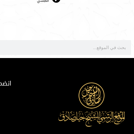
النابلسي
انضم