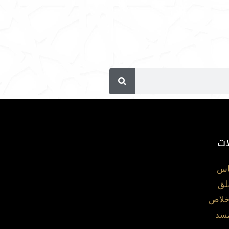
ات
اس
لق
خلاص
مسد