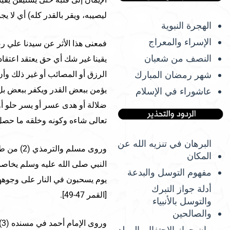
ليصيبه، ويقر بالقدر كله) أي لا 
الهجرة النبوية
الإسراء والمعراج
فمعنى هذا الأثر عن سيدنا علي رض
النصف من شعبان
يقينا غير شك أي حق يعتقد اعتقاد
شهر رمضان المبارك
الرزق أو المصائب أو غير ذلك وأن 
يؤمن ببعض القدر ويكفر ببعض بل
عاشوراء في الإسلام
ضلالة أو هدى عسر أو يسر حلو أو 
تعالى شاءه وكونه وخلقه ما حصل
البرهان في تنزيه الله عن
وروى مسلم
المكان
مفهوم التوسل والبدعة
أدلة جواز التبرك
[القمر 47-49].
والتوسل بالأنبياء
والصالحين
و