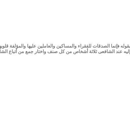
 بقوله ﴿إنما الصدقات للفقراء والمساكين والعاملين عليها والمؤلفة قل
دفع إليه عند الشافعى ثلاثة أشخاص من كل صنف واختار جمع من أتباع ال