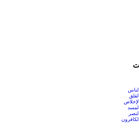
ت
لناس
لفلق
لإخلاص
لمسد
لنصر
لكافرون