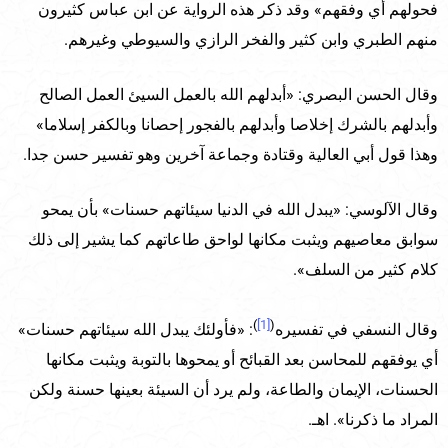
فحولهم أي وفقهم» وقد ذكر هذه الرواية عن ابن عباس كثيرون
منهم الطبري وابن كثير والفخر الرازي والسيوطي وغيرهم.
وقال الحسن البصري: «أبدلهم الله بالعمل السيئ العمل الصالح
وأبدلهم بالشرك إخلاصا وأبدلهم بالفجور إحصانا وبالكفر إسلاما»
وهذا قول أبي العالية وقتادة وجماعة آخرين وهو تفسير حسن جدا.
وقال الآلوسي: «يبدل الله في الدنيا سيئاتهم حسنات» بأن يمحو
سوابق معاصيهم ويثبت مكانها لواحق طاعاتهم كما يشير إلى ذلك
كلام كثير من السلف».
)
[1]
(
وقال النسفي في تفسيره
: «فأولئك يبدل الله سيئاتهم حسنات»
أي يوفقهم للمحاسن بعد القبائح أو يمحوها بالتوبة ويثبت مكانها
الحسنات، الإيمان والطاعة، ولم يرد أن السيئة بعينها حسنة ولكن
المراد ما ذكرنا». اهـ.