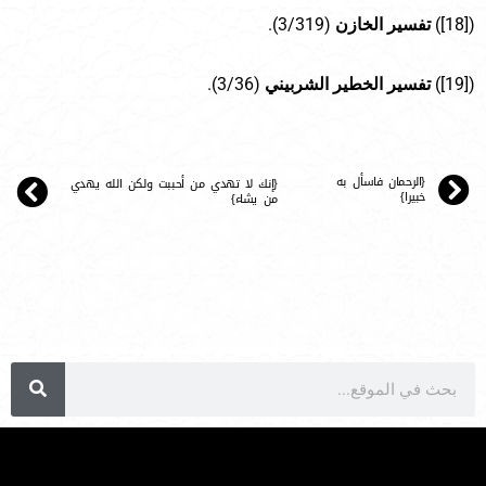
([18])
تفسير الخازن
(3/319).
([19])
تفسير الخطير الشربيني
(3/36).
{الرحمان فاسأل به
{إنك لا تهدي من أحببت ولكن الله يهدي
خبيرا}
من يشاء}