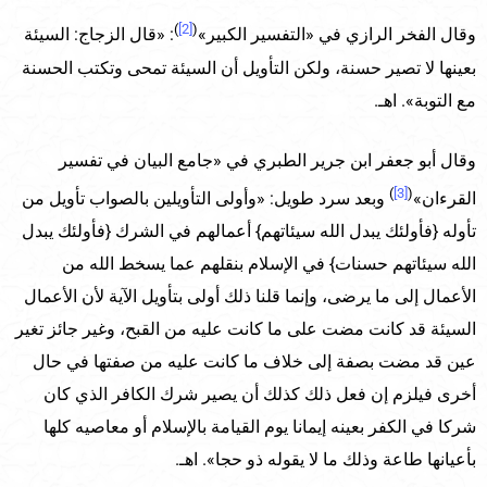
)
[2]
(
وقال الفخر الرازي في «التفسير الكبير»
: «قال الزجاج: السيئة
بعينها لا تصير حسنة، ولكن التأويل أن السيئة تمحى وتكتب الحسنة
مع التوبة». اهـ.
وقال أبو جعفر ابن جرير الطبري في «جامع البيان في تفسير
)
[3]
(
القرءان»
وبعد سرد طويل: «وأولى التأويلين بالصواب تأويل من
تأوله {فأولئك يبدل الله سيئاتهم} أعمالهم في الشرك {فأولئك يبدل
الله سيئاتهم حسنات} في الإسلام بنقلهم عما يسخط الله من
الأعمال إلى ما يرضى، وإنما قلنا ذلك أولى بتأويل الآية لأن الأعمال
السيئة قد كانت مضت على ما كانت عليه من القبح، وغير جائز تغير
عين قد مضت بصفة إلى خلاف ما كانت عليه من صفتها في حال
أخرى فيلزم إن فعل ذلك كذلك أن يصير شرك الكافر الذي كان
شركا في الكفر بعينه إيمانا يوم القيامة بالإسلام أو معاصيه كلها
بأعيانها طاعة وذلك ما لا يقوله ذو حجا». اهـ.