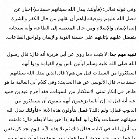
وفي قوله تعالى: {فأولئك يبدل الله سيئاتهم حسنات} إخبار عن
فضل الله عليهم وتوفيقه إياهم أن نقلهم من حال الكفر والشرك
إلى الإيمان والإسلام ومن حال المعصية إلى الطاعة، وأنه سبحانه
يتفضل عليهم بإثابتهم على حسنة التوبة والإيمان ولواحق الطاعات.
تنبيه مهم جدا
: لا يثبت «ما روي عن أبي هريرة أنه قال: قال رسول
الله صلى الله عليه وسلم ليأتين ناس يوم القيامة ودوا أنهم
استكثروا من السيئات قيل من هم؟ قال الذين يبدل الله سيئاتهم
حسنات». قال الآلوسي عن هذا الحديث: وفي كلام أبي العالية ما هو
ظاهر في إنكار تمني الاستكثار من السيئات، فقد أخرج عبد بن حميد
عنه أنه قيل له: إن أناسا يزعمون أنهم يتمنون أن يستكثروا من
الذنوب فقال: ولم ذلك؟ فقيل يتأولون هذه الآية: «فأولئك يبدل الله
سيئاتهم حسنات» وكان أبو العالية إذا أخبر بما لا يعلم قال: ءامنت
بما أنزل الله في كتابه، فقال ذلك ثم تلا هذه الآية: {يوم تجد كل نفس
ما عملت من خير محضرا وما عملت من سوء تود لو أن بينها وبينه