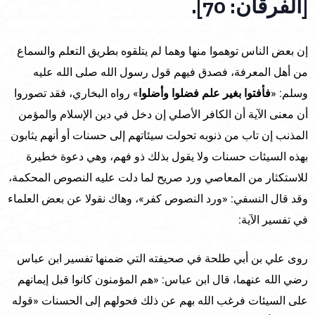
[الفرقان: 70].
إن بعض الناس توهموا منها وهما لم يتلقوه بطريق التعلم والسماع
من أهل المعرفة، فصدق فيهم قول رسول الله صلى الله عليه
وسلم: «
فأفتوا بغير علم فضلوا وأضلوا
» رواه البخاري، فقد تصوروا
أن معنى الآية أن الكافر الأصلي إن دخل في دين الإسلام والمؤمن
المذنب إن تاب من ذنوبه تحولت سيئاتهم إلى حسنات أو أنهم يثابون
بهذه السيئات حسنات ولا يقول بذلك ذو فهم، وهي دعوة خطيرة
للاستكثار من المعاصي ورد صريح لما دلت عليه النصوص المحكمة،
وقد قال النسفي: «ورد النصوص كفر»، وهاك نقولا عن بعض العلماء
في تفسير الآية:
روى علي بن أبي طلحة في صحيفته التي ضمنها تفسير ابن عباس
رضي الله عنهما، قال ابن عباس: «هم المؤمنون كانوا قبل إيمانهم
على السيئات فرغب الله بهم عن ذلك فحولهم إلى الحسنات «قوله