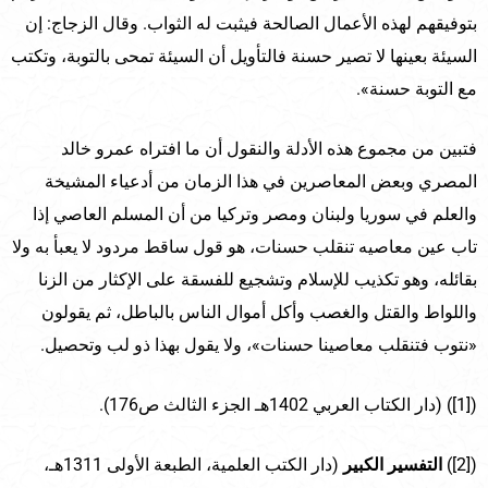
بتوفيقهم لهذه الأعمال الصالحة فيثبت له الثواب. وقال الزجاج: إن
السيئة بعينها لا تصير حسنة فالتأويل أن السيئة تمحى بالتوبة، وتكتب
مع التوبة حسنة».
فتبين من مجموع هذه الأدلة والنقول أن ما افتراه عمرو خالد
المصري وبعض المعاصرين في هذا الزمان من أدعياء المشيخة
والعلم في سوريا ولبنان ومصر وتركيا من أن المسلم العاصي إذا
تاب عين معاصيه تنقلب حسنات، هو قول ساقط مردود لا يعبأ به ولا
بقائله، وهو تكذيب للإسلام وتشجيع للفسقة على الإكثار من الزنا
واللواط والقتل والغصب وأكل أموال الناس بالباطل، ثم يقولون
«نتوب فتنقلب معاصينا حسنات»، ولا يقول بهذا ذو لب وتحصيل.
([1]) (دار الكتاب العربي 1402هـ الجزء الثالث ص176).
([2])
التفسير الكبير
(دار الكتب العلمية، الطبعة الأولى 1311هـ،