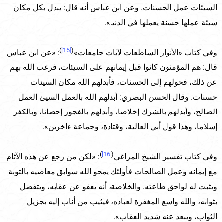
السيئات عمل الحسنات. وعن ابن عباس أنه قال: يبدل بكل مكان
سيئة عملها حسنة يعملها في الدنيا».
)
[15]
(
وفي كتاب «الأنوار الساطعات لآيات جامعات»
: «عن ابن عباس
قال: هم المؤمنون كانوا قبل إيمانهم على السيئات، فرغب الله بهم
عن ذلك، فحولهم إلى الحسنات، فأبدلهم الله مكان السيئات
حسنات. وقال الحسن البصري: أبدلهم الله بالعمل السيئ العمل
الصالح، وأبدلهم بالشرك إخلاصا، وأبدلهم بالفجور إحصانا، وبالكفر
إسلاما، وهذا قول أبي العالية، وقتادة، وجماعة ءاخرين».
)
[16]
(
وفي كتاب تفسير الشيخ المراغي
: «لكن من رجع عن هذه الآثام
مع إيمانه وعمل الصالحات فأولئك يمحو الله سوابق معاصيه بالتوبة
ويثبت له لواحق طاعته. والخلاصة، أنه يعفو عن عقابه، ويتفضل
بثوابه، والله واسع المغفرة لعباده، فيثيب من أناب إليه بجزيل
الثواب، ويبعد عنه شديد العقاب».