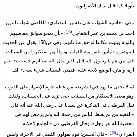
تأويلا كما قال بذلك الأصوليون.
وفي «حاشية الشهاب على تفسير البيضاوي» للقاضي شهاب الدين
)
[4]
(
أحمد بن محمد بن عمر الخفاجي
: «بأن يمحو سوابق معاصيهم
بالتوبة ويثبت مكانها لواحق طاعاتهم. وفي ص158 يقول عن الحديث
الموضوع «ليأتين ناس يوم القيامة ودوا أنهم استكثروا من السيئات
قيل من هم يا رسول الله قال الذين بدل الله سيئاتهم حسنات»: «لم
أره، وأمارة الوضع لائحة عليه، فتمني السيئات شيء سيئ». اهـ.
ثم لا يخفى ما ورد في الشريعة من عظم جرم الإصرار على الذنوب
وهو معنى الاستكثار من السيئات حتى تزيد على الحسنات، ولذلك
نقل القرطبي في التذكرة عن سيدنا علي رضي الله عنه أنه قال
«الفقيه من لم يقنط الناس من رحمة الله ولم يرخص لهم في
معصية الله عز وجل». وقال القرطبي في «الجامع لأحكام
)
[5]
(
القرءان»
: «قال الحسن: قوم يقولون التبديل في الآخرة، وليس