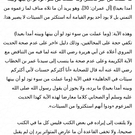
أمدا بعيدا} [آل عمران: 30]، وهو يريد أن ما تلاه مناف لما زعموه من
التمني بل لا يود أحد يوم القيامة أنه استكثر من السيئات لا يصير هذا.
وهذه الآية: {وما عملت من سوء تود لو أن بينها وبينه أمدا بعيدا}
تكفي حجة على المخالفين، وذلك دليل ءاخر على عدم صحة الحديث
المروي أعلاه عن أبي هريرة رضي الله عنه لما فيه من التناقض مع
الآية الكريمة وعلى عدم صحة ما ينسب إلى سيدنا عمر بن الخطاب
رضي الله عنه أنه قال للصحابة «أنا أكثركم حسنات لأني أكثركم
سيئات في الجاهلية» ففي الآية {وما عملت من سوء تود لو أن بينها
وبينه أمدا بعيدا} ما يرده، ولا يجوز أن يقول رسول الله صلى الله
عليه وسلم أو الصحابي كلاما معارضا لهذه الآية كهذا الحديث
المزعوم «ودوا أنهم استكثروا من السيئات».
ولا يلتفت إلى إيراده في بعض الكتب فليس كل ما في الكتب
صحيحا، ولا تخفى القاعدة أن ما عارض المتواتر يرد إن لم يقبل