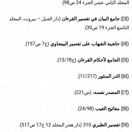
المجلد الثاني عشر الجزء 24 ص98).
([3])
جامع البيان في تفسير القرءان
(دار الجيل – بيروت، المجلد
التاسع الجزء 19 ص30).
([4])
حاشية الشهاب على تفسير البيضاوي
(ج7 ص157).
([5])
الجامع لأحكام القرءان
(ج13/78).
([6])
الدر المنثور
(11/217).
([7])
المصدر نفسه،
(ص221).
([8])
مفاتيح الغيب
(24/98).
([9])
تفسير الطبري
310 (دار هجر المجلد 12 ج17 ص517).