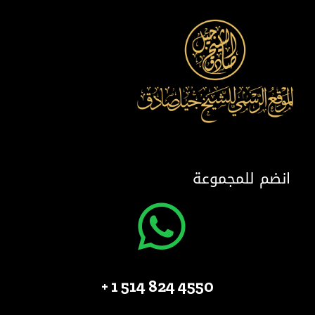
انضم للمجموعة
4550 824 514 1 +