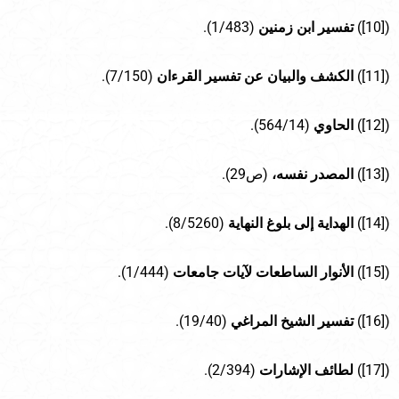
([10])
تفسير ابن زمنين
(1/483).
([11])
الكشف والبيان عن تفسير القرءان
(7/150).
([12])
الحاوي
(564/14).
([13])
المصدر نفسه،
(ص29).
([14])
الهداية إلى بلوغ النهاية
(8/5260).
([15])
الأنوار الساطعات لآيات جامعات
(1/444).
([16])
تفسير الشيخ المراغي
(19/40).
([17])
لطائف الإشارات
(2/394).