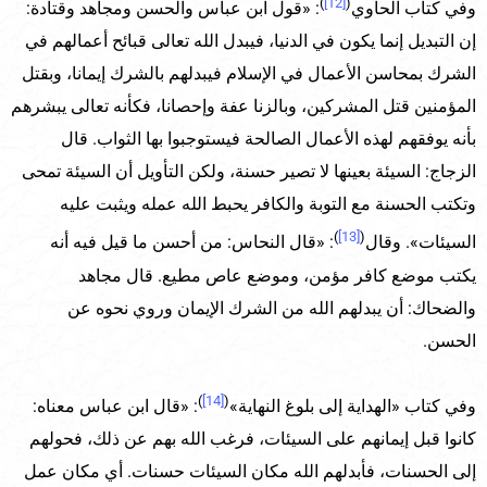
)
[12]
(
وفي كتاب الحاوي
: «قول ابن عباس والحسن ومجاهد وقتادة:
إن التبديل إنما يكون في الدنيا، فيبدل الله تعالى قبائح أعمالهم في
الشرك بمحاسن الأعمال في الإسلام فيبدلهم بالشرك إيمانا، وبقتل
المؤمنين قتل المشركين، وبالزنا عفة وإحصانا، فكأنه تعالى يبشرهم
بأنه يوفقهم لهذه الأعمال الصالحة فيستوجبوا بها الثواب. قال
الزجاج: السيئة بعينها لا تصير حسنة، ولكن التأويل أن السيئة تمحى
وتكتب الحسنة مع التوبة والكافر يحبط الله عمله ويثبت عليه
)
[13]
(
السيئات». وقال
: «قال النحاس: من أحسن ما قيل فيه أنه
يكتب موضع كافر مؤمن، وموضع عاص مطيع. قال مجاهد
والضحاك: أن يبدلهم الله من الشرك الإيمان وروي نحوه عن
الحسن.
)
[14]
(
وفي كتاب «الهداية إلى بلوغ النهاية»
: «قال ابن عباس معناه:
كانوا قبل إيمانهم على السيئات، فرغب الله بهم عن ذلك، فحولهم
إلى الحسنات، فأبدلهم الله مكان السيئات حسنات. أي مكان عمل