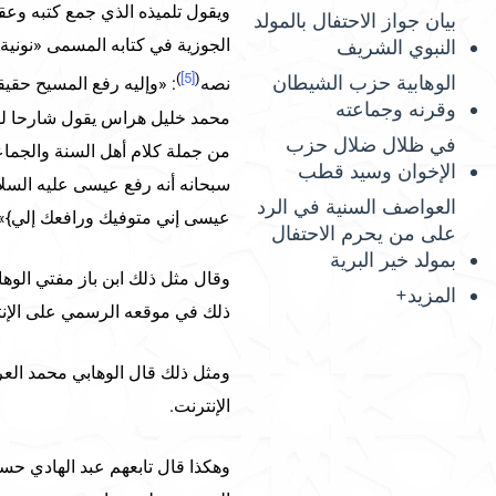
ويقول تلميذه الذي جمع كتبه وعقيد
بيان جواز الاحتفال بالمولد
الجوزية في كتابه المسمى «نونية
النبوي الشريف
)
[5]
(
الوهابية حزب الشيطان
نصه
: «وإليه رفع المسيح حقي
وقرنه وجماعته
محمد خليل هراس يقول شارحا لهذا 
في ظلال ضلال حزب
من جملة كلام أهل السنة والجماع
الإخوان وسيد قطب
سبحانه أنه رفع عيسى عليه السلام 
العواصف السنية في الرد
عيسى إني متوفيك ورافعك إلي}» ا
على من يحرم الاحتفال
بمولد خير البرية
وقال مثل ذلك ابن باز مفتي الوهاب
المزيد+
ذلك في موقعه الرسمي على الإنت
ومثل ذلك قال الوهابي محمد الع
الإنترنت.
وهكذا قال تابعهم عبد الهادي حس