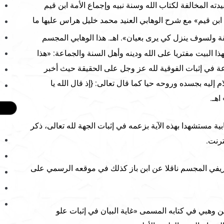
ته المخالفة لكتاب الله وسنة نبيه وإجماع الأمة ابن قيم
 ابن قيم» مع شرح الوهابي العنيد محمد خليل هراس عليها ما
قة ولسوف ينزل كي يرى بعيان». اهـ. هذا الوهابي المجسم
البيت مفتريا على الله ودينه وأهل السنة والجماعة: «هذا
ة في إثبات الفوقية لله عز وجل على الحقيقة حيث أخبر
إليه بجسده وروحه حيا كما قال تعالى: {إذ قال الله يا
هـ.
ية مستشهدا بهذه الآية بزعمه في إثبات الجهة لله تعالى، ذكر
رنت.
ريفي المجسم ناقلا عن ابن باز كذلك في موقعه الرسمي على
ن وهبي في كتابه المسمى «غاية البيان في إثبات علو