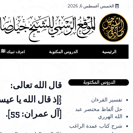
الخميس أغسطس 6, 2026
الرئيسية
الدروس المكتوبة
اعرف نبيك ﷺ
قال الله تعالى:
{إذ قال الله يا ع
تفسير القرءان
حل ألفاظ مختصر عبد
[آل عمران: 55].
الله الهرري
شرح كتاب عمدة الراغب