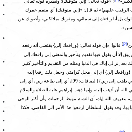
كبير»
: «قوله تعالى: {إني متوفيك}: ونظيره قوله تعالى
ت الرقيب عليهم}» ثم قال: «{إني متوفيك} أي متمم عمرك
تلوك بل أنا رافعك إلى سمائي، ومقربك بملائكتي، وأصونك عن
حسن».
)
[2]
(
ن
قالوا: «إن قوله تعالى: {ورافعك إلي} يقتضي أنه رفعه
 يبق إلا أن يقول فيها تقديم وتأخير والمعنى إني رافعك إلي
عد إنزالي إياك في الدنيا ومثله من التقديم والتأخير كثير
: {ورافعك إلي} أي إلى محل كرامتي وجعل ذلك رفعا إليه
للتفخيم والتعظيم، ومثله قوله {إني ذاهب إلى ربي} [الصافات: 99]، أي إلى طاعة ربي، أي إلى
لله أن أذهب إليه، وإنما ذهب إبراهيم عليه الصلاة والسلام
، بتعريف الله إياه، أن الشام مهبط الرحمات وأن أكثر الوحي
وا بها، وقد يقول السلطان ارفعوا هذا الأمر إلى القاضي، فكذا