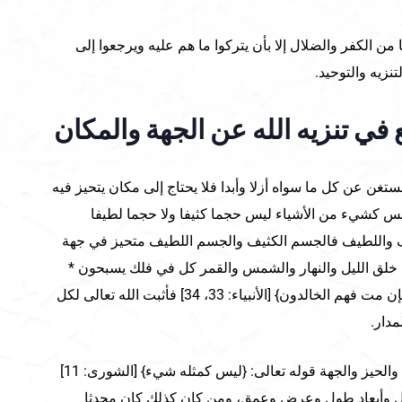
 من الكفر والضلال إلا بأن يتركوا ما هم عليه ويرجعوا إلى
زيه والتوحيد.
 في تنزيه الله عن الجهة والمكان
ستغن عن كل ما سواه أزلا وأبدا فلا يحتاج إلى مكان يتحيز فيه
ليس كشيء من الأشياء ليس حجما كثيفا ولا حجما لطيفا
 واللطيف فالجسم الكثيف والجسم اللطيف متحيز في جهة
ي خلق الليل والنهار والشمس والقمر كل في فلك يسبحون *
وما جعلنا لبشر من قبلك الخلد أفإن مت فهم الخالدون} [الأنبياء: 33، 34] فأثبت الله تعالى لكل
مدار.
ويكفي في تنزيه الله عن الـمكان والحيز والجهة قوله تعالى: {ليس كمثله شيء} [الشورى: 11]
مثال وأبعاد طول وعرض وعمق، ومن كان كذلك كان محدثا