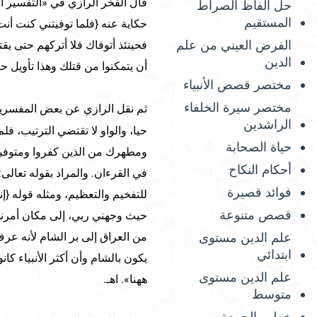
قال الفخر الرازي في «التفسير ال
حل ألفاظ الصراط
المستقيم
حكاية عنه {فلما توفيتني كنت أن
الفرض العيني من علم
فحينئذ أتوفاك فلا أتركهم حتى يق
الدين
أن يتمكنوا من قتلك وهذا تأويل 
مختصر قصص الأنبياء
مختصر سيرة الخلفاء
ثم نقل الرازي عن بعض المفسري
الراشدين
حيا، والواو لا تقتضي الترتيب، فلم
حياة الصحابة
ومطهرك من الذين كفروا ومتوفيك ب
أحكام النكاح
في القرءان. والمراد بقوله تعالى
فوائد قصيرة
قصص متنوعة
حيث وجهني ربي، إلى مكان أمرني ا
علم الدين مستوى
من العراق إلى بر الشام لأنه عرف
ابتدائي
يكون بالشام وأن أكثر الأنبياء كان
علم الدين مستوى
ههنا». اهـ.
متوسط
خطب الجمعة