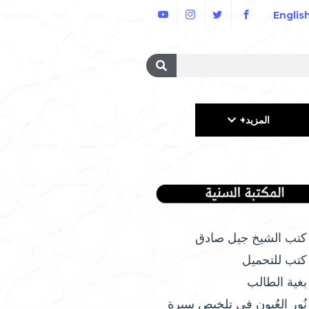
Englis
المزيد+
كتب الشيخ جيل صادق
كتب للتحميل
بغية الطالب
نُور العُيون في تلخيص سيرة