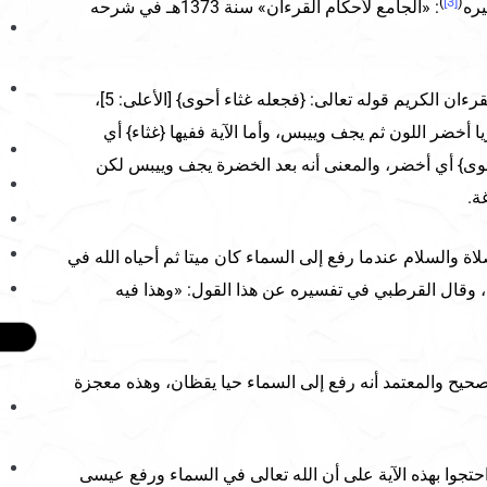
)
[3]
(
ره
: «الجامع لأحكام القرءان» سنة 1373هـ في شرحه
ومن أمثلة التقديم والتأخير في القرءان الكريم قوله تعالى: {فجعله غثاء أحوى} [الأعلى: 5]،
 أخضر اللون ثم يجف وييبس، وأما الآية ففيها {غثاء} أي
أحوى} أي أخضر، والمعنى أنه بعد الخضرة يجف وييبس لكن
ة.
 والسلام عندما رفع إلى السماء كان ميتا ثم أحياه الله في
 وقال القرطبي في تفسيره عن هذا القول: «وهذا فيه
صحيح والمعتمد أنه رفع إلى السماء حيا يقظان، وهذه معجزة
تجوا بهذه الآية على أن الله تعالى في السماء ورفع عيسى