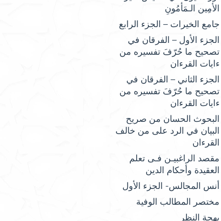
الأمِين الـمَأمُونِ
جامع الخيرات – الجزء الرابع
الجزء الأول – الفرقان في
تصحيح ما حُرّفَ تفسيره من
ءايات القرءان
الجزء الثاني – الفرقان في
تصحيح ما حُرّفَ تفسيره من
ءايات القرءان
البحوث الحسان من صريح
البيان في الرد على من خالف
القرءان
مقصد الراغبيـن فـى تعلم
العقيدة وأحكام الدين
أنس المجالس- الجزء الأول
مختصر المطالب الوفية
بهجة النظر