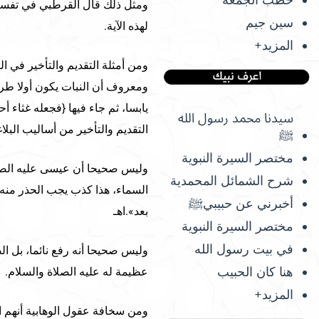
ومثل ذلك قال القرطبي في تفسي
سين جيم
لهذه الآية.
المزيد+
ومعروف أن النبات يكون أولا طريا
يابسا، ثم جاء فيها {فجعله غثاء 
سيدنا محمد رسول الله
التقديم والتأخير من أساليب البلاغ
ﷺ
مختصر السيرة النبوية
وليس صحيحا أن عيسى عليه الصلاة
شرح الشمائل المحمدية
السماء، هذا كذب يجب الحذر منه،
أخبرني عن حبيبيﷺ
بعد».اهـ
مختصر السيرة النبوية
في بيت رسول الله
وليس صحيحا أنه رفع نائما، بل ال
هنا كان الحبيب
عظيمة له عليه الصلاة والسلام.
المزيد+
ومن سخافة عقول الوهابية أنهم اح