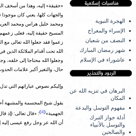
«حقيقة» إليه، وهذا من أسخف الس
والجهات كلها، يعني كان موجودا قب
الهجرة النبوية
ومحمد خليل هراس ومحمد العريفي 
الإسراء والمعراج
المسيح حقيقة إليه، فعلى زعمهم 
النصف من شعبان
زعموا فقد جعلوا الله تعالى مع ا
شهر رمضان المبارك
الله تحت أقدام الملائكة الذين في
عاشوراء في الإسلام
وجعلوا الله محتاجا إلى خلقه، وجع
حال، والتغير أكبر علامات الحدوث،
وإليكم نصوص عباراتهم التي تدل
البرهان في تنزيه الله عن
المكان
يقول شيخ المجسمة والمشبهة أحمد
مفهوم التوسل والبدعة
)
[4]
(
الجهمية»
: «قال تعالى: {إذ ق
أدلة جواز التبرك
أن الله عز وجل رفع عيسى إليه إل
والتوسل بالأنبياء
والصالحين