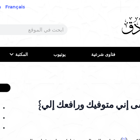
h
Français
فتاوى شرعية
يوتيوب
المكتبة
يسى إني متوفيك ورافعك إلي}
)
[1]
(