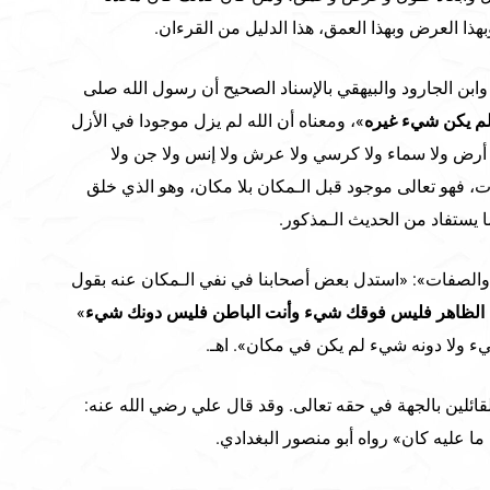
هذا العرض وبهذا العمق، هذا الدليل من القرءان.
وابن الجارود والبيهقي بالإسناد الصحيح أن رسول الله صلى
لم يكن شيء غيره
»، ومعناه أن الله لم يزل موجودا في الأزل
ا أرض ولا سماء ولا كرسي ولا عرش ولا إنس ولا جن ولا
ات، فهو تعالى موجود قبل الـمكان بلا مكان، وهو الذي خلق
ا يستفاد من الحديث الـمذكور.
 والصفات»: «استدل بعض أصحابنا في نفي الـمكان عنه بقول
 الظاهر فليس فوقك شيء وأنت الباطن فليس دونك شيء
»
ء ولا دونه شيء لم يكن في مكان». اهـ.
لقائلين بالجهة في حقه تعالى. وقد قال علي رضي الله عنه:
ما عليه كان» رواه أبو منصور البغدادي.