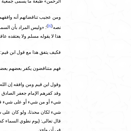
الرحمن» طبعة ما يسمى جمعية الس
ومن عجيب تناقضاتهم أنه وافقهم 
)
[6]
(
نصه
: «وليس المراد بأن السم
هذا لا يقوله مسلم ولا يعتقده عاقل
فكيف يتفق هذا مع قول ابن قيم: «
فهم متناقضون يكفر بعضهم بعضا
وقول ابن قيم ومن وافقه إن الله 
وقد كفرهم الإمام جعفر الصادق ع
شيء أو من شيء أو على شيء فقد
شيء لكان محدثا، ولو كان على ش
قال تعالى: {يوم نطوي السماء ك
في آن واحد.