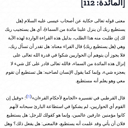
[المائدة: 112]
معنى قوله تعالى حكاية عن أصحاب عيسى عليه السلام {هل
يستطيع ربك أن ينزل علينا مائدة من السماء}، أي هل يستجيب ربك
لك إن طلبت منه هذا الطلب، بدليل هذه القراءة الواردة لهذه الآية
وهي {هل يستطيع ربك} قال الفراء معناه: هل تقدر أن تسأل ربك،
فلا يجوز أن يتوهم أن الحواريين شكوا في قدرة الله تعالى على
إنزال هذه المائدة من السماء، فالله تعالى قادر على كل شيء لا
يعجزه شيء، وإنما كما يقول الإنسان لصاحبه: هل تستطيع أن تقوم
معي وهو يعلم أنه مستطيع.
)
[1]
(
قال القرطبي في تفسيره «الجامع لأحكام القرءان»
: «وقيل إن
القوم أي الحواريين، لم يشكوا في استطاعة البارئ سبحانه لأنهم
كانوا مؤمنين عارفين عالمين، وإنما هو كقولك للرجل: هل يستطيع
فلان أن يأتي وقد علمت أنه يستطيع، فالمعنى: هل يفعل ذلك؟ وهل