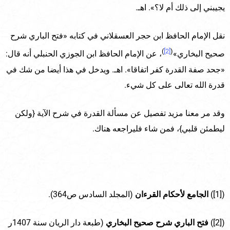
يجيبني إلى ذلك أم لا؟». اهـ.
نقل الإمام الحافظ ابن حجر العسقلاني في كتابه «فتح الباري شرح
)
[2]
(
صحيح البخاري»
، عن الإمام الحافظ ابن الجوزي الحنبلي أنه قال:
«جحد صفة القدرة كفر اتفاقا». اهـ. ويدخل في هذا أيضا من شك في
قدرة الله تعالى على كل شيء.
وقد مر معنا مزيد تفصيل عن مسألة القدرة في شرح الآية {ولكن
ليطمئن قلبي}، فمن شاء فليراجعه هناك.
([1])
الجامع لأحكام القرءان
(المجلد السادس ص364).
([2])
فتح الباري شرح صحيح البخاري
(طبعة دار الريان سنة 1407ر