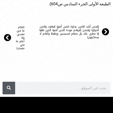
الطبعة الأولى الجزء السادس ص604).
{لتجدن أشد الناس عداوة للذين آمنوا اليهود والذين
{تعلم
أشركوا ولتجدن أقربهم مودة للذين آمنوا الذين قالوا
ما في
إنا نصارى ذلك بأن منهم قسيسين ورهبانا وأنهم لا
نفسي
يستكبرون}
ولا
أعلم ما
في
نفسك}