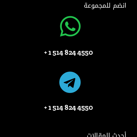
انضم للمجموعة
4550 824 514 1 +
4550 824 514 1 +
أحدث المقالات