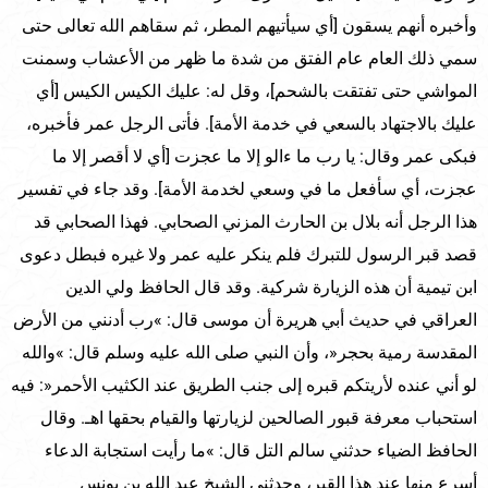
وأخبره أنهم يسقون [أي سيأتيهم المطر، ثم سقاهم الله تعالى حتى
سمي ذلك العام عام الفتق من شدة ما ظهر من الأعشاب وسمنت
المواشي حتى تفتقت بالشحم]، وقل له: عليك الكيس الكيس [أي
عليك بالاجتهاد بالسعي في خدمة الأمة]. فأتى الرجل عمر فأخبره،
فبكى عمر وقال: يا رب ما ءالو إلا ما عجزت [أي لا أقصر إلا ما
عجزت، أي سأفعل ما في وسعي لخدمة الأمة]. وقد جاء في تفسير
هذا الرجل أنه بلال بن الحارث المزني الصحابي. فهذا الصحابي قد
قصد قبر الرسول للتبرك فلم ينكر عليه عمر ولا غيره فبطل دعوى
ابن تيمية أن هذه الزيارة شركية. وقد قال الحافظ ولي الدين
العراقي في حديث أبي هريرة أن موسى قال: »رب أدنني من الأرض
المقدسة رمية بحجر«، وأن النبي صلى الله عليه وسلم قال: »والله
لو أني عنده لأريتكم قبره إلى جنب الطريق عند الكثيب الأحمر«: فيه
استحباب معرفة قبور الصالحين لزيارتها والقيام بحقها اهـ. وقال
الحافظ الضياء حدثني سالم التل قال: »ما رأيت استجابة الدعاء
أسرع منها عند هذا القبر، وحدثني الشيخ عبد الله بن يونس