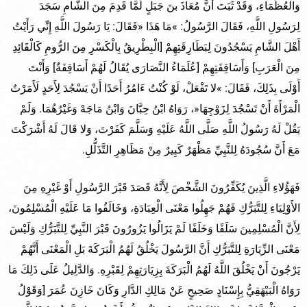
وَالْعُظَمَاءِ، وَقَدْ ثَبَتَ أَنَّ مُعَاذَ بنَ جَبَلٍ لَمَّا قَدِمَ مِنَ الشَّامِ سَجَدَ
لِرَسُولِ اللَّهِ، فَقَالَ الرَّسُولُ: »مَا هَذَا «فَقَالَ: يَا رَسُولَ اللَّهِ إِنِّي رَأَيْتُ
أَهْلَ الشَّامِ يَسْجُدُونَ لِبَطَارِقَتِهِمْ [الْبِطْرِيقُ بِالْكَسْرِ مِنَ الرُّومِ كَالْقَائِدِ
مِنَ الْعَرَبِ] وَأَسَاقِفَتِهِمْ [عُلَمَاءُ النَّصَارَى يُقَالُ لَهُمْ أَسَاقِفَةٌ] وَأَنْتَ
أَوْلَى بِذَلِكَ، فَقَالَ: »لا تَفْعَلْ، لَوْ كُنْتُ ءَامُرُ أَحَدًا أَنْ يَسْجُدَ لِأَحَدٍ لَأَمَرْتُ
الْمَرْأَةَ أَنْ تَسْجُدَ لِزَوْجِهَا«، رَوَاهُ ابْنُ حِبَّانَ وَابْنُ مَاجَهْ وَغَيْرُهُمَا. وَلَمْ
يَقُلْ لَهُ رَسُولُ اللَّهِ صَلَّى اللَّهُ عَلَيْهِ وَسَلَّمَ كَفَرْتَ، وَلا قَالَ لَهُ أَشْرَكْتَ
مَعَ أَنَّ سُجُودَهُ لِلنَّبِيِّ مَظْهَرٌ كَبِيرٌ مِنْ مَظَاهِرِ التَّذَلُّلِ.
فَهَؤُلاءِ الَّذِينَ يُكَفِّرُونَ الشَّخْصَ لِأَنَّهُ قَصَدَ قَبْرَ الرَّسُولِ أَوْ غَيْرِهِ مِنَ
الأَوْلِيَاءِ لِلتَّبَرُّكِ فَهُمْ جَهِلُوا مَعْنَى الْعِبَادَةِ، وَخَالَفُوا مَا عَلَيْهِ الْمُسْلِمُونَ،
لِأَنَّ الْمُسْلِمِينَ سَلَفًا وَخَلَفًا لَمْ يَزَالُوا يَزُورُونَ قَبْرَ النَّبِيِّ لِلتَّبَرُّكِ وَلَيْسَ
مَعْنَى الزِّيَارَةِ لِلتَّبَرُّكِ أَنَّ الرَّسُولَ يَخْلُقُ لَهُمُ الْبَرَكَةَ بَلِ الْمَعْنَى أَنَّهُمْ
يَرْجُونَ أَنْ يَخْلُقَ اللَّهُ لَهُمُ الْبَرَكَةَ بِزِيَارَتِهِمْ لِقَبْرِهِ. وَالدَّلِيلُ عَلَى ذَلِكَ مَا
رَوَاهُ الْبَيْهَقِيُّ بِإِسْنَادٍ صَحِيحٍ عَنْ مَالِكِ الدَّارِ وَكَانَ خَازِنَ عُمَرَ [وَقَوْلُ