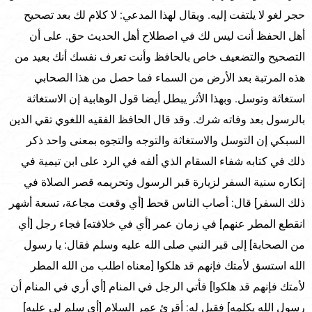
حجر لغو لا يلتفت إليه. ويقال لهذا المدعي: لا كلام لك بعد تصحيح
أهل الحفظ أنت ليس لك في اصطلاح أهل الحديث حق. على أن
التصحيح والتضعيف خاص بالحافظ وأنت تعرف نفسك أنك بعيد من
هذه المرتبة بعد الأرض من السماء فما حصل من هذا الصحابي
استغاثة وتوسل. وبهذا الأثر يبطل أيضا قول الوهابية إن الاستغاثة
بالرسول بعد وفاته شرك. وقد قال الحافظ الفقيه اللغوي تقي الدين
السبكي إن التوسل والاستغاثة والتوجه والتجوه بمعنى واحد ذكر
ذلك في كتابه شفاء السقام الذي ألفه في الرد على ابن تيمية في
إنكاره سنية السفر لزيارة قبر الرسول وتحريمه قصر الصلاة في
ذلك السفر] قال: أصاب الناس قحط [أي وقعت مجاعة، تسعة أشهر
انقطع المطر عنهم] في زمان عمر [أي في خلافته] فجاء رجل [أي
من الصحابة] إلى قبر النبي صلى الله عليه وسلم فقال: يا رسول
الله استسق لأمتك فإنهم قد هلكوا [معناه اطلب من الله المطر
لأمتك فإنهم قد هلكوا] فأتي الرجل في المنام [أي أري في المنام أن
رسول الله يكلمه] فقيل له: أقرئ عمر السلام [أي سلم لي عليه]