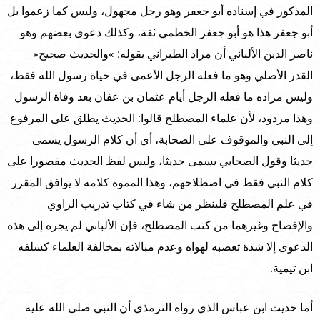
المذكور في إسناده أبو جعفر وهو رجل مجهول، وليس كما زعموا بل
أبو جعفر هذا هو أبو جعفر الخطمي ثقة، وكذلك دعوى بعضهم وهو
ناصر الدين الألباني أن مراد الطبراني بقوله: »والحديث صحيح«
القدر الأصلي وهو ما فعله الرجل الأعمى في حياة رسول الله فقط،
وليس مراده ما فعله الرجل أيام عثمان بن عفان بعد وفاة الرسول
وهذا مردود، لأن علماء المصطلح قالوا: الحديث يطلق على المرفوع
إلى النبي والموقوف على الصحابة، أي أن كلام الرسول يسمى
حديثا وقول الصحابي يسمى حديثا، وليس لفظ الحديث مقصورا على
كلام النبي فقط في اصطلاحهم، وهذا المموه كلامه لا يوافق المقرر
في علم المصطلح فلينظر من شاء في كتاب تدريب الراوي
والإفصاح وغيرهما من كتب المصطلح، فإن الألباني لم يجره إلى هذه
الدعوى إلا شدة تعصبه لهواه وعدم مبالاته بمخالفة العلماء كسلفه
ابن تيمية.
أما حديث ابن عباس الذي رواه الترمذي أن النبي صلى الله عليه