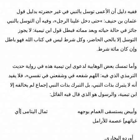
ففيه دليل أن الأعمى توسل بالنبي في غير حضرته بدليل قول
عثمان بن حنيف: »حتى دخل علينا الرجل«، وفيه أن التوسل بالنبي
جائز في حالة حياته وبعد مماته فبطل قول ابن تيمية: لا يجوز
التوسل إلا بالحي الحاضر، وكل شرط ليس في كتاب الله فهو باطل
وإن كان مائة شرط.
وأما تمسك بعض الوهابية لدعوى ابن تيمية هذه في رواية حديث
الترمذي الذي فيه: اللهم شفعه في وشفعني في نفسي«، فلا يفيد
أنه لا يتبرك بذات النبي، بل التبرك بذات النبي إجماع لم يخالفه إلا
ابن تيمية، والرسول هو الذي قال فيه القائل:
وأبيض يستسقى الغمام بوجهه ثمال اليتامى [أي
غياثهم] عصمة للأرامل
أورده البخاري.