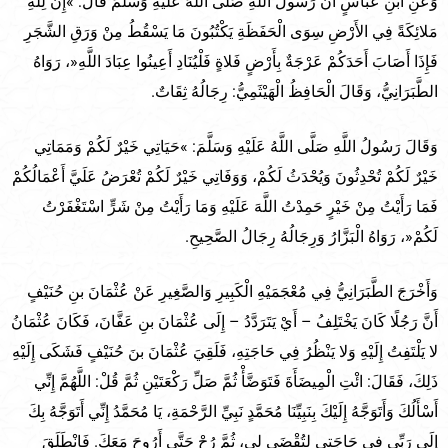
وَعَنِ ابْنِ عَبَّاسٍ أَنَّ رَسُولَ اللَّهِ صَلَّى اللَّهُ عَلَيْهِ وَسَلَّمَ قَالَ: »إِنَّ لِلَّهِ
مَلائِكَةً فِي الأَرْضِ سِوَى الْحَفَظَةِ يَكْتُبُونَ مَا يَسْقُطُ مِنْ وَرَقِ الشَّجَرِ
فَإِذَا أَصَابَ أَحَدَكُمْ عَرْجَةٌ بِأَرْضٍ فَلاةٍ فَلْيُنَادِ أَعِينُوا عِبَادَ اللَّهِ«، رَوَاهُ
الطَّبَرَانِيُّ، وَقَالَ الْحَافِظُ الْهَيْثَمِيُّ: رِجَالُهُ ثِقَاتٌ.
وَقَالَ رَسُولُ اللَّهِ صَلَّى اللَّهُ عَلَيْهِ وَسَلَّمَ: »حَيَاتِي خَيْرٌ لَكُمْ وَمَمَاتِي
خَيْرٌ لَكُمْ تُحْدِثُونَ وَيُحْدَثُ لَكُمْ، وَوَفَاتِي خَيْرٌ لَكُمْ تُعْرَضُ عَلَيَّ أَعْمَالُكُمْ
فَمَا رَأَيْتُ مِنْ خَيْرٍ حَمِدْتُ اللَّهَ عَلَيْهِ وَمَا رَأَيْتُ مِنْ شَرٍّ اسْتَغْفَرْتُ
لَكُمْ«، رَوَاهُ الْبَزَّارُ وَرِجَالُهُ رِجَالُ الصَّحِيحِ.
وَأَخْرَجَ الطَّبَرَانِيُّ فِي مُعْجَمَيْهِ الْكَبِيرِ وَالصَّغِيرِ عَنْ عُثْمَانَ بنِ حُنَيْفٍ
أَنَّ رَجُلًا كَانَ يَخْتَلِفُ – أَيْ يَتَرَدَّدُ – إِلَى عُثْمَانَ بنِ عَفَّانَ، فَكَانَ عُثْمَانُ
لا يَلْتَفِتُ إِلَيْهِ وَلا يَنْظُرُ فِي حَاجَتِهِ، فَلَقِيَ عُثْمَانَ بنَ حُنَيْفٍ فَشَكَى إِلَيْهِ
ذَلِكَ، فَقَالَ: ائْتِ الْمِيضَأَةَ فَتَوَضَّأْ ثُمَّ صَلِّ رَكْعَتَيْنِ ثُمَّ قُلْ: اللَّهُمَّ إِنِّي
أَسْأَلُكَ وَأَتَوَجَّهُ إِلَيْكَ بِنَبِيِّنَا مُحَمَّدٍ نَبِيِّ الرَّحْمَةِ، يَا مُحَمَّدُ إِنِّي أَتَوَجَّهُ بِكَ
إِلَى رَبِّي فِي حَاجَتِي لِتُقْضَى لِي، ثُمَّ رُحْ حَتَّى أَرُوحَ مَعَكَ. فَانْطَلَقَ