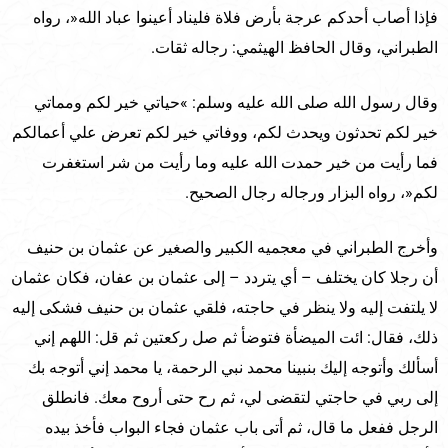
فإذا أصاب أحدكم عرجة بأرض فلاة فليناد أعينوا عباد الله«، رواه
الطبراني، وقال الحافظ الهيثمي: رجاله ثقات.
وقال رسول الله صلى الله عليه وسلم: »حياتي خير لكم ومماتي
خير لكم تحدثون ويحدث لكم، ووفاتي خير لكم تعرض علي أعمالكم
فما رأيت من خير حمدت الله عليه وما رأيت من شر استغفرت
لكم«، رواه البزار ورجاله رجال الصحيح.
وأخرج الطبراني في معجميه الكبير والصغير عن عثمان بن حنيف
أن رجلا كان يختلف – أي يتردد – إلى عثمان بن عفان، فكان عثمان
لا يلتفت إليه ولا ينظر في حاجته، فلقي عثمان بن حنيف فشكى إليه
ذلك، فقال: ائت الميضأة فتوضأ ثم صل ركعتين ثم قل: اللهم إني
أسألك وأتوجه إليك بنبينا محمد نبي الرحمة، يا محمد إني أتوجه بك
إلى ربي في حاجتي لتقضى لي، ثم رح حتى أروح معك. فانطلق
الرجل ففعل ما قال، ثم أتى باب عثمان فجاء البواب فأخذ بيده