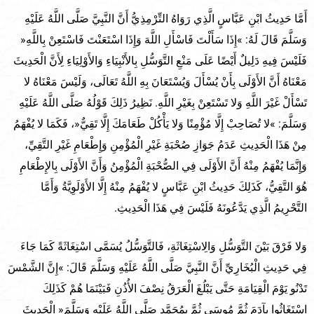
أَمَّا حَدِيثُ ابْنِ عَبَّاسٍ الَّذِي رَوَاهُ التِّرْمِذِيُّ أَنَّ النَّبِيَّ صَلَّى اللَّهُ عَلَيْهِ
وَسَلَّمَ قَالَ لَهُ: »إِذَا سَأَلْتَ فَاسْأَلِ اللَّهَ وَإِذَا اسْتَعَنْتَ فَاسْتَعِنْ بِاللَّهِ«
فَلَيْسَ فِيهِ دَلِيلٌ أَيْضًا عَلَى مَنْعِ التَّوَسُّلِ بِالأَنْبِيَاءِ وَالأَوْلِيَاءِ لِأَنَّ الْحَدِيثَ
مَعْنَاهُ أَنَّ الأَوْلَى بِأَنْ يُسْأَلَ وَيُسْتَعَانَ بِهِ اللَّهُ تَعَالَى، وَلَيْسَ مَعْنَاهُ لا
تَسْأَلْ غَيْرَ اللَّهِ وَلا تَسْتَعِنْ بِغَيْرِ اللَّهِ. نَظِيرُ ذَلِكَ قَوْلُهُ صَلَّى اللَّهُ عَلَيْهِ
وَسَلَّمَ: »لا تُصَاحِبْ إِلَّا مُؤْمِنًا وَلا يَأْكُلْ طَعَامَكَ إِلَّا تَقِيٌّ«، فَكَمَا لا يُفْهَمُ
مِنْ هَذَا الْحَدِيثِ عَدَمُ جَوَازِ صُحْبَةِ غَيْرِ الْمُؤْمِنِ وَإِطْعَامِ غَيْرِ التَّقِيِّ،
وَإِنَّمَا يُفْهَمُ مِنْهُ أَنَّ الأَوْلَى فِي الصُّحْبَةِ الْمُؤْمِنُ وَأَنَّ الأَوْلَى بِالإِطْعَامِ
هُوَ التَّقِيُّ، كَذَلِكَ حَدِيثُ ابْنِ عَبَّاسٍ لا يُفْهَمُ مِنْهُ إِلَّا الأَوْلَوِيَّةُ وَأَمَّا
التَّحْرِيمُ الَّذِي يَدَّعُونَهُ فَلَيْسَ فِي هَذَا الْحَدِيثِ.
وَلا فَرْقَ بَيْنَ التَّوَسُّلِ وَالِاسْتِغَاثَةِ، فَالتَّوَسُّلُ يُسَمَّى اسْتِغَاثَةً كَمَا جَاءَ
فِي حَدِيثِ الْبُخَارِيِّ أَنَّ النَّبِيَّ صَلَّى اللَّهُ عَلَيْهِ وَسَلَّمَ قَالَ: »إِنَّ الشَّمْسَ
تَدْنُو يَوْمَ الْقِيَامَةِ حَتَّى يَبْلُغَ الْعَرَقُ نِصْفَ الأُذُنِ فَبَيْنَمَا هُمْ كَذَلِكَ
اسْتَغَاثُوا بِآدَمَ ثُمَّ مُوسَى ثُمَّ بِمُحَمَّدٍ صَلَّى اللَّهُ عَلَيْهِ وَسَلَّمَ« الْحَدِيثَ