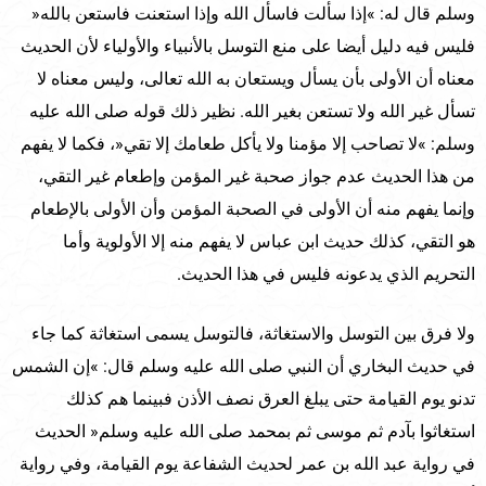
وسلم قال له: »إذا سألت فاسأل الله وإذا استعنت فاستعن بالله«
فليس فيه دليل أيضا على منع التوسل بالأنبياء والأولياء لأن الحديث
معناه أن الأولى بأن يسأل ويستعان به الله تعالى، وليس معناه لا
تسأل غير الله ولا تستعن بغير الله. نظير ذلك قوله صلى الله عليه
وسلم: »لا تصاحب إلا مؤمنا ولا يأكل طعامك إلا تقي«، فكما لا يفهم
من هذا الحديث عدم جواز صحبة غير المؤمن وإطعام غير التقي،
وإنما يفهم منه أن الأولى في الصحبة المؤمن وأن الأولى بالإطعام
هو التقي، كذلك حديث ابن عباس لا يفهم منه إلا الأولوية وأما
التحريم الذي يدعونه فليس في هذا الحديث.
ولا فرق بين التوسل والاستغاثة، فالتوسل يسمى استغاثة كما جاء
في حديث البخاري أن النبي صلى الله عليه وسلم قال: »إن الشمس
تدنو يوم القيامة حتى يبلغ العرق نصف الأذن فبينما هم كذلك
استغاثوا بآدم ثم موسى ثم بمحمد صلى الله عليه وسلم« الحديث
في رواية عبد الله بن عمر لحديث الشفاعة يوم القيامة، وفي رواية