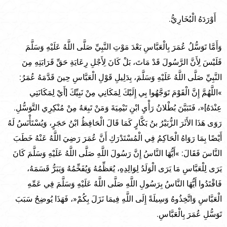
أَوْرَدَهُ الْبُخَارِيُّ.
وَأَمَّا تَوَسُّلُ عُمَرَ بِالْعَبَّاسِ بَعْدَ مَوْتِ النَّبِيِّ صَلَّى اللَّهُ عَلَيْهِ وَسَلَّمَ
فَلَيْسَ لِأَنَّ الرَّسُولَ قَدْ مَاتَ، بَلْ كَانَ لِأَجْلِ رِعَايَةِ حَقِّ قَرَابَتِهِ مِنَ
النَّبِيِّ صَلَّى اللَّهُ عَلَيْهِ وَسَلَّمَ، بِدَلِيلِ قَوْلِ الْعَبَّاسِ حِينَ قَدَّمَهُ عُمَرُ:
»اللَّهُمَّ إِنَّ الْقَوْمَ تَوَجَّهُوا بِي إِلَيْكَ لِمَكَانِي مِنْ نَبِيِّكَ [أَيْ لِمَكَانَتِي
عِنْدَهُ]«، فَتَبَيَّنَ بُطْلانُ رَأْيِ ابْنِ تَيْمِيَةَ وَمَنْ تَبِعَهُ مِنْ مُنْكِرِي التَّوَسُّلِ.
رَوَى هَذَا الأَثَرَ الزُّبَيْرُ بنُ بَكَّارٍ كَمَا قَالَ الْحَافِظُ ابْنُ حَجَرٍ، وَيُسْتَأْنَسُ لَهُ
أَيْضًا بِمَا رَوَاهُ الْحَاكِمُ فِي الْمُسْتَدْرَكِ أَنَّ عُمَرَ رَضِيَ اللَّهُ عَنْهُ خَطَبَ
النَّاسَ فَقَالَ: »أَيُّهَا النَّاسُ إِنَّ رَسُولَ اللَّهِ صَلَّى اللَّهُ عَلَيْهِ وَسَلَّمَ كَانَ
يَرَى لِلْعَبَّاسِ مَا يَرَى الْوَلَدُ لِوَالِدِهِ، يُعَظِّمُهُ وَيُفَخِّمُهُ وَيَبَرُّ قَسَمَهُ،
فَاقْتَدُوا أَيُّهَا النَّاسُ بِرَسُولِ اللَّهِ صَلَّى اللَّهُ عَلَيْهِ وَسَلَّمَ فِي عَمِّهِ
الْعَبَّاسِ وَاتَّخِذُوهُ وَسِيلَةً إِلَى اللَّهِ فِيمَا نَزَلَ بِكُمْ«، فَهَذَا يُوضِحُ سَبَبَ
تَوَسُّلِ عُمَرَ بِالْعَبَّاسِ.