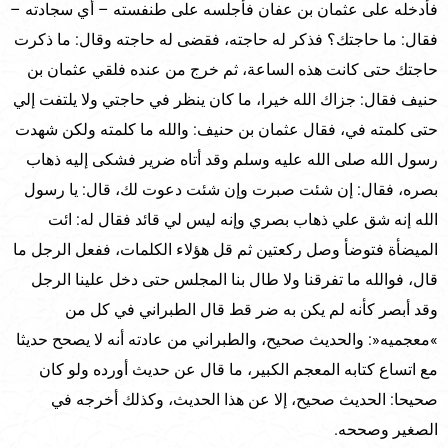
فأدخله على عثمان بن عفان فأجلسه على طنفسته – أي سجادته –
فقال: ما حاجتك؟ فذكر له حاجته، فقضى له حاجته وقال: ما ذكرت
حاجتك حتى كانت هذه الساعة، ثم خرج من عنده فلقي عثمان بن
حنيف فقال: جزاك الله خيرا، ما كان ينظر في حاجتي ولا يلتفت إلي
حتى كلمته في، فقال عثمان بن حنيف: والله ما كلمته ولكن شهدت
رسول الله صلى الله عليه وسلم وقد أتاه ضرير فشكى إليه ذهاب
بصره، فقال: إن شئت صبرت وإن شئت دعوت لك، قال: يا رسول
الله إنه شق علي ذهاب بصري وإنه ليس لي قائد فقال له: ائت
الميضأة فتوضأ وصل ركعتين ثم قل هؤلاء الكلمات، ففعل الرجل ما
قال، فوالله ما تفرقنا ولا طال بنا المجلس حتى دخل علينا الرجل
وقد أبصر كأنه لم يكن به ضر قط قال الطبراني في كل من
»معجميه«: والحديث صحيح، والطبراني من عادته أنه لا يصحح حديثا
مع اتساع كتابه المعجم الكبير، ما قال عن حديث أورده ولو كان
صحيحا: الحديث صحيح، إلا عن هذا الحديث، وكذلك أخرجه في
الصغير وصححه.