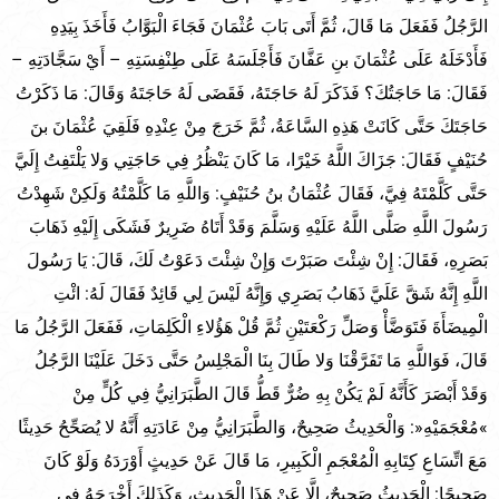
الرَّجُلُ فَفَعَلَ مَا قَالَ، ثُمَّ أَتَى بَابَ عُثْمَانَ فَجَاءَ الْبَوَّابُ فَأَخَذَ بِيَدِهِ
فَأَدْخَلَهُ عَلَى عُثْمَانَ بنِ عَفَّانَ فَأَجْلَسَهُ عَلَى طِنْفِسَتِهِ – أَيْ سَجَّادَتِهِ –
فَقَالَ: مَا حَاجَتُكَ؟ فَذَكَرَ لَهُ حَاجَتَهُ، فَقَضَى لَهُ حَاجَتَهُ وَقَالَ: مَا ذَكَرْتُ
حَاجَتَكَ حَتَّى كَانَتْ هَذِهِ السَّاعَةُ، ثُمَّ خَرَجَ مِنْ عِنْدِهِ فَلَقِيَ عُثْمَانَ بنَ
حُنَيْفٍ فَقَالَ: جَزَاكَ اللَّهُ خَيْرًا، مَا كَانَ يَنْظُرُ فِي حَاجَتِي وَلا يَلْتَفِتُ إِلَيَّ
حَتَّى كَلَّمْتَهُ فِيَّ، فَقَالَ عُثْمَانُ بنُ حُنَيْفٍ: وَاللَّهِ مَا كَلَّمْتُهُ وَلَكِنْ شَهِدْتُ
رَسُولَ اللَّهِ صَلَّى اللَّهُ عَلَيْهِ وَسَلَّمَ وَقَدْ أَتَاهُ ضَرِيرٌ فَشَكَى إِلَيْهِ ذَهَابَ
بَصَرِهِ، فَقَالَ: إِنْ شِئْتَ صَبَرْتَ وَإِنْ شِئْتَ دَعَوْتُ لَكَ، قَالَ: يَا رَسُولَ
اللَّهِ إِنَّهُ شَقَّ عَلَيَّ ذَهَابُ بَصَرِي وَإِنَّهُ لَيْسَ لِي قَائِدٌ فَقَالَ لَهُ: ائْتِ
الْمِيضَأَةَ فَتَوَضَّأْ وَصَلِّ رَكْعَتَيْنِ ثُمَّ قُلْ هَؤُلاءِ الْكَلِمَاتِ، فَفَعَلَ الرَّجُلُ مَا
قَالَ، فَوَاللَّهِ مَا تَفَرَّقْنَا وَلا طَالَ بِنَا الْمَجْلِسُ حَتَّى دَخَلَ عَلَيْنَا الرَّجُلُ
وَقَدْ أَبْصَرَ كَأَنَّهُ لَمْ يَكُنْ بِهِ ضُرٌّ قَطُّ قَالَ الطَّبَرَانِيُّ فِي كُلٍّ مِنْ
»مُعْجَمَيْهِ«: وَالْحَدِيثُ صَحِيحٌ، وَالطَّبَرَانِيُّ مِنْ عَادَتِهِ أَنَّهُ لا يُصَحِّحُ حَدِيثًا
مَعَ اتِّسَاعِ كِتَابِهِ الْمُعْجَمِ الْكَبِيرِ، مَا قَالَ عَنْ حَدِيثٍ أَوْرَدَهُ وَلَوْ كَانَ
صَحِيحًا: الْحَدِيثُ صَحِيحٌ، إِلَّا عَنْ هَذَا الْحَدِيثِ، وَكَذَلِكَ أَخْرَجَهُ فِي