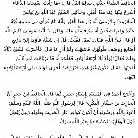
الْحَافِظُ الضِّيَاءُ حَدَّثَنِي سَالِمُ التَّلِّ قَالَ: »مَا رَأَيْتُ اسْتِجَابَةَ الدُّعَاءِ
أَسْرَعَ مِنْهَا عِنْدَ هَذَا الْقَبْرِ، وَحَدَّثَنِي الشَّيْخُ عَبْدُ اللَّهِ بنُ يُونُسَ
الْمَعْرُوفُ بِالأَرْمَنِيِّ أَنَّهُ زَارَ هَذَا الْقَبْرَ وَأَنَّهُ نَامَ فَرَأَى فِي مَنَامِهِ قُبَّةً
عِنْدَهُ وَفِيهَا شَخْصٌ أَسْمَرُ فَسَلَّمَ عَلَيْهِ وَقَالَ لَهُ: أَنْتَ مُوسَى كَلِيمُ اللَّهِ
أَوْ قَالَ نَبِيُّ اللَّهِ، فَقَالَ: نَعَمْ، فَقُلْتُ: قُلْ لِي شَيْئًا، فَأَوْمَأَ إِلَيَّ بِأَرْبَعِ
أَصَابِعَ وَوَصَفَ طُولَهُنَّ، فَانْتَبَهْتُ وَلَمْ أَدْرِ مَا قَالَ، فَأَخْبَرْتُ الشَّيْخَ ذَيَّالًا
بِذَلِكَ فَقَالَ: يُولَدُ لَكَ أَرْبَعَةُ أَوْلادٍ، فَقُلْتُ: أَنَا قَدْ تَزَوَّجْتُ امْرَأَةً لَمْ
أَقْرَبْهَا، فَقَالَ: تَكُونُ غَيْرُ هَذِهِ، فَتَزَوَّجْتُ أُخْرَى فَوَلَدَتْ لِي أَرْبَعَةَ أَوْلادٍ«
انْتَهَى.
وَأَخْرَجَ أَحْمَدُ فِي الْمُسْنَدِ بِإِسْنَادٍ حَسَنٍ كَمَا قَالَ الْحَافِظُ ابْنُ حَجَرٍ أَنَّ
الْحَارِثَ بنَ حَسَّانٍ الْبَكْرِيَّ قَالَ لِرَسُولِ اللَّهِ صَلَّى اللَّهُ عَلَيْهِ وَسَلَّمَ:
أَعُوذُ بِاللَّهِ وَرَسُولِهِ أَنْ أَكُونَ كَوَافِدِ عَادٍ، الْحَدِيثَ بِطُولِهِ دَلِيلٌ يُبْطِلُ
قَوْلَ الْوَهَّابِيَّةِ: الِاسْتِعَاذَةُ بِغَيْرِ اللَّهِ شِرْكٌ.