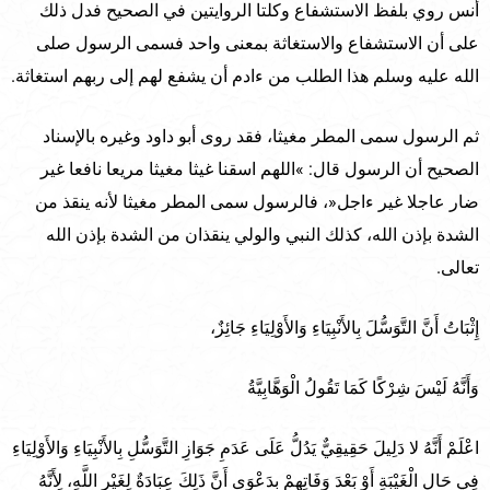
أنس روي بلفظ الاستشفاع وكلتا الروايتين في الصحيح فدل ذلك
على أن الاستشفاع والاستغاثة بمعنى واحد فسمى الرسول صلى
الله عليه وسلم هذا الطلب من ءادم أن يشفع لهم إلى ربهم استغاثة.
ثم الرسول سمى المطر مغيثا، فقد روى أبو داود وغيره بالإسناد
الصحيح أن الرسول قال: »اللهم اسقنا غيثا مغيثا مريعا نافعا غير
ضار عاجلا غير ءاجل«، فالرسول سمى المطر مغيثا لأنه ينقذ من
الشدة بإذن الله، كذلك النبي والولي ينقذان من الشدة بإذن الله
تعالى.
إِثْبَاتُ أَنَّ التَّوَسُّلَ بِالأَنْبِيَاءِ وَالأَوْلِيَاءِ جَائِزٌ،
وَأَنَّهُ لَيْسَ شِرْكًا كَمَا تَقُولُ الْوَهَّابِيَّةُ
اعْلَمْ أَنَّهُ لا دَلِيلَ حَقِيقِيٌّ يَدُلُّ عَلَى عَدَمِ جَوَازِ التَّوَسُّلِ بِالأَنْبِيَاءِ وَالأَوْلِيَاءِ
فِي حَالِ الْغَيْبَةِ أَوْ بَعْدَ وَفَاتِهِمْ بِدَعْوَى أَنَّ ذَلِكَ عِبَادَةٌ لِغَيْرِ اللَّهِ، لِأَنَّهُ