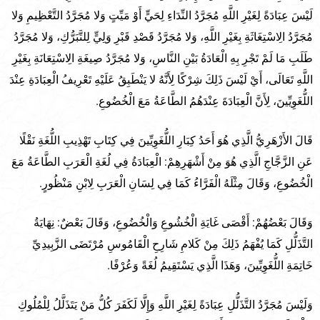
لَيْسَ عِبَادَةً لِغَيْرِ اللَّهِ مُجَرَّدُ النِّدَاءِ لِحَيٍّ أَوْ مَيِّتٍ وَلا مُجَرَّدُ التَّعْظِيمِ وَلا
مُجَرَّدُ الِاسْتِغَاثَةِ بِغَيْرِ اللَّهِ، وَلا مُجَرَّدُ قَصْدِ قَبْرِ وَلِيٍّ لِلتَّبَرُّكِ، وَلا مُجَرَّدُ
طَلَبِ مَا لَمْ تَجْرِ بِهِ الْعَادَةُ بَيْنِ النَّاسِ، وَلا مُجَرَّدُ صِيغَةِ الِاسْتِعَانَةِ بِغَيْرِ
اللَّهِ تَعَالَى، أَيْ لَيْسَ ذَلِكَ شِرْكًا لِأَنَّهُ لا يَنْطَبِقُ عَلَيْهِ تَعْرِيفُ الْعِبَادَةِ عِنْدَ
اللُّغَوِيِّينَ، لِأَنَّ الْعِبَادَةَ عِنْدَهُمُ الطَّاعَةُ مَعَ الْخُضُوعِ.
قَالَ الأَزْهَرِيُّ الَّذِي هُوَ أَحَدُ كِبَارِ اللُّغَوِيِّينَ فِي كِتَابِ تَهْذِيبِ اللُّغَةِ نَقْلًا
عَنِ الزَّجَّاجِ الَّذِي هُوَ مِنْ أَشْهَرِهِمْ: الْعِبَادَةُ فِي لُغَةِ الْعَرَبِ الطَّاعَةُ مَعَ
الْخُضُوعِ، وَقَالَ مِثْلَهُ الْفَرَّاءُ كَمَا فِي لِسَانِ الْعَرَبِ لِابْنِ مَنْظُورٍ.
وَقَالَ بَعْضُهُمْ: أَقْصَى غَايَةِ الْخُشُوعِ وَالْخُضُوعِ، وَقَالَ بَعْضٌ: نِهَايَةُ
التَّذَلُّلِ كَمَا يُفْهَمُ ذَلِكَ مِنْ كَلامِ شَارِحِ الْقَامُوسِ مُرْتَضَى الزَّبِيدِيِّ
خَاتِمَةِ اللُّغَوِيِّينَ، وَهَذَا الَّذِي يَسْتَقِيمُ لُغَةً وَعُرْفًا.
وَلَيْسَ مُجَرَّدُ التَّذَلُّلِ عِبَادَةً لِغَيْرِ اللَّهِ وَإِلَّا لَكَفَرَ كُلُّ مَنْ يَتَذَلَّلُ لِلْمُلُوكِ