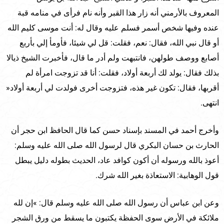
المعروف بالأرمني أنه زار هذا القبر وأنه نام فرأى في منامه قبة
عنده وفيها شخص أسمر فسلم عليه وقال له: أنت موسى كليم الله
أو قال نبي الله، فقال: نعم، فقلت: قل لي شيئا، فأومأ إلي بأربع
أصابع ووصف طولهن، فانتبهت ولم أدر ما قال، فأخبرت الشيخ ذيالا
بذلك فقال: يولد لك أربعة أولاد، فقلت: أنا قد تزوجت امرأة لم
أقربها، فقال: تكون غير هذه، فتزوجت أخرى فولدت لي أربعة أولاد«
انتهى.
وأخرج أحمد في المسند بإسناد حسن كما قال الحافظ ابن حجر أن
الحارث بن حسان البكري قال لرسول الله صلى الله عليه وسلم:
أعوذ بالله ورسوله أن أكون كوافد عاد، الحديث بطوله دليل يبطل
قول الوهابية: الاستعاذة بغير الله شرك.
وعن ابن عباس أن رسول الله صلى الله عليه وسلم قال: »إن لله
ملائكة في الأرض سوى الحفظة يكتبون ما يسقط من ورق الشجر