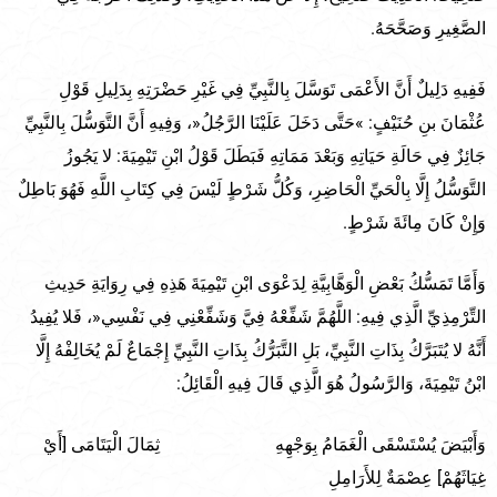
الصَّغِيرِ وَصَحَّحَهُ.
فَفِيهِ دَلِيلٌ أَنَّ الأَعْمَى تَوَسَّلَ بِالنَّبِيِّ فِي غَيْرِ حَضْرَتِهِ بِدَلِيلِ قَوْلِ
عُثْمَانَ بنِ حُنَيْفٍ: »حَتَّى دَخَلَ عَلَيْنَا الرَّجُلُ«، وَفِيهِ أَنَّ التَّوَسُّلَ بِالنَّبِيِّ
جَائِزٌ فِي حَالَةِ حَيَاتِهِ وَبَعْدَ مَمَاتِهِ فَبَطَلَ قَوْلُ ابْنِ تَيْمِيَةَ: لا يَجُوزُ
التَّوَسُّلُ إِلَّا بِالْحَيِّ الْحَاضِرِ، وَكُلُّ شَرْطٍ لَيْسَ فِي كِتَابِ اللَّهِ فَهُوَ بَاطِلٌ
وَإِنْ كَانَ مِائَةَ شَرْطٍ.
وَأَمَّا تَمَسُّكُ بَعْضِ الْوَهَّابِيَّةِ لِدَعْوَى ابْنِ تَيْمِيَةَ هَذِهِ فِي رِوَايَةِ حَدِيثِ
التِّرْمِذِيِّ الَّذِي فِيهِ: اللَّهُمَّ شَفِّعْهُ فِيَّ وَشَفِّعْنِي فِي نَفْسِي«، فَلا يُفِيدُ
أَنَّهُ لا يُتَبَرَّكُ بِذَاتِ النَّبِيِّ، بَلِ التَّبَرُّكُ بِذَاتِ النَّبِيِّ إِجْمَاعٌ لَمْ يُخَالِفْهُ إِلَّا
ابْنُ تَيْمِيَةَ، وَالرَّسُولُ هُوَ الَّذِي قَالَ فِيهِ الْقَائِلُ:
وَأَبْيَضَ يُسْتَسْقَى الْغَمَامُ بِوَجْهِهِ ثِمَالَ الْيَتَامَى [أَيْ
غِيَاثَهُمْ] عِصْمَةٌ لِلأَرَامِلِ