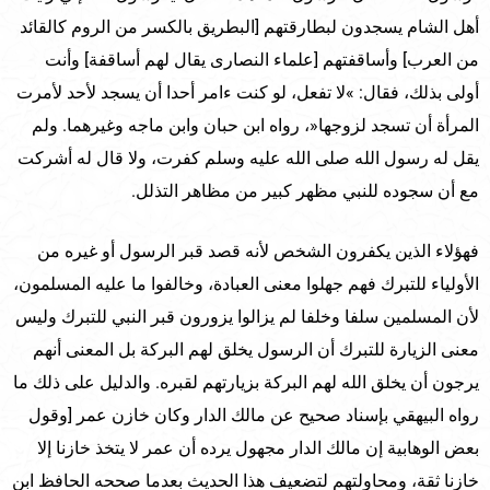
أهل الشام يسجدون لبطارقتهم [البطريق بالكسر من الروم كالقائد
من العرب] وأساقفتهم [علماء النصارى يقال لهم أساقفة] وأنت
أولى بذلك، فقال: »لا تفعل، لو كنت ءامر أحدا أن يسجد لأحد لأمرت
المرأة أن تسجد لزوجها«، رواه ابن حبان وابن ماجه وغيرهما. ولم
يقل له رسول الله صلى الله عليه وسلم كفرت، ولا قال له أشركت
مع أن سجوده للنبي مظهر كبير من مظاهر التذلل.
فهؤلاء الذين يكفرون الشخص لأنه قصد قبر الرسول أو غيره من
الأولياء للتبرك فهم جهلوا معنى العبادة، وخالفوا ما عليه المسلمون،
لأن المسلمين سلفا وخلفا لم يزالوا يزورون قبر النبي للتبرك وليس
معنى الزيارة للتبرك أن الرسول يخلق لهم البركة بل المعنى أنهم
يرجون أن يخلق الله لهم البركة بزيارتهم لقبره. والدليل على ذلك ما
رواه البيهقي بإسناد صحيح عن مالك الدار وكان خازن عمر [وقول
بعض الوهابية إن مالك الدار مجهول يرده أن عمر لا يتخذ خازنا إلا
خازنا ثقة، ومحاولتهم لتضعيف هذا الحديث بعدما صححه الحافظ ابن