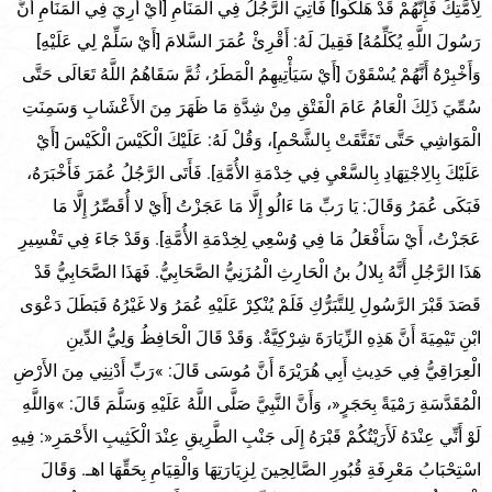
لِأُمَّتِكَ فَإِنَّهُمْ قَدْ هَلَكُوا] فَأُتِيَ الرَّجُلُ فِي الْمَنَامِ [أَيْ أُرِيَ فِي الْمَنَامِ أَنَّ
رَسُولَ اللَّهِ يُكَلِّمُهُ] فَقِيلَ لَهُ: أَقْرِئْ عُمَرَ السَّلامَ [أَيْ سَلِّمْ لِي عَلَيْهِ]
وَأَخْبِرْهُ أَنَّهُمْ يُسْقَوْنَ [أَيْ سَيَأْتِيهِمُ الْمَطَرُ، ثُمَّ سَقَاهُمُ اللَّهُ تَعَالَى حَتَّى
سُمِّيَ ذَلِكَ الْعَامُ عَامَ الْفَتْقِ مِنْ شِدَّةِ مَا ظَهَرَ مِنَ الأَعْشَابِ وَسَمِنَتِ
الْمَوَاشِي حَتَّى تَفَتَّقَتْ بِالشَّحْمِ]، وَقُلْ لَهُ: عَلَيْكَ الْكَيْسَ الْكَيْسَ [أَيْ
عَلَيْكَ بِالِاجْتِهَادِ بِالسَّعْيِ فِي خِدْمَةِ الأُمَّةِ]. فَأَتَى الرَّجُلُ عُمَرَ فَأَخْبَرَهُ،
فَبَكَى عُمَرُ وَقَالَ: يَا رَبِّ مَا ءَالُو إِلَّا مَا عَجَزْتُ [أَيْ لا أُقَصِّرُ إِلَّا مَا
عَجَزْتُ، أَيْ سَأَفْعَلُ مَا فِي وُسْعِي لِخِدْمَةِ الأُمَّةِ]. وَقَدْ جَاءَ فِي تَفْسِيرِ
هَذَا الرَّجُلِ أَنَّهُ بِلالُ بنُ الْحَارِثِ الْمُزَنِيُّ الصَّحَابِيُّ. فَهَذَا الصَّحَابِيُّ قَدْ
قَصَدَ قَبْرَ الرَّسُولِ لِلتَّبَرُّكِ فَلَمْ يُنْكِرْ عَلَيْهِ عُمَرُ وَلا غَيْرُهُ فَبَطَلَ دَعْوَى
ابْنِ تَيْمِيَةَ أَنَّ هَذِهِ الزِّيَارَةَ شِرْكِيَّةٌ. وَقَدْ قَالَ الْحَافِظُ وَلِيُّ الدِّينِ
الْعِرَاقِيُّ فِي حَدِيثِ أَبِي هُرَيْرَةَ أَنَّ مُوسَى قَالَ: »رَبِّ أَدْنِنِي مِنَ الأَرْضِ
الْمُقَدَّسَةِ رَمْيَةً بِحَجَرٍ«، وَأَنَّ النَّبِيَّ صَلَّى اللَّهُ عَلَيْهِ وَسَلَّمَ قَالَ: »وَاللَّهِ
لَوْ أَنِّي عِنْدَهُ لَأَرَيْتُكُمْ قَبْرَهُ إِلَى جَنْبِ الطَّرِيقِ عِنْدَ الْكَثِيبِ الأَحْمَرِ«: فِيهِ
اسْتِحْبَابُ مَعْرِفَةِ قُبُورِ الصَّالِحِينَ لِزِيَارَتِهَا وَالْقِيَامِ بِحَقِّهَا اهـ. وَقَالَ