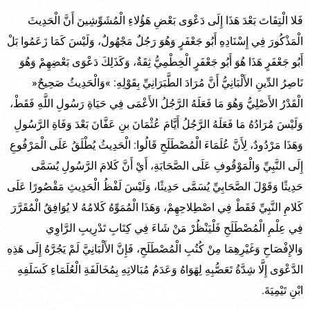
فَلا الْتِفَاتَ بَعْدَ هَذَا إِلَى دَعْوَى بَعْضِ هَؤُلاءِ الْمُشَوِّشِينَ أَنَّ الْحَدِيثَ
الْمَذْكُورَ فِي إِسْنَادِهِ أَبُو جَعْفَرٍ وَهُوَ رَجُلٌ مَجْهُولٌ، وَلَيْسَ كَمَا زَعَمُوا بَلْ
أَبُو جَعْفَرٍ هَذَا هُوَ أَبُو جَعْفَرٍ الْخِطْمِيُّ ثِقَةٌ، وَكَذَلِكَ دَعْوَى بَعْضِهِمْ وَهُوَ
نَاصِرُ الدِّينِ الأَلْبَانِيُّ أَنَّ مُرَادَ الطَّبَرَانِيِّ بِقَوْلِهِ: »وَالْحَدِيثُ صَحِيحٌ«
الْقَدْرُ الأَصْلِيُّ وَهُوَ مَا فَعَلَهُ الرَّجُلُ الأَعْمَى فِي حَيَاةِ رَسُولِ اللَّهِ فَقَطْ،
وَلَيْسَ مُرَادُهُ مَا فَعَلَهُ الرَّجُلُ أَيَّامَ عُثْمَانَ بنِ عَفَّانَ بَعْدَ وَفَاةِ الرَّسُولِ
وَهَذَا مَرْدُودٌ، لِأَنَّ عُلَمَاءَ الْمُصْطَلَحِ قَالُوا: الْحَدِيثُ يُطْلَقُ عَلَى الْمَرْفُوعِ
إِلَى النَّبِيِّ وَالْمَوْقُوفِ عَلَى الصَّحَابَةِ، أَيْ أَنَّ كَلامَ الرَّسُولِ يُسَمَّى
حَدِيثًا وَقَوْلَ الصَّحَابِيِّ يُسَمَّى حَدِيثًا، وَلَيْسَ لَفْظُ الْحَدِيثِ مَقْصُورًا عَلَى
كَلامِ النَّبِيِّ فَقَطْ فِي اصْطِلاحِهِمْ، وَهَذَا الْمُمَوِّهُ كَلامُهُ لا يُوَافِقُ الْمُقَرَّرَ
فِي عِلْمِ الْمُصْطَلَحِ فَلْيَنْظُرْ مَنْ شَاءَ فِي كِتَابِ تَدْرِيبِ الرَّاوِي
وَالإِفْصَاحِ وَغَيْرِهِمَا مِنْ كُتُبِ الْمُصْطَلَحِ، فَإِنَّ الأَلْبَانِيَّ لَمْ يَجُرَّهُ إِلَى هَذِهِ
الدَّعْوَى إِلَّا شِدَّةُ تَعَصُّبِهِ لِهَوَاهُ وَعَدَمُ مُبَالاتِهِ بِمُخَالَفَةِ الْعُلَمَاءِ كَسَلَفِهِ
ابْنِ تَيْمِيَةَ.