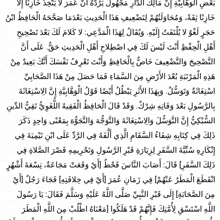
بَعْضِ الْوَهَّابِيَّةِ إِنَّ مَالِكَ الدَّارِ مَجْهُولٌ يَرُدُّهُ أَنَّ عُمَرَ لا يَتَّخِذُ خَازِنًا إِلَّا
خَازِنًا ثِقَةً، وَمُحَاوَلَتُهُمْ لِتَضْعِيفِ هَذَا الْحَدِيثِ بَعْدَمَا صَحَّحَهُ الْحَافِظُ ابْنُ
حَجَرٍ لَغْوٌ لا يُلْتَفَتُ إِلَيْهِ. وَيُقَالُ لِهَذَا الْمَدَّعِي: لا كَلامَ لَكَ بَعْدَ تَصْحِيحِ
أَهْلِ الْحِفْظِ أَنْتَ لَيْسَ لَكَ فِي اصْطِلاحِ أَهْلِ الْحَدِيثِ حَقٌّ. عَلَى أَنَّ
التَّصْحِيحَ وَالتَّضْعِيفَ خَاصٌّ بِالْحَافِظِ وَأَنْتَ تَعْرِفُ نَفْسَكَ أَنَّكَ بَعِيدٌ مِنْ
هَذِهِ الْمَرْتَبَةِ بُعْدَ الأَرْضِ مِنَ السَّمَاءِ فَمَا حَصَلَ مِنْ هَذَا الصَّحَابِيِّ
اسْتِغَاثَةٌ وَتَوَسُّلٌ. وَبِهَذَا الأَثَرِ يَبْطُلُ أَيْضًا قَوْلُ الْوَهَّابِيَّةِ إِنَّ الِاسْتِغَاثَةَ
بِالرَّسُولِ بَعْدَ وَفَاتِهِ شِرْكٌ. وَقَدْ قَالَ الْحَافِظُ الْفَقِيهُ اللُّغَوِيُّ تَقِيُّ الدِّينِ
السُّبْكِيُّ إِنَّ التَّوَسُّلَ وَالِاسْتِغَاثَةَ وَالتَّوَجُّهَ وَالتَّجَوُّهَ بِمَعْنًى وَاحِدٍ ذَكَرَ
ذَلِكَ فِي كِتَابِهِ شِفَاءُ السَّقَامِ الَّذِي أَلَّفَهُ فِي الرَّدِّ عَلَى ابْنِ تَيْمِيَةَ فِي
إِنْكَارِهِ سُنِّيَّةَ السَّفَرِ لِزِيَارَةِ قَبْرِ الرَّسُولِ وَتَحْرِيمِهِ قَصْرَ الصَّلاةِ فِي
ذَلِكَ السَّفَرِ] قَالَ: أَصَابَ النَّاسَ قَحْطٌ [أَيْ وَقَعَتْ مَجَاعَةٌ، تِسْعَةَ أَشْهُرٍ
انْقَطَعَ الْمَطَرُ عَنْهُمْ] فِي زَمَانِ عُمَرَ [أَيْ فِي خِلافَتِهِ] فَجَاءَ رَجُلٌ [أَيْ
مِنَ الصَّحَابَةِ] إِلَى قَبْرِ النَّبِيِّ صَلَّى اللَّهُ عَلَيْهِ وَسَلَّمَ فَقَالَ: يَا رَسُولَ
اللَّهِ اسْتَسْقِ لِأُمَّتِكَ فَإِنَّهُمْ قَدْ هَلَكُوا [مَعْنَاهُ اطْلُبْ مِنَ اللَّهِ الْمَطَرَ