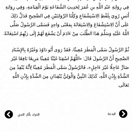
فِي رِوَايَةِ عَبْدِ اللَّهِ بنِ عُمَرَ لِحَدِيثِ الشَّفَاعَةِ يَوْمَ الْقِيَامَةِ، وَفِي رِوَايَةِ
أَنَسٍ رُوِيَ بِلَفْظِ الِاسْتِشْفَاعِ وَكِلْتَا الرِّوَايَتَيْنِ فِي الصَّحِيحِ فَدَلَّ ذَلِكَ
عَلَى أَنَّ الِاسْتِشْفَاعَ وَالِاسْتِغَاثَةَ بِمَعْنًى وَاحِدٍ فَسَمَّى الرَّسُولُ صَلَّى
اللَّهُ عَلَيْهِ وَسَلَّمَ هَذَا الطَّلَبَ مِنْ ءَادَمَ أَنْ يَشْفَعَ لَهُمْ إِلَى رَبِّهِمُ اسْتِغَاثَةً.
ثُمَّ الرَّسُولُ سَمَّى الْمَطَرَ مُغِيثًا، فَقَدْ رَوَى أَبُو دَاوُدَ وَغَيْرُهُ بِالإِسْنَادِ
الصَّحِيحِ أَنَّ الرَّسُولَ قَالَ: »اللَّهُمَّ اسْقِنَا غَيْثًا مُغِيثًا مَرِيعًا نَافِعًا غَيْرَ
ضَارٍّ عَاجِلًا غَيْرَ ءَاجِلٍ«، فَالرَّسُولُ سَمَّى الْمَطَرَ مُغِيثًا لِأَنَّهُ يُنْقِذُ مِنَ
الشِّدَّةِ بِإِذْنِ اللَّهِ، كَذَلِكَ النَّبِيُّ وَالْوَلِيُّ يُنْقِذَانِ مِنَ الشِّدَّةِ بِإِذْنِ اللَّهِ
تَعَالَى.
البدعة
التبرك بآثار النبي