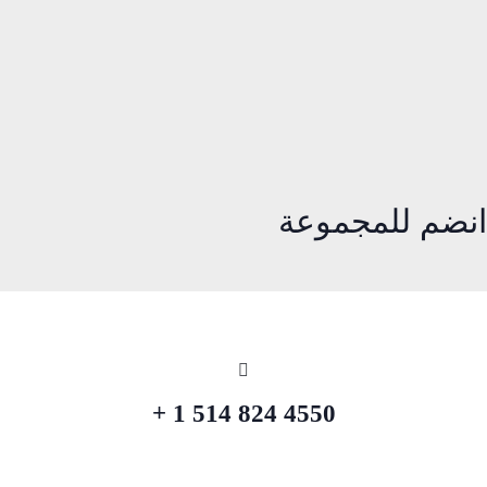
انضم للمجموعة
4550 824 514 1 +