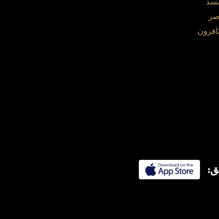
مسد
صر
افرون
ق: