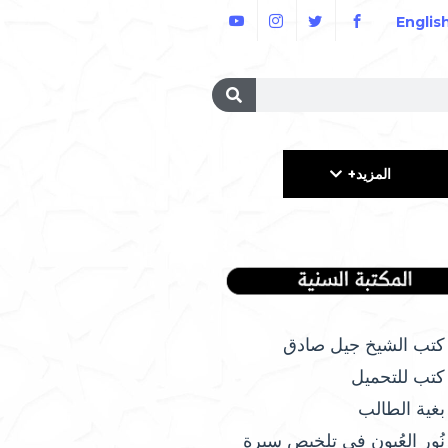
Englis
المزيد+
كتب الشيخ جيل صادق
كتب للتحميل
بغية الطالب
نُور العُيون في تلخيص سيرة