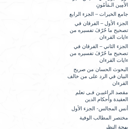
الأمِين الـمَأمُونِ
جامع الخيرات – الجزء الرابع
الجزء الأول – الفرقان في
تصحيح ما حُرّفَ تفسيره من
ءايات القرءان
الجزء الثاني – الفرقان في
تصحيح ما حُرّفَ تفسيره من
ءايات القرءان
البحوث الحسان من صريح
البيان في الرد على من خالف
القرءان
مقصد الراغبيـن فـى تعلم
العقيدة وأحكام الدين
أنس المجالس- الجزء الأول
مختصر المطالب الوفية
بهجة النظر