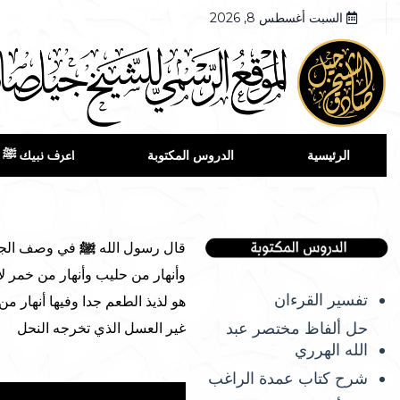
السبت أغسطس 8, 2026
الرئيسية
الدروس المكتوبة
اعرف نبيك ﷺ
قال رسول الله
ﷺ
في وصف الجنة 
وأنهار من حليب وأنهار من خمر ل
تفسير القرءان
هو لذيذ الطعم جدا وفيها أنهار 
حل ألفاظ مختصر عبد
غير العسل الذي تخرجه النحل
الله الهرري
شرح كتاب عمدة الراغب