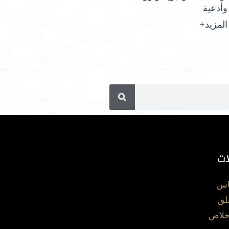
وأدعية
المزيد+
ات
اس
لق
خلاص