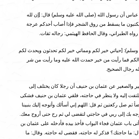
عباس أن رسول الله (صلى الله عليه وسلم) قال: [إن لله
كتبون ما يسقط من روق الشجر فإذا أصاب أحدكم عرجة
] رواه الطبراني، وقال الحافظ الهيثمي: رجاله ثقات.
وسلم): [حياتي خير لكم ومماتي خير لكم تحدثون ويحدث لكم
كم فما رأيت من خير حمدت الله عليه وما رأيت من شر
له رجال الصحيح.
ير والصغير عن عثمان بن حنيف أن رجلا كان يختلف إلى
يلتفت إليه ولا ينظر في حاجته، فلقي عثمان بن حنيف فشكى
أ ثم صل ركعتين ثم قل: اللهم إني أسألك وأتوجه إليك بنبينا
توجه بك إلى ربي في حاجتي لتقضى لي ثم رح حتى أروح معك.
تى باب عثمان فجاء البواب فأخذ بيده فأدخله على عثمان بن
 ما حاجتك؟ فذكر له حاجته، فقضى له حاجته. وقال: ما