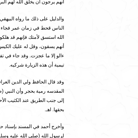
أنهم يرجون أن يخلق الله لهم البر
والدليل على ذلك ما رواه البيهق
الناس قحط في زمان عمر فجاء رج
الله استسق لأمتك فإنهم قد هلكوا
أنهم يسقون، وقل له عليك الكيس
ءالو إلا ما عجزت. وقد جاء في تف
تيمية أن هذه الزيارة شركيه.
وقد قال الحافظ ولي الدين العر
المقدسه رمية بحجر وأن النبي (صل
إلى جنب الطريق عند الكثيب الأحم
بحقها. اهـ.
وأخرج أحمد في المسند بإسناد ح
لرسول الله (صلى الله عليه وسلم)