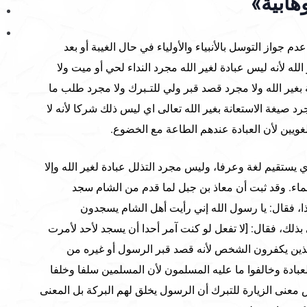
هابية»
م جواز التوسل بالأنبياء والأولياء في حال الغيبة أو بعد
لله لأنه ليس عبادة لغير الله مجرد النداء لحي أو ميت ولا
 بغير الله ولا مجرد قصد قبر ولي للتـبرك ولا مجرد طلب ما
جرد صيغة الاستعانة بغير الله تعالى اي ليس ذلك شركا لأنه لا
لغويين لأن العبادة عندهم الطاعة مع الخضوع.
ي يستقيم لغة وعرفا، وليس مجرد التذلل عبادة لغير الله وإلا
اء. وقد ثبت أن معاذ بن جبل لما قدم من الشام سجد
ا، فقال: يا رسول الله إني رأيت أهل الشام يسجدون
ذلك، فقال: [لا تفعل لو كنت آمر أحدا أن يسجد لأحد لأمرت
الذين يكفرون الشخص لأنه قصد قبر الرسول أو غيره من
لعبادة وخالفوا ما عليه المسلمون لأن المسلمين سلفا وخلفا
س معنى الزيارة للتبرك أن الرسول يخلق لهم البركة بل المعنى