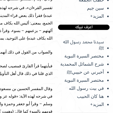
سين جيم
تفسير القرءان»، في شرحه لهذه ا
عبده} فقرأ ذلك بعض قراء المدينة
المزيد+
الجمع، بمعنى: أليس الله بكاف مح
آلهتهم – بزعمهم – بسوء، وقرأ ذ
الله بكاف عبده} على التوحيد، بم
سيدنا محمد رسول الله
ﷺ
والصواب من القول في ذلك أنهما 
مختصر السيرة النبوية
شرح الشمائل المحمدية
فبأيتهما قرأ القارئ فمصيب لصحة 
أخبرني عن حبيبيﷺ
الذي قلنا في ذلك قال أهل التأويل»
مختصر السيرة النبوية
في بيت رسول الله
وقال المفسر الحسين بن مسعود ا
هنا كان الحبيب
في شرحه لهذه الآية: «قوله عز و
وسلم – وقرأ أبو جعفر وحمزة والك
المزيد+