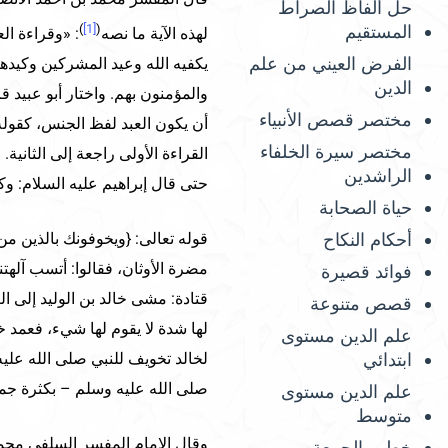
حل ألفاظ الصراط
المستقيم
)
[1]
(
لهذه الآية ما نصه
: «وقراءة ال
الفرض العيني من علم
يكفيه الله وعيد المشركين وكيدهم. 
الدين
والمؤمنون بهم. واختار أبو عبيد ق
مختصر قصص الأنبياء
أن يكون العبد لفظ الجنس، كقوله
مختصر سيرة الخلفاء
القراءة الأولى راجعة إلى الثانية.
الراشدين
حتى قال إبراهيم عليه السلام: وك
حياة الصحابة
أحكام النكاح
قوله تعالى: {ويخوفونك بالذين من
مضرة الأوثان، فقالوا: أتسب آلهت
فوائد قصيرة
قتادة: مشى خالد بن الوليد إلى ال
قصص متنوعة
لها شدة لا يقوم لها شيء، فعمد 
علم الدين مستوى
ابتدائي
لخالد تخويف للنبي صلى الله عليه
صلى الله عليه وسلم – بكثرة جمع
علم الدين مستوى
متوسط
وقال الإمام المفسر السلفي محم
خطب الجمعة