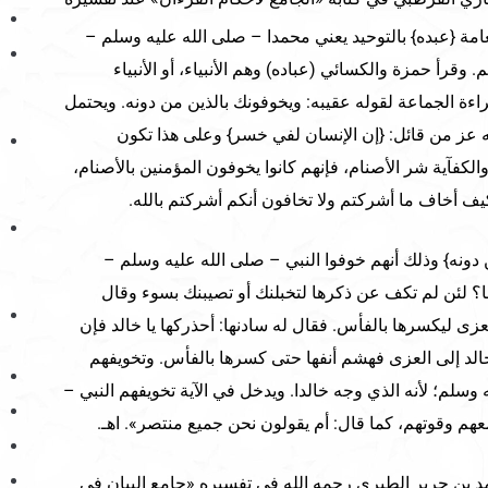
عامة {عبده} بالتوحيد يعني محمدا – صلى الله عليه وسلم –
وقرأ حمزة والكسائي (عباده) وهم الأنبياء، أو الأنبياء
راءة الجماعة لقوله عقيبه: ويخوفونك بالذين من دونه. ويحتمل
 عز من قائل: {إن الإنسان لفي خسر} وعلى هذا تكون
 والكفآية شر الأصنام، فإنهم كانوا يخوفون المؤمنين بالأصنام،
يف أخاف ما أشركتم ولا تخافون أنكم أشركتم بالله.
 دونه} وذلك أنهم خوفوا النبي – صلى الله عليه وسلم –
نا؟ لئن لم تكف عن ذكرها لتخبلنك أو تصيبنك بسوء وقال
عزى ليكسرها بالفأس. فقال له سادنها: أحذركها يا خالد فإن
خالد إلى العزى فهشم أنفها حتى كسرها بالفأس. وتخويفهم
 وسلم؛ لأنه الذي وجه خالدا. ويدخل في الآية تخويفهم النبي –
هم وقوتهم، كما قال: أم يقولون نحن جميع منتصر». اهـ.
د بن جرير الطبري رحمه الله في تفسيره «جامع البيان في