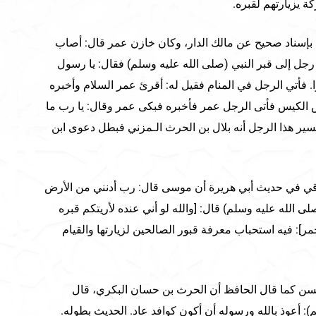
كة يزيارتهم لقبره.
ي بإسناد صحيح عن مالك الدار، وكان خازن عمر قال: أصاب
ل إلى قبر النبي (صلى الله عليه وسلم) فقال: يا رسول
. فأتي الرجل في المنام فقيل له: أقرئ عمر السلام وأخبره
 الكيس فأتى الرجل عمر فأخبره فبكى عمر وقال: يا رب ما
سير هذا الرجل أنه بلال بن الحرث الـمزني فبطل دعوى ابن
اقي في حديث أبي هريرة أن موسى قال: رب أدنني من الأرض
ى الله عليه وسلم) قال: [والله لو أني عنده لأريتكم قبره
ر]: فيه استحباب معرفة قبور الصالحين لزيارتها والقيام
سن كما قال الحافظ أن الحرث بن حسان البكري، قال
: أعوذ بالله ورسوله أن أكون كوافد عاد. الحديث بطوله.