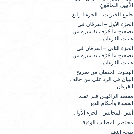
الأمِين الـمَأمُونِ
جامع الخيرات – الجزء الرابع
الجزء الأول – الفرقان في
تصحيح ما حُرّفَ تفسيره من
ءايات القرءان
الجزء الثاني – الفرقان في
تصحيح ما حُرّفَ تفسيره من
ءايات القرءان
البحوث الحسان من صريح
البيان في الرد على من خالف
القرءان
مقصد الراغبيـن فـى تعلم
العقيدة وأحكام الدين
أنس المجالس- الجزء الأول
مختصر المطالب الوفية
بهجة النظر