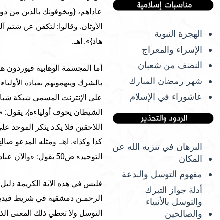
عاداهم، {ويخوفونك بالذين من دون
الأوثان. وقالوا: لتكفن عن شتم آل
الهجرة النبوية
هاد}». اهـ.
الإسراء والمعراج
النصف من شعبان
أما المجسمة الوهابية فيوردون هذ
شهر رمضان المبارك
بالشرك ويتهمونهم بعبادة الأوليا
عاشوراء في الإسلام
الشيطان يخوف أولياءه}، يقول: «
اللاحقين فلا يكاد ينكر الموحد على 
كذا وكذا». اهـ. ومثله المدعو صا
البرهان في تنزيه الله عن
التوحيد» ص50 يقول: «والآن عباد القبور يهددون الناس بهذه الأضرحة».
المكان
مفهوم التوسل والبدعة
فليس في هذه الآية الكريمة دليل ع
أدلة جواز التبرك
الرحمـن دمشقية في شريط فيديو
والتوسل بالأنبياء
التوسل ولا تعطي ذلك المعنى الذي أ
والصالحين