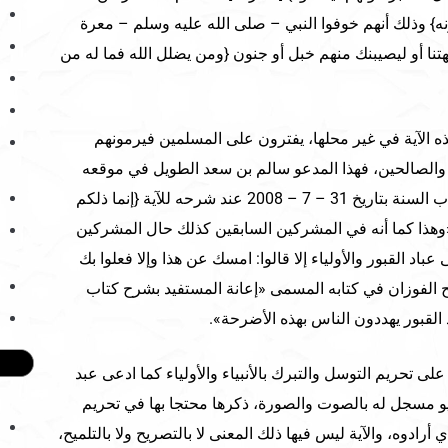
ه} وذلك أنهم خوفوا النبي – صلى الله عليه وسلم – معرة
هتنا أو ليصيبنك منهم خبل أو جنون {ومن يضلل الله فما له من
ه الآية في غير محلها، يفترون على المسلمين فيرمونهم
ء والصالحين، فهذا المدعو سالم بن سعد الطويل في موقعه
على الإنترنت المسمى شبكة شباب السنة بتاريخ 31 – 7 – 2008 عند شرحه للآية {إنما ذلكم
وهذا كما أنه في المشركين السابقين كذلك حال المشركين
عباد القبور والأولياء إلا قالوا: امسك عن هذا وإلا فعلوا بك
لح الفوزان في كتابه المسمى «إعانة المستفيد بشرح كتاب
لى تحريم التوسل والتبرك بالأنبياء والأولياء كما ادعى عبد
 مسجل له بالصوت والصورة، ذكرها محتجا بها في تحريم
رادوه، والآية ليس فيها ذلك المعنى لا بالتصريح ولا بالتلميح،