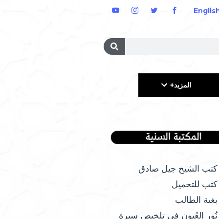
Englis
المزيد+
كتب الشيخ جيل صادق
كتب للتحميل
بغية الطالب
نُور العُيون في تلخيص سيرة