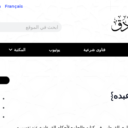
h
Français
فتاوى شرعية
يوتيوب
المكتبة
بده}
ري القرطبي في كتابه «الجامع لأحكام القرءان» عند تفسيره