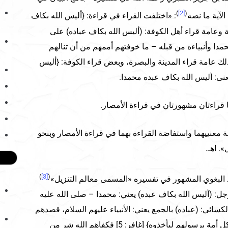
)
[2]
(
لآية ما نصه
: «اختلفت القراء في قراءة: {أليس الله بكاف
 وعامة قراء أهل الكوفة: (أليس الله بكاف عباده) على
مدا وأنبياءه من قبله – ما خوفتهم أممهم من أن تنالهم
لك عامة قراء المدينة والبصرة، وبعض قراء الكوفة: {أليس
عنى: أليس الله بكاف عبده محمدا.
قراءتان مشهورتان في قراءة الأمصار.
معنييهما واستفاضة القراءة بهما في قراءة الأمصار وبنحو
. اهـ.
)
[3]
(
لبغوي المشهور في تفسيره «المسمى معالم التنزيل»
جل: (أليس الله بكاف عبده) يعني: محمدا – صلى الله عليه
سائي: (عباده) بالجمع يعني: الأنبياء عليهم السلام، قصدهم
قومهم بالسوء كما قال: {وهمت كل أمة برسولهم ليأخذوه} [غافر: 5] فكفاهم الله شر من