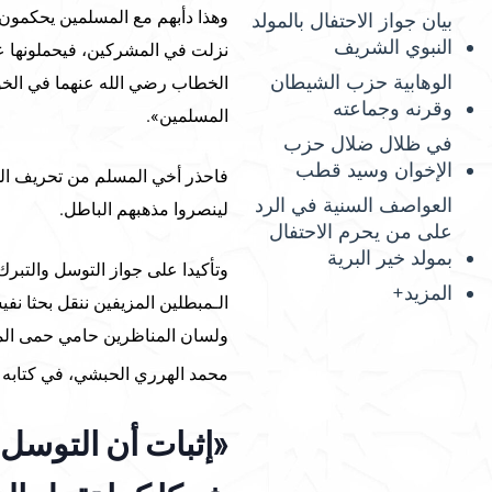
وهذا دأبهم مع المسلمين يحكمون 
بيان جواز الاحتفال بالمولد
النبوي الشريف
نزلت في المشركين، فيحملونها عل
الوهابية حزب الشيطان
الخطاب رضي الله عنهما في الخو
وقرنه وجماعته
المسلمين».
في ظلال ضلال حزب
الإخوان وسيد قطب
فاحذر أخي المسلم من تحريف الوه
العواصف السنية في الرد
لينصروا مذهبهم الباطل.
على من يحرم الاحتفال
بمولد خير البرية
وتأكيدا على جواز التوسل والتبرك با
المزيد+
الـمبطلين المزيفين ننقل بحثا نف
ولسان المناظرين حامي حمى الملة 
محمد الهرري الحبشي، في كتابه 
«إثبات أن التوسل با