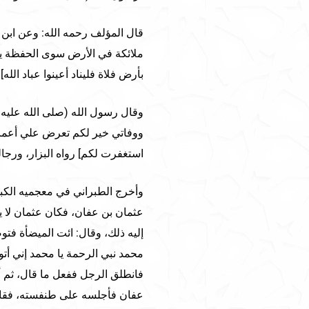
قال المؤلف رحمه الله: وعن ابن 
ملائكة في الأرض سوى الحفظة ي
بأرض فلاة فليناد أعينوا عباد الله
وقال رسول الله (صلى الله عليه 
ووفاتي خير لكم تعرض علي أعمال
استغفرت لكم] رواه البزار، ورجا
وأخرج الطبراني في معجميه الكب
عثمان بن عفان، فكان عثمان لا 
إليه ذلك، وقال: ائت الميضأة فتوض
محمد نبي الرحمة يا محمد إني أ
فانطلق الرجل ففعل ما قال، ثم أ
عفان فأجلسه على طنفسته، فقال: