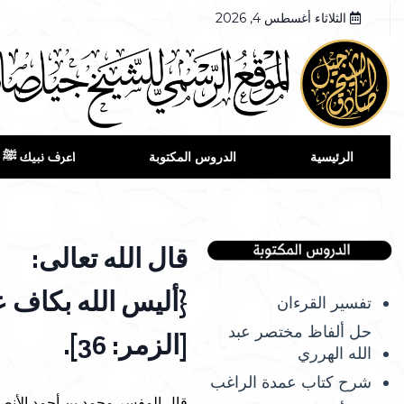
الثلاثاء أغسطس 4, 2026
الرئيسية
الدروس المكتوبة
اعرف نبيك ﷺ
قال الله تعالى:
{أليس الله بكاف ع
تفسير القرءان
حل ألفاظ مختصر عبد
[الزمر: 36].
الله الهرري
شرح كتاب عمدة الراغب
قال المفسر محمد بن أحمد الأنصا