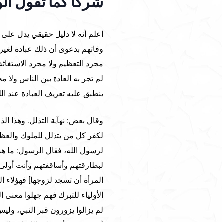
شركا كما تقول الو
اعلم أنه لا دليل حقيقي يدل على عد
وفاتهم بدعوى أن ذلك عبادة لغير ا
مجرد التعظيم ولا مجرد الاستغاثة
لم تجر به العادة بين الناس ولا م
ينطبق عليه تعريف العبادة عند ال
وقال بعض: نهآية التذلل. وهذا الذ
لكفر كل من يتذلل للملوك والعظم
لرسول الله، فقال الرسول: ما هذ
لبطارقتهم وأساقفتهم وأنت أولى ب
المرأة أن تسجد لزوجها] فهؤلاء 
الأولياء للتبرك فهم جهلوا معنى ا
لم يزالوا يزورون قبر النبي، ولي