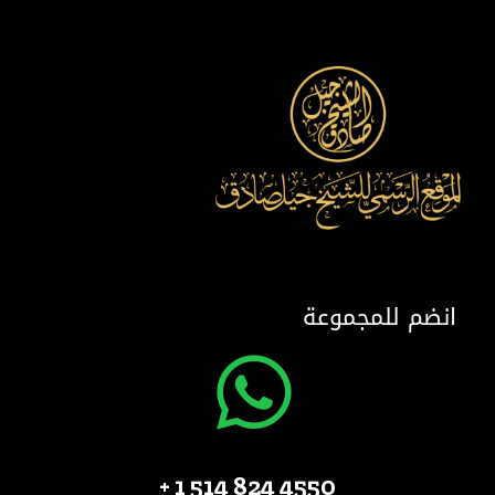
انضم للمجموعة
4550 824 514 1 +